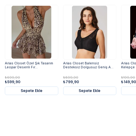
Arias Closet Özel Şık Tasarım
Arias Closet Balensiz
Arias Cl
Leopar Desenli Fır...
Desteksiz Dolgusuz Geniş A...
Kelepçe
₺699,90
₺899,90
₺199,90
₺599,90
₺799,90
₺149,90
Sepete Ekle
Sepete Ekle