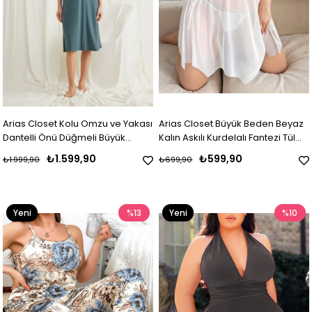
Arias Closet Kolu Omzu ve Yakası
Arias Closet Büyük Beden Beyaz
Dantelli Önü Düğmeli Büyük
Kalın Askılı Kurdelalı Fantezi Tül
Beden Gecelik
Gecelik
₺1.599,90
₺599,90
₺1.999,90
₺699,90
Yeni
%13
Yeni
%10
Ürün
Ürün