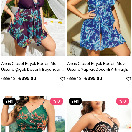
Arias Closet Büyük Beden Mor
Arias Closet Büyük Beden Mavi
Üstüne Çiçek Desenli Boyundan
Üstüne Yaprak Desenli Yırtmaçlı
Bağlamalı Elbise
Gecelik
₺899,90
₺899,90
₺999,90
₺999,90
Yeni
%10
Yeni
%10
Ürün
Ürün