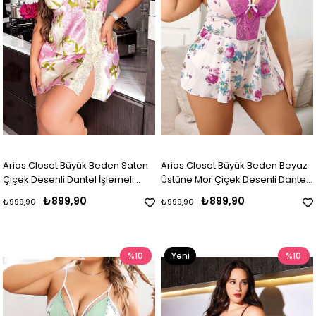
Arias Closet Büyük Beden Saten
Arias Closet Büyük Beden Beyaz
Çiçek Desenli Dantel İşlemeli
Üstüne Mor Çiçek Desenli Dantel
Yırtmaçlı İnce Askılı Gecelik
İşlemeli İnce Askılı Şort Gecelik
₺899,90
₺899,90
₺999,90
₺999,90
%10
Yeni
%10
Ürün