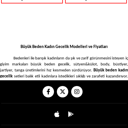
Büyük Beden Kadın Gecelik Modelleri ve Fiyatları
Bedenleri ile barışık kadınların da şık ve zarif görünmesini isteyen iç
giyim markaları büyük beden gecelik, sütyen&külot, body, büstiyer,
jartiyer, tanga üretimlerini hız kesmeden sürdürüyor.
Büyük beden kadın
gecelik
setleri balık etli kadınlara istedikleri şıklığı ve zarafeti kazandırıyor.
Seksi görünmek için zayıf olmanız gerektiği algısını yıkan yeni nesim büyük
beden gecelik takımlarını yakından incelemek ve kendi beden ölçülerinize
uygun ürünü sipariş vermek için
www.ariasclosetx.com
sayfayı ziyare
ederek sipariş oluşturabilirsiniz. Siparişinize kolay ödeme, hızlı gönderim,
ücretsiz kargo ve gizli paketleme hizmetleriyle sahip olabilirsiniz.
Büyük Bedenlere Özel Şık ve Seksi Gecelik Takımları