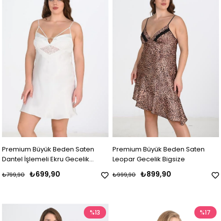
Premium Büyük Beden Saten
Premium Büyük Beden Saten
Dantel İşlemeli Ekru Gecelik
Leopar Gecelik Bigsize
Bigsize
₺699,90
₺899,90
₺799,90
₺999,90
%13
%17