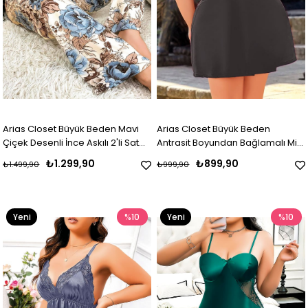
Arias Closet Büyük Beden Mavi
Arias Closet Büyük Beden
Çiçek Desenli İnce Askılı 2'li Saten
Antrasit Boyundan Bağlamalı Mini
Pijama
Gecelik
₺1.299,90
₺899,90
₺1.499,90
₺999,90
Yeni
%10
Yeni
%10
Ürün
Ürün