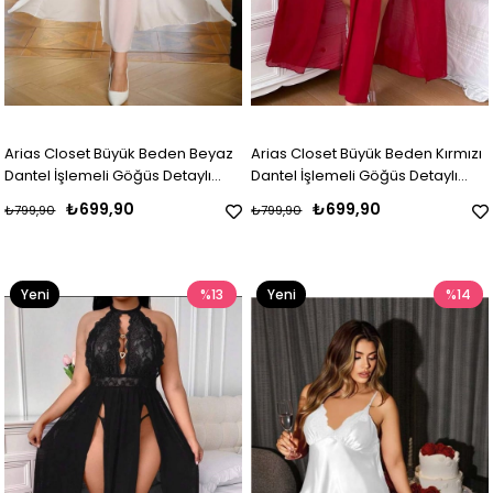
Arias Closet Büyük Beden Beyaz
Arias Closet Büyük Beden Kırmızı
Dantel İşlemeli Göğüs Detaylı
Dantel İşlemeli Göğüs Detaylı
Yırtmaçlı Fantezi Gecelik
Yırtmaçlı Fantezi Gecelik
₺699,90
₺699,90
₺799,90
₺799,90
Yeni
%13
Yeni
%14
Ürün
Ürün