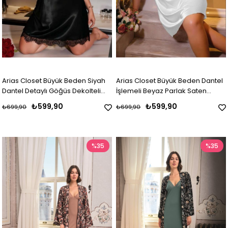
Arias Closet Büyük Beden Siyah
Arias Closet Büyük Beden Dantel
Dantel Detaylı Göğüs Dekolteli
İşlemeli Beyaz Parlak Saten
Saten Gecelik
Gecelik
₺599,90
₺599,90
₺699,90
₺699,90
%35
%35