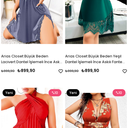
Arias Closet Büyük Beden
Arias Closet Büyük Beden Yeşil
Lacivert Dantel İşlemeli İnce Askılı
Dantel İşlemeli İnce Askılı Fantezi
Saten Fantezi Gecelik
Gecelik
₺899,90
₺899,90
₺999,90
₺999,90
Yeni
%10
Yeni
%10
Ürün
Ürün