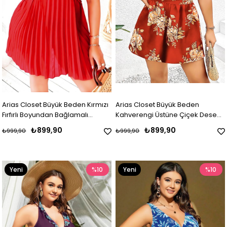
Arias Closet Büyük Beden Kırmızı
Arias Closet Büyük Beden
Fırfırlı Boyundan Bağlamalı
Kahverengi Üstüne Çiçek Desenli
Gecelik
Sırt Detaylı Elbise
₺899,90
₺899,90
₺999,90
₺999,90
Yeni
%10
Yeni
%10
Ürün
Ürün