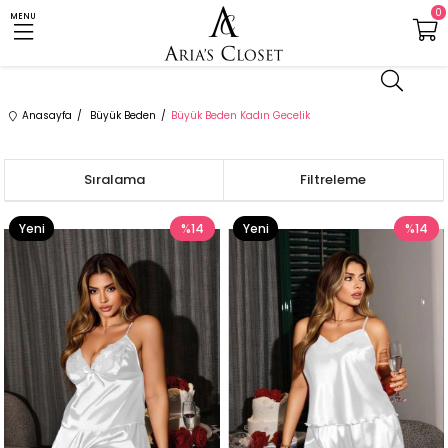
0
MENU
Anasayfa
Büyük Beden
Büyük Beden Kadın Gecelik
Sıralama
Filtreleme
Yeni
%14
Yeni
%14
Ürün
Ürün