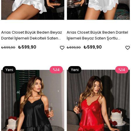
Arias Closet Büyük Beden Beyaz
Arias Closet Büyük Beden Dantel
Dantel İşlemeli Dekolteli Saten
İşlemeli Beyaz Saten Şortlu
Şortlu Takım
Takım
₺599,90
₺599,90
₺699,90
₺699,90
Yeni
%14
Yeni
%14
Ürün
Ürün