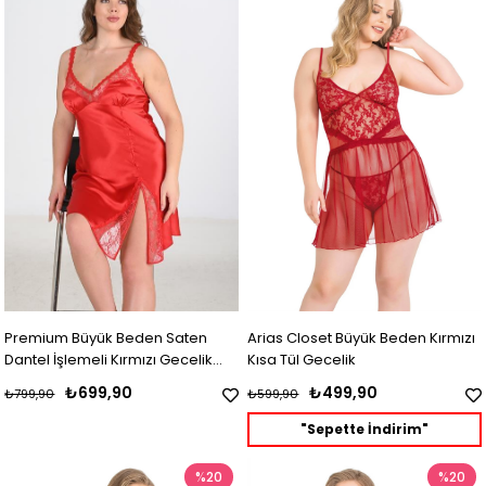
Premium Büyük Beden Saten
Arias Closet Büyük Beden Kırmızı
Dantel İşlemeli Kırmızı Gecelik
Kısa Tül Gecelik
Bigsize
₺699,90
₺499,90
₺799,90
₺599,90
"Sepette İndirim"
%20
%20