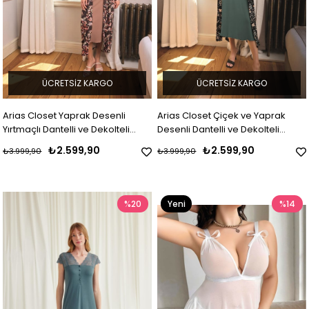
ÜCRETSIZ KARGO
ÜCRETSIZ KARGO
Arias Closet Yaprak Desenli
Arias Closet Çiçek ve Yaprak
Yırtmaçlı Dantelli ve Dekolteli
Desenli Dantelli ve Dekolteli
Büyük Beden Sabahlık Takımı
Büyük Beden Sabahlık Takımı
₺2.599,90
₺2.599,90
₺3.999,90
₺3.999,90
%20
Yeni
%14
Ürün