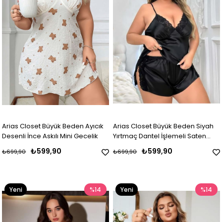
Arias Closet Büyük Beden Ayıcık
Arias Closet Büyük Beden Siyah
Desenli İnce Askılı Mini Gecelik
Yırtmaç Dantel İşlemeli Saten
Şortlu Takım
₺599,90
₺599,90
₺699,90
₺699,90
Yeni
%14
Yeni
%14
Ürün
Ürün