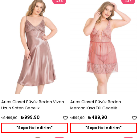
%33
%17
Arias Closet Büyük Beden Vizon
Arias Closet Büyük Beden
Uzun Saten Gecelik
Mercan Kısa Tül Gecelik
₺999,90
₺499,90
₺1.499,90
₺599,90
"Sepette İndirim"
"Sepette İndirim"