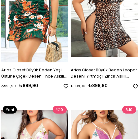
Arias Closet Büyük Beden Yeşil
Arias Closet Büyük Beden Leopar
Üstüne Çiçek Desenli İnce Askılı
Desenli Yırtmaçlı Zincir Askılı
Fırfırlı Gecelik
Gecelik
₺899,90
₺899,90
₺999,90
₺999,90
Yeni
%10
%10
Ürün