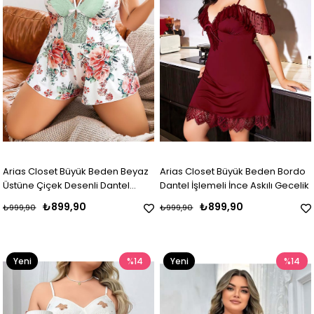
Arias Closet Büyük Beden Beyaz
Arias Closet Büyük Beden Bordo
Üstüne Çiçek Desenli Dantel
Dantel İşlemeli İnce Askılı Gecelik
İşlemeli İnce Askılı Şort Gecelik
₺899,90
₺899,90
₺999,90
₺999,90
Yeni
%14
Yeni
%14
Ürün
Ürün