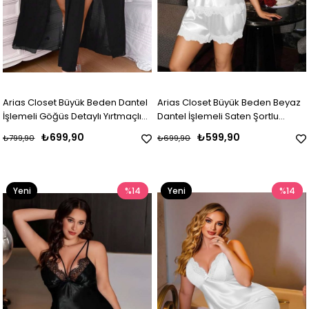
Arias Closet Büyük Beden Dantel
Arias Closet Büyük Beden Beyaz
İşlemeli Göğüs Detaylı Yırtmaçlı
Dantel İşlemeli Saten Şortlu
Fantezi Gecelik
Takım
₺699,90
₺599,90
₺799,90
₺699,90
Yeni
%14
Yeni
%14
Ürün
Ürün