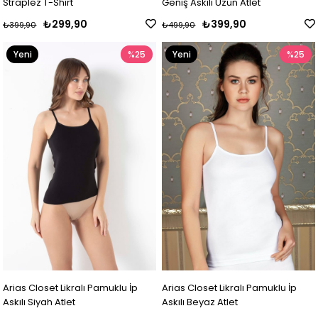
Straplez T-Shirt
Geniş Askılı Uzun Atlet
₺299,90
₺399,90
₺399,90
₺499,90
Yeni
%25
Yeni
%25
Ürün
Ürün
Arias Closet Likralı Pamuklu İp
Arias Closet Likralı Pamuklu İp
Askılı Siyah Atlet
Askılı Beyaz Atlet