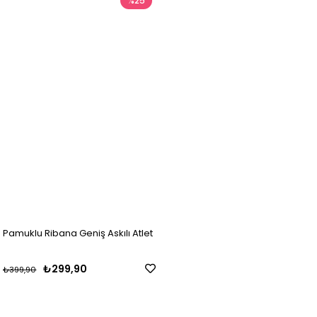
%25
Pamuklu Ribana Geniş Askılı Atlet
₺299,90
₺399,90