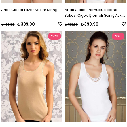
Arias Closet Lazer Kesim String
Arias Closet Pamuklu Ribana
Yakası Çiçek İşlemeli Geniş Askılı
Atlet
₺399,90
₺399,90
₺499,90
₺499,90
%20
%20