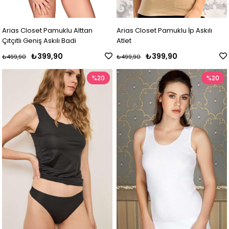
Arias Closet Pamuklu Alttan
Arias Closet Pamuklu İp Askılı
Çıtçıtlı Geniş Askılı Badi
Atlet
₺399,90
₺399,90
₺499,90
₺499,90
%20
%20