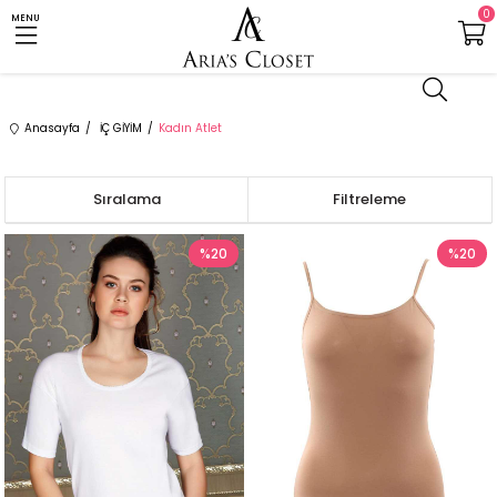
0
MENU
Anasayfa
İÇ GİYİM
Kadın Atlet
Sıralama
Filtreleme
%20
%20