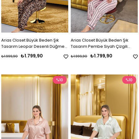
Arias Closet Büyük Beden Şık
Arias Closet Büyük Beden Şık
Tasarım Leopar Desenli Düğmeli
Tasarım Pembe Siyah Çizgili
Kısa Kol Lüx Saten Pijama Takımı
Düğmeli Kısa Kol Lüx Saten
₺1.799,90
₺1.799,90
₺1.999,90
₺1.999,90
Pijama Takımı
%10
%10