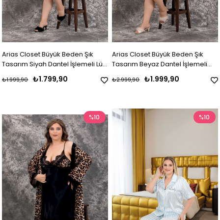
Arias Closet Büyük Beden Şık
Arias Closet Büyük Beden Şık
Tasarım Siyah Dantel İşlemeli Lüx
Tasarım Beyaz Dantel İşlemeli
2'li Saten Gecelik Sabahlık Takımı
Lüx 2'li Saten Gecelik Sabahlık
₺1.799,90
₺1.999,90
₺1.999,90
₺2.999,90
Takımı
%10
%10