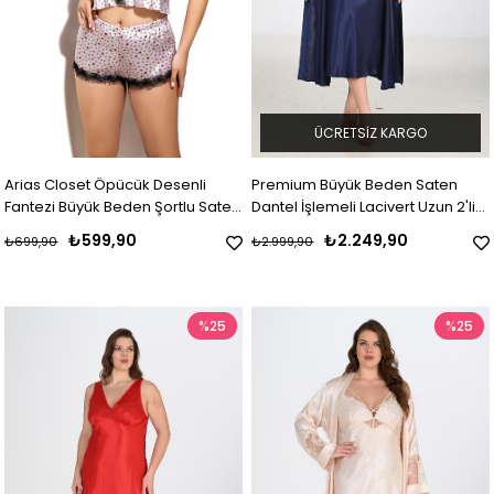
ÜCRETSIZ KARGO
Arias Closet Öpücük Desenli
Premium Büyük Beden Saten
Fantezi Büyük Beden Şortlu Saten
Dantel İşlemeli Lacivert Uzun 2'li
Takım
Gecelik Sabahlık Takımı Bigsize
₺599,90
₺2.249,90
₺699,90
₺2.999,90
%25
%25