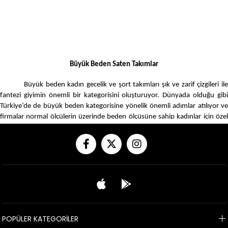
Büyük Beden Saten Takımlar
Büyük beden kadın gecelik ve şort takımları şık ve zarif çizgileri ile
fantezi giyimin önemli bir kategorisini oluşturuyor. Dünyada olduğu gibi
Türkiye’de de büyük beden kategorisine yönelik önemli adımlar atılıyor ve
firmalar normal ölçülerin üzerinde beden ölçüsüne sahip kadınlar için özel
koleksiyonlar hazırlıyor. Büyük beden kadınlarında şık ve zarif gecelik,
pijama ve babydoll şort takımı kullanma hakkı vardır ve onlar da
partnerlerine daha şık ve zarif görünmeyi arzularlar. Büyük beden saten
takımlar bu bağlamda kadınların beklentileri çerçevesinde hazırlanmış
ürünlerdir ve farklı renk, model ve beden seçenekleri ile kadınların
beğenisine sunulmuştur. Siz de kendi beden ölçünüze uygun
büyük bede
saten takımlar
ve gecelik, pijama setleri için
www.ariasclosetx.com
sayfayı
ziyaret edebilir, beğendiğiniz ürüne hızlı teslimat ve gizli paketleme imkanı
ile sahip olabilirsiniz.
POPÜLER KATEGORİLER