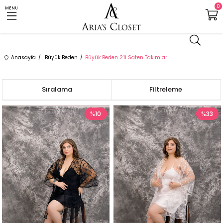
0
MENU
Anasayfa
Büyük Beden
Büyük Beden 2'li Saten Takımlar
Sıralama
Filtreleme
%10
%33