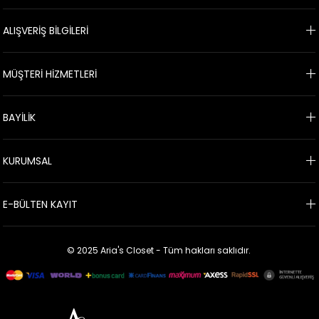
Büyük Beden Babydoll Şort Takımı Modelleri
ALIŞVERİŞ BİLGİLERİ
Her kadın gibi büyük beden kadınlar da istedikleri iç giyim ürününü
giyme hakkına sahiptir. Babydoll, fantezi gecelik, fantezi sütyen&külot,
seksi pijama takımı, body, büstiyer ve babydoll şort takımı giymek zayıf
MÜŞTERİ HİZMETLERİ
kadınların olduğu gibi kilo problemi olan kadınların da hakkı. Saten büyük
beden babydoll şort takımı farklı renk seçenekleri ile kadınlara kendileri ile
barışık olma fırsatı sunuyor. Oldukça seksi ve göz alıcı bir görünüme sahip
BAYİLİK
olan şortlu takımlarda kırmızı, siyah, beyaz renklerin hakimiyetine son
veren ara renklerin kullanılması kadınlara kendi tarzlarını yansıtma fırsatı
sunuyor. Saks, gold, yeşil, mor, bordo, vişne, somon, vizon, zümrüt
büyük
KURUMSAL
beden saten takımlar
arasında en çok kullanılan renkler. Ürünlerin 2XL
3XL, 4XL bedenleri mevcut olup farklı beden yapısına sahip olan kadınlara
kendi beden yapılarına uygun modeli seçme fırsatı sunuyor.
E-BÜLTEN KAYIT
Büyük Beden Saten Gecelik Gecelik Modelleri
© 2025 Aria's Closet - Tüm hakları saklıdır.
Büyük beden kadınlar için üretilen gecelik takımlarında da satenin
zarafeti ön plana çıkıyor. Tek parça saten geceliklerin yanında ikili gecelik
setleri büyük beden kadınlara özel anlarını ölümsüz kılma fırsatı sunuyor.
Seksi, baştan çıkarıcı ve etkileyici
büyük beden saten takımlar
özgü
tasarımları ile kadınlara aradıkları konforu sunuyor. Oldukça rahat bir