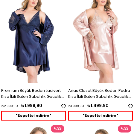
Premium Büyük Beden Lacivert
Arias Closet Büyük Beden Pudra
Kısa İkili Saten Sabahlık Gecelik
Kısa İkili Saten Sabahlık Gecelik
Takımı
Takımı
₺1.999,90
₺1.499,90
₺2.999,90
₺1.999,90
"Sepette İndirim"
"Sepette İndirim"
%33
%33