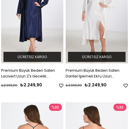
ÜCRETSIZ KARGO
ÜCRETSIZ KARGO
Premium Büyük Beden Saten
Premium Büyük Beden Saten
Lacivert Uzun 2'li Gecelik
Dantel İşlemeli Ekru Uzun
Sabahlık Takımı Bigsize
Yırtmaçlı 2'li Gecelik Sabahlık
₺2.249,90
₺2.249,90
₺2.999,90
₺2.999,90
Takımı Bigsize
%33
%33