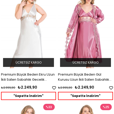
ÜCRETSIZ KARGO
ÜCRETSIZ KARGO
Premium Büyük Beden Ekru Uzun
Premium Büyük Beden Gül
İkili Saten Sabahlık Gecelik
Kurusu Uzun İkili Saten Sabahlık
Takımı
Gecelik Takımı
₺2.249,90
₺2.249,90
₺2.999,90
₺2.999,90
"Sepette İndirim"
"Sepette İndirim"
%33
%25