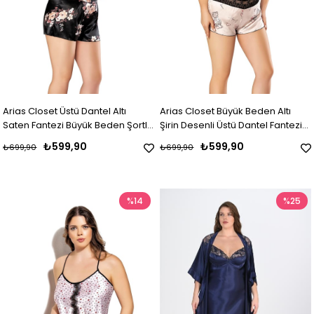
Arias Closet Üstü Dantel Altı
Arias Closet Büyük Beden Altı
Saten Fantezi Büyük Beden Şortlu
Şirin Desenli Üstü Dantel Fantezi
Gecelik
Şortlu Saten Gecelik
₺599,90
₺599,90
₺699,90
₺699,90
%14
%25