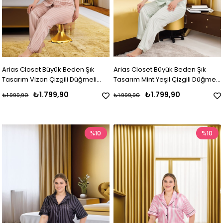
Arias Closet Büyük Beden Şık
Arias Closet Büyük Beden Şık
Tasarım Vizon Çizgili Düğmeli
Tasarım Mint Yeşil Çizgili Düğmeli
Kısa Kol Lüx Saten Pijama Takımı
Kısa Kol Lüx Saten Pijama Takımı
₺1.799,90
₺1.799,90
₺1.999,90
₺1.999,90
%10
%10