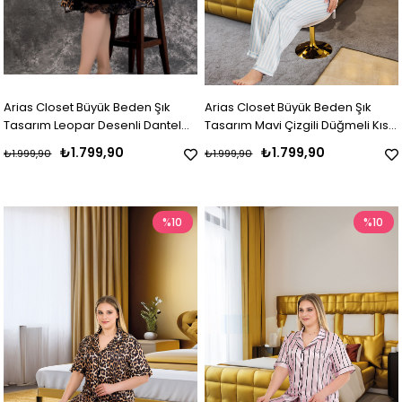
Arias Closet Büyük Beden Şık
Arias Closet Büyük Beden Şık
Tasarım Leopar Desenli Dantel
Tasarım Mavi Çizgili Düğmeli Kısa
İşlemeli Lüx 2'li Saten Gecelik
Kol Lüx Saten Pijama Takımı
₺1.799,90
₺1.799,90
₺1.999,90
₺1.999,90
Sabahlık Takımı
%10
%10