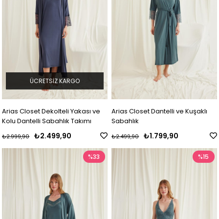
ÜCRETSIZ KARGO
Arias Closet Dekolteli Yakası ve
Arias Closet Dantelli ve Kuşaklı
Kolu Dantelli Sabahlık Takımı
Sabahlık
₺2.499,90
₺1.799,90
₺2.999,90
₺2.499,90
%33
%15