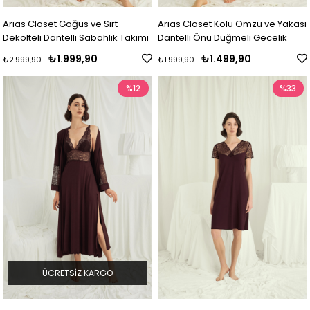
Arias Closet Göğüs ve Sırt
Arias Closet Kolu Omzu ve Yakası
Dekolteli Dantelli Sabahlık Takımı
Dantelli Önü Düğmeli Gecelik
₺1.999,90
₺1.499,90
₺2.999,90
₺1.999,90
%12
%33
ÜCRETSIZ KARGO