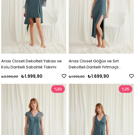
Arias Closet Dekolteli Yakası ve
Arias Closet Göğüs ve Sırt
Kolu Dantelli Sabahlık Takımı
Dekolteli Dantelli Yırtmaçlı
Gecelik
₺1.999,90
₺1.699,90
₺2.999,90
₺1.999,90
%30
%25