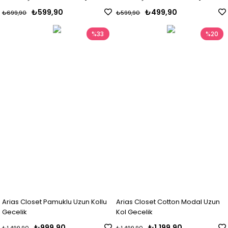
Gecelik Takımı
Gecelik Takımı
₺599,90
₺499,90
₺699,90
₺599,90
%33
%20
Arias Closet Pamuklu Uzun Kollu
Arias Closet Cotton Modal Uzun
Gecelik
Kol Gecelik
₺999,90
₺1.199,90