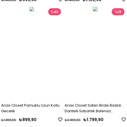
₺1.499,90
₺1.499,90
%40
%28
Arias Closet Pamuklu Uzun Kollu
Arias Closet Saten Bride Baskılı
Gecelik
Dantelli Sabahlık Balensiz
Desteksiz Dolgusuz Bralet Sütyen
₺899,90
₺1.799,90
₺1.499,90
₺2.499,90
ve Şort 3'lü Takım