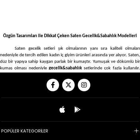
Özgün Tasarımları ile Dikkat Çeken Saten Gecelik&Sabahlık Modelleri
Saten gecelik setleri şık olmalarının yanı sıra kaliteli olmaları
nedeniyle de tercih edilen kadın iç giyim ürünleri arasında yer alıyor. Saten,
düz bir yapıya sahip kaygan parlak bir kumaştır. Yumuşak ve dökümlü bir
kumaş olması nedeniyle
gecelik&sabahlık
setlerinde çok fazla kullanılır
Saten kumaşın ipekli, yünlü ve pamuklu türleri vardır ve kadın gecelik
takımlarında bu çeşitliliği bulmak mümkündür. Zarif ve parlak yapısıyla
kullananlara seksi bir hava kazandıran saten gecelik modellerini yakından
incelemek ve sipariş oluşturmak için
www.ariasclosetx.com
sayfayı ziyare
edebilir, beğendiğiniz ürüne hızlı teslimat ve gizli paketleme imkanları ile
sahip olabilirsiniz.
Saten Gecelik&Sabahlık Özellikleri
POPÜLER KATEGORİLER
Saten
gecelik&sabahlık
takımları yumuşak bir dokuya sahiptir.
Parlak ve pürüzsüz bir görünüme sahip olan bu takımlar farklı desen ve