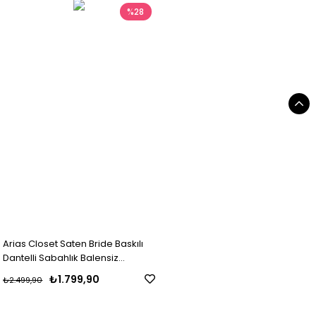
%28
Arias Closet Saten Bride Baskılı
Dantelli Sabahlık Balensiz
Desteksiz Dolgusuz Bralet Sütyen
₺1.799,90
₺2.499,90
ve Şort 3'lü Takım