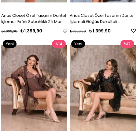
Arias Closet Özel Tasarım Dantel
Arias Closet Özel Tasarım Dantel
İşlemeli Fırfırlı Sabahlıklı 2'li Mor
İşlemeli Göğüs Dekolteli
Gecelik Takımı
Sabahlıklı Bordo 2'li Tül Gecelik
₺1.399,90
₺1.399,90
₺1.999,90
₺1.999,90
Takımı
Yeni
%14
Yeni
%17
Ürün
Ürün