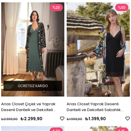
%23
%30
ÜCRETSIZ KARGO
Arias Closet Çiçek ve Yaprak
Arias Closet Yaprak Desenli
Desenli Dantelli ve Dekolteli
Dantelli ve Dekolteli Sabahlık
Sabahlık Takımı
Takımı
₺2.299,90
₺1.399,90
₺2.999,90
₺1.999,90