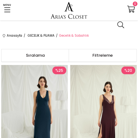
0
MENU
Anasayfa
GECELİK & PİJAMA
Gecelik & Sabahlık
Sıralama
Filtreleme
%25
%20