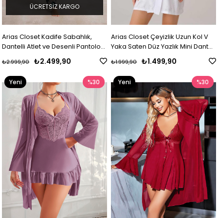
ÜCRETSIZ KARGO
Arias Closet Kadife Sabahlık,
Arias Closet Çeyizlik Uzun Kol V
Dantelli Atlet ve Desenli Pantolon
Yaka Saten Düz Yazlık Mini Dantel
Pijama Takımı
Detaylı Sabahlık
₺2.499,90
₺1.499,90
₺2.999,90
₺1.999,90
Yeni
%30
Yeni
%30
Ürün
Ürün