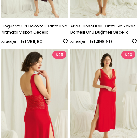
Göğüs ve Sırt Dekolteli Dantelli ve
Arias Closet Kolu Omzu ve Yakası
Yırtmaçlı Viskon Gecelik
Dantelli Önü Düğmeli Gecelik
₺1.299,90
₺1.499,90
₺1.499,90
₺1.999,90
%25
%20