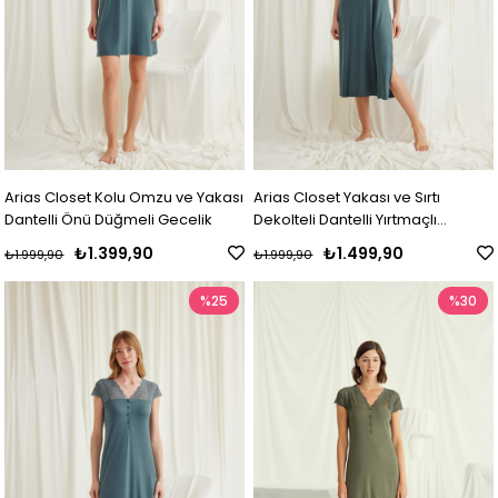
Arias Closet Kolu Omzu ve Yakası
Arias Closet Yakası ve Sırtı
Dantelli Önü Düğmeli Gecelik
Dekolteli Dantelli Yırtmaçlı
Gecelik
₺1.399,90
₺1.499,90
₺1.999,90
₺1.999,90
%25
%30