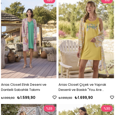
%20
%15
Arias Closet Etnik Deseni ve
Arias Closet Çiçek ve Yaprak
Dantelli Sabahlık Takımı
Desenli ve Baskılı "You Are
Beautiful" Sabahlık Takımı
₺1.599,90
₺1.699,90
₺1.999,90
₺1.999,90
%33
%30