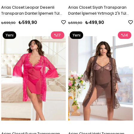
Arias Closet Leopar Desenli
Arias Closet Siyah Transparan
Transparan Dantel İşlemeli Tül
Dantel İşlemeli Yırtmaçlı 2'li Tül
Yırtmaçlı 2'li Gecelik Takımı
Gecelik Takımı
₺599,90
₺499,90
₺699,90
₺599,90
Yeni
%17
Yeni
%14
Ürün
Ürün
Arias Closet Fuşya Transparan
Arias Closet Haki Transparan