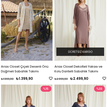
ÜCRETSIZ KARGO
Arias Closet Çiçek Desenli Önü
Arias Closet Dekolteli Yakası ve
Düğmeli Sabahlık Takımı
Kolu Dantelli Sabahlık Takımı
₺1.399,90
₺2.499,90
₺1.999,90
₺2.999,90
%15
%33