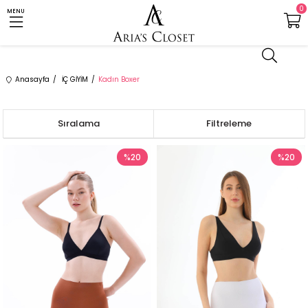
0
MENU
Anasayfa
İÇ GİYİM
Kadın Boxer
Sıralama
Filtreleme
%20
%20