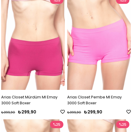
%25
%25
Arias Closet Mürdüm MI Emay
Arias Closet Pembe MI Emay
3000 Soft Boxer
3000 Soft Boxer
₺299,90
₺299,90
₺399,90
₺399,90
%25
%25