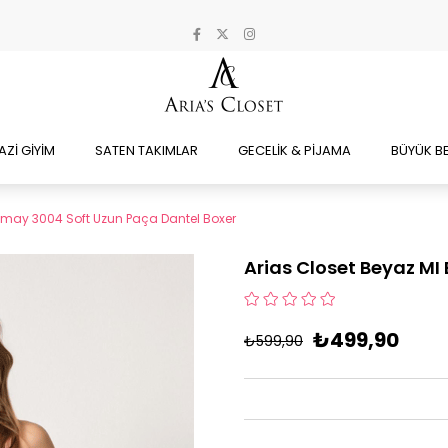
AZİ GİYİM
SATEN TAKIMLAR
GECELİK & PİJAMA
BÜYÜK B
 Emay 3004 Soft Uzun Paça Dantel Boxer
Arias Closet Beyaz MI
₺499,90
₺599,90