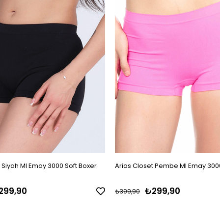
t Siyah MI Emay 3000 Soft Boxer
Arias Closet Pembe MI Emay 3000
299,90
₺299,90
₺399,90