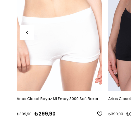
Arias Closet Beyaz MI Emay 3000 Soft Boxer
Arias Close
₺299,90
₺
₺399,90
₺399,90