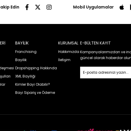
Takip Edin
Mobil Uygulamalar
ERİ
BAYİLİK
KURUMSAL
E-BÜLTEN KAYIT
Franchising
Hakkımızda
Kampanyalarımızdan ve ind
güncel olarak haberdar olun
Bayilik
İletişim
özleşmesi
Dropshipping Hakkında
şulları
XML Bayiliği
lar
Kimler Bayi Olabilir?
Bayi Sipariş ve Ödeme