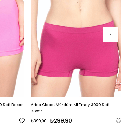
 Soft Boxer
Arias Closet Mürdüm MI Emay 3000 Soft
Arias
Boxer
₺299,90
₺399,90
₺399,