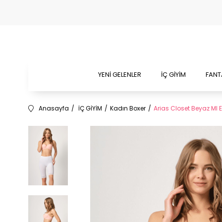
YENİ GELENLER
İÇ GİYİM
FANT
Anasayfa
İÇ GİYİM
Kadın Boxer
Arias Closet Beyaz MI