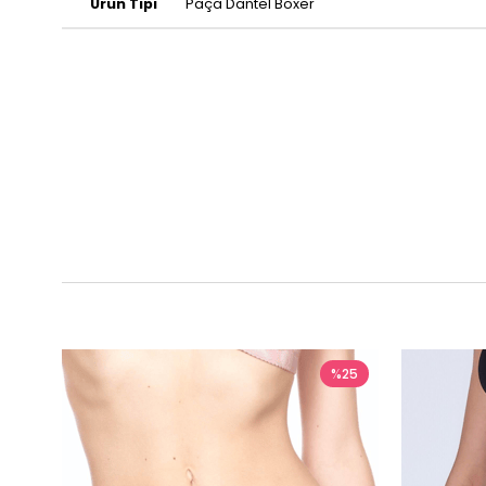
Ürün Tipi
Paça Dantel Boxer
%25