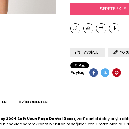
TAVSIYE ET
YORU
Paylaş :
LERI
ÜRÜN ÖNERILERI
ay 3004 Soft Uzun Paça Dantel Boxer
, zarif dantel detaylarıyla di
bir şekilde sararak rahat bir kullanım sağlıyor. Yerli üretim olan bu ü