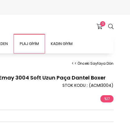
0
EDEN
PLAJ GİYİM
KADIN GİYİM
< < Önceki Sayfaya Dön
 Emay 3004 Soft Uzun Paça Dantel Boxer
STOK KODU
(ACMI3004)
%
17
İndirim