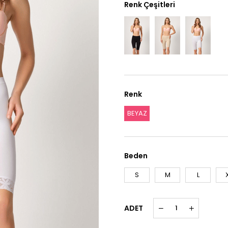
Renk Çeşitleri
Renk
BEYAZ
Beden
S
M
L
ADET