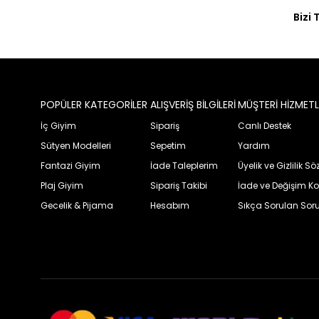
Bizi 
POPÜLER KATEGORİLER
ALIŞVERİŞ BİLGİLERİ
MÜŞTERİ HİZMETL
İç Giyim
Sipariş
Canlı Destek
Sütyen Modelleri
Sepetim
Yardım
Fantazi Giyim
İade Taleplerim
Üyelik ve Gizlilik S
Plaj Giyim
Sipariş Takibi
İade ve Değişim Ko
Gecelik & Pijama
Hesabım
Sıkça Sorulan Soru