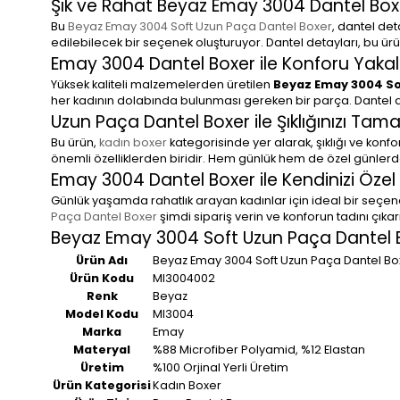
Şık ve Rahat Beyaz Emay 3004 Dantel Box
Bu
Beyaz Emay 3004 Soft Uzun Paça Dantel Boxer
, dantel de
edilebilecek bir seçenek oluşturuyor. Dantel detayları, bu ü
Emay 3004 Dantel Boxer ile Konforu Yakal
Yüksek kaliteli malzemelerden üretilen
Beyaz Emay 3004 So
her kadının dolabında bulunması gereken bir parça. Dantel d
Uzun Paça Dantel Boxer ile Şıklığınızı Tam
Bu ürün,
kadın boxer
kategorisinde yer alarak, şıklığı ve konfo
önemli özelliklerden biridir. Hem günlük hem de özel günlerde 
Emay 3004 Dantel Boxer ile Kendinizi Özel
Günlük yaşamda rahatlık arayan kadınlar için ideal bir seçe
Paça Dantel Boxer
şimdi sipariş verin ve konforun tadını çıkar
Beyaz Emay 3004 Soft Uzun Paça Dantel Bo
Ürün Adı
Beyaz Emay 3004 Soft Uzun Paça Dantel Bo
Ürün Kodu
MI3004002
Renk
Beyaz
Model Kodu
MI3004
Marka
Emay
Materyal
%88 Microfiber Polyamid, %12 Elastan
Üretim
%100 Orjinal Yerli Üretim
Ürün Kategorisi
Kadın Boxer