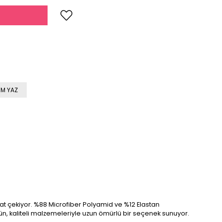
M YAZ
kkat çekiyor. %88 Microfiber Polyamid ve %12 Elastan
rün, kaliteli malzemeleriyle uzun ömürlü bir seçenek sunuyor.