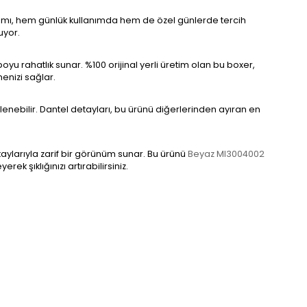
rımı, hem günlük kullanımda hem de özel günlerde tercih
uyor.
yu rahatlık sunar. %100 orijinal yerli üretim olan bu boxer,
enizi sağlar.
nlenebilir. Dantel detayları, bu ürünü diğerlerinden ayıran en
taylarıyla zarif bir görünüm sunar. Bu ürünü
Beyaz MI3004002
erek şıklığınızı artırabilirsiniz.