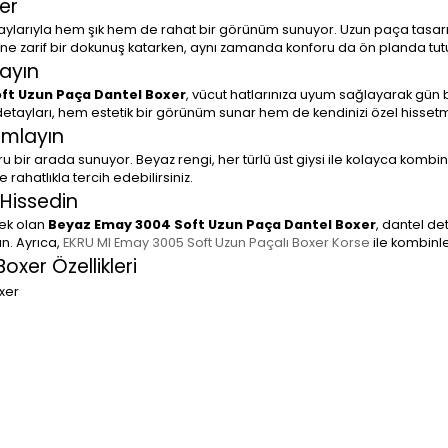
er
taylarıyla hem şık hem de rahat bir görünüm sunuyor. Uzun paça tasa
rüne zarif bir dokunuş katarken, aynı zamanda konforu da ön planda tut
ayın
ft Uzun Paça Dantel Boxer
, vücut hatlarınıza uyum sağlayarak gün bo
etayları, hem estetik bir görünüm sunar hem de kendinizi özel hissetm
amlayın
ru bir arada sunuyor. Beyaz rengi, her türlü üst giysi ile kolayca kombi
rahatlıkla tercih edebilirsiniz.
 Hissedin
nek olan
Beyaz Emay 3004 Soft Uzun Paça Dantel Boxer
, dantel de
ın. Ayrıca,
EKRU MI Emay 3005 Soft Uzun Paçalı Boxer Korse
ile kombinley
xer Özellikleri
xer