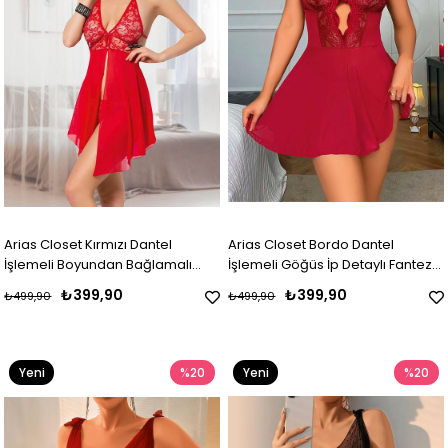
Arias Closet Kırmızı Dantel
Arias Closet Bordo Dantel
İşlemeli Boyundan Bağlamalı
İşlemeli Göğüs İp Detaylı Fantezi
Fantezi Tül Gecelik
Tül Gecelik Takımı
₺399,90
₺399,90
₺499,90
₺499,90
Yeni
%20
Yeni
%20
Ürün
Ürün