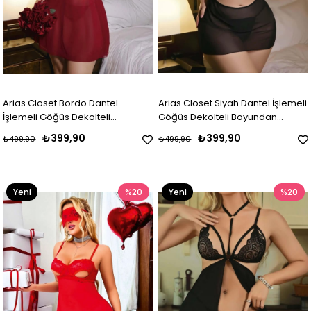
Arias Closet Bordo Dantel
Arias Closet Siyah Dantel İşlemeli
İşlemeli Göğüs Dekolteli
Göğüs Dekolteli Boyundan
Boyundan Bağlamalı Fantezi
Bağlamalı Fantezi String Tül
₺399,90
₺399,90
₺499,90
₺499,90
String Tül Gecelik Takımı
Gecelik Takımı
Yeni
%20
Yeni
%20
Ürün
Ürün