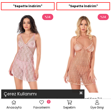
"Sepette İndirim"
"Sepette İndirim"
%14
%14
Çerez Kullanımı
Dantel İşlemeli Pembe Kısa Tül
Dantel İşlemeli Koral Kısa Tül
0
Gecelik
Gecelik
Anasayfa
Favorilerim
Sepetim
Üye Girişi