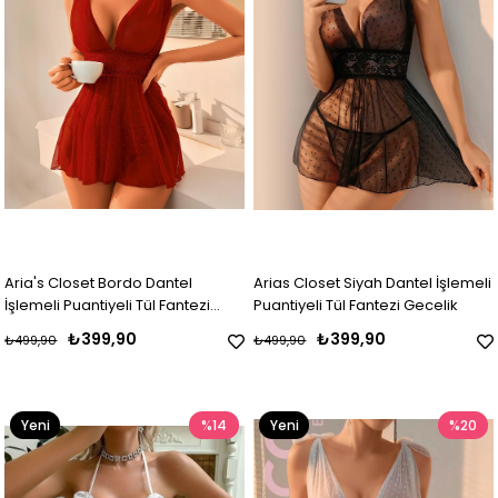
Aria's Closet Bordo Dantel
Arias Closet Siyah Dantel İşlemeli
İşlemeli Puantiyeli Tül Fantezi
Puantiyeli Tül Fantezi Gecelik
Gecelik
₺399,90
₺399,90
₺499,90
₺499,90
Yeni
%14
Yeni
%20
Ürün
Ürün