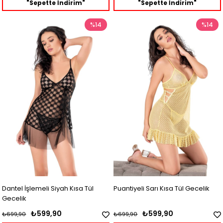
"Sepette İndirim"
"Sepette İndirim"
%14
%14
Dantel İşlemeli Siyah Kısa Tül
Puantiyeli Sarı Kısa Tül Gecelik
Gecelik
₺599,90
₺599,90
₺699,90
₺699,90