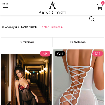
0
MENU
Anasayfa
FANTAZİ GİYİM
Fantezi Tül Gecelik
Sıralama
Filtreleme
%14
Yeni
%14
Ürün