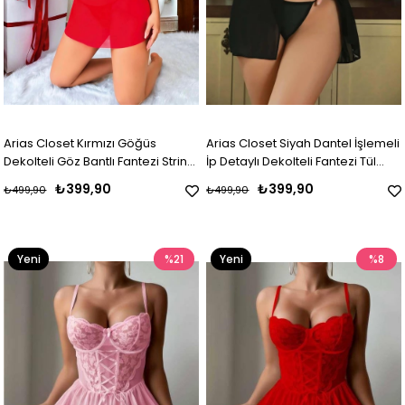
Arias Closet Kırmızı Göğüs
Arias Closet Siyah Dantel İşlemeli
Dekolteli Göz Bantlı Fantezi String
İp Detaylı Dekolteli Fantezi Tül
Tül Gecelik Takımı
Gecelik
₺399,90
₺399,90
₺499,90
₺499,90
Yeni
%21
Yeni
%8
Ürün
Ürün