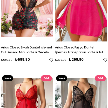
Arias Closet Siyah Dantel İşlemeli
Arias Closet Fuşya Dantel
Gül Desenli Mini Fantezi Gecelik
İşlemeli Transparan Fantezi Tül
Gecelik
₺599,90
₺299,90
₺699,90
₺399,90
Yeni
%14
Yeni
%14
Ürün
Ürün