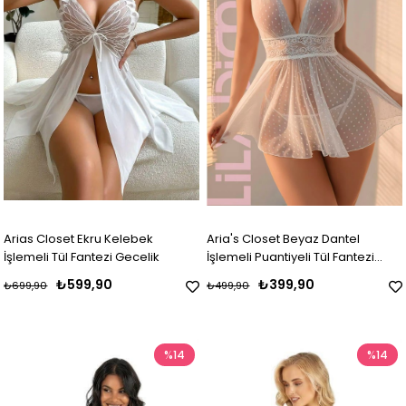
Arias Closet Ekru Kelebek
Aria's Closet Beyaz Dantel
İşlemeli Tül Fantezi Gecelik
İşlemeli Puantiyeli Tül Fantezi
Gecelik
₺599,90
₺399,90
₺699,90
₺499,90
%14
%14