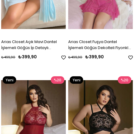
Arias Closet Açık Mavi Dantel
Arias Closet Fuşya Dantel
İşlemeli Göğüs İp Detaylı
İşlemeli Göğüs Dekolteli Fiyonklu
Dekolteli Fantezi Tül Gecelik
Fantezi String Tül Gecelik Takımı
₺399,90
₺399,90
₺499,90
₺499,90
String Takımı
Yeni
%20
Yeni
%20
Ürün
Ürün