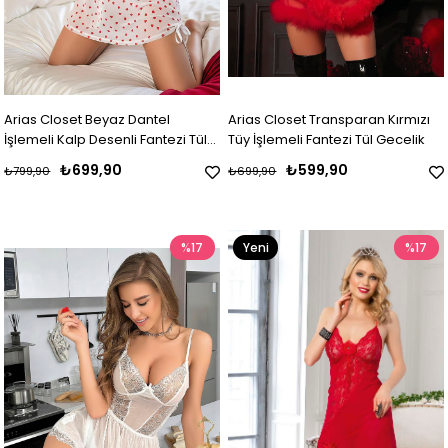
Arias Closet Beyaz Dantel
Arias Closet Transparan Kırmızı
İşlemeli Kalp Desenli Fantezi Tül
Tüy İşlemeli Fantezi Tül Gecelik
Gecelik
₺699,90
₺599,90
₺799,90
₺699,90
%17
Yeni
%17
Ürün