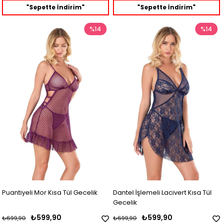
"Sepette İndirim"
"Sepette İndirim"
%14
%14
Puantiyeli Mor Kısa Tül Gecelik
Dantel İşlemeli Lacivert Kısa Tül
Gecelik
₺599,90
₺599,90
₺699,90
₺699,90