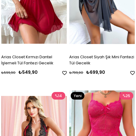
Arias Closet Kırmızı Dantel
Arias Closet Siyah Şık Mini Fantezi
İşlemeli Tül Fantezi Gecelik
Tül Gecelik
₺549,90
₺699,90
₺599,90
₺799,90
%14
Yeni
%25
Ürün