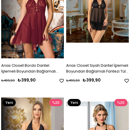
Arias Closet Bordo Dantel
Arias Closet Siyah Dantel İşlemeli
İşlemeli Boyundan Bağlamalı
Boyundan Bağlamalı Fantezi Tül
Fantezi Tül Gecelik
Gecelik Takımı
₺399,90
₺399,90
₺499,90
₺499,90
Yeni
%20
Yeni
%20
Ürün
Ürün