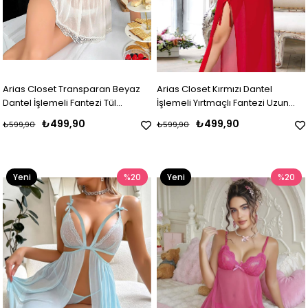
Arias Closet Transparan Beyaz
Arias Closet Kırmızı Dantel
Dantel İşlemeli Fantezi Tül
İşlemeli Yırtmaçlı Fantezi Uzun
Gecelik
Gecelik
₺499,90
₺499,90
₺599,90
₺599,90
Yeni
%20
Yeni
%20
Ürün
Ürün