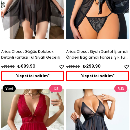
Arias Closet Göğüs Kelebek
Arias Closet Siyah Dantel İşlemeli
Detaylı Fantezi Tül Siyah Gecelik
Önden Bağlamalı Fantezi Şık Tül
Gecelik
₺699,90
₺299,90
₺799,90
₺399,90
"Sepette İndirim"
"Sepette İndirim"
Yeni
%8
%13
Ürün