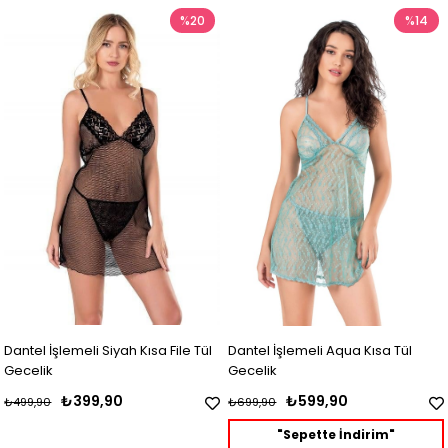
%20
%14
Dantel İşlemeli Siyah Kısa File Tül
Dantel İşlemeli Aqua Kısa Tül
Gecelik
Gecelik
₺399,90
₺599,90
₺499,90
₺699,90
"Sepette İndirim"