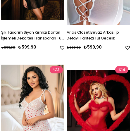
Şık Tasarım Siyah Kırmızı Dantel
Arias Closet Beyaz Arkası İp
İşlemeli Dekolteli Transparan Tül
Detaylı Fantezi Tül Gecelik
Fantezi Gecelik
₺599,90
₺599,90
₺699,90
₺699,90
%13
%14