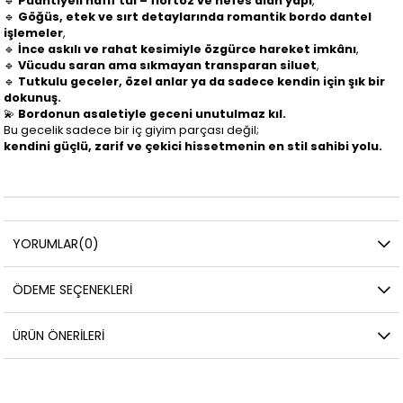
🔹
Puantiyeli hafif tül – flörtöz ve nefes alan yapı
,
🔹
Göğüs, etek ve sırt detaylarında romantik bordo dantel
işlemeler
,
🔹
İnce askılı ve rahat kesimiyle özgürce hareket imkânı
,
🔹
Vücudu saran ama sıkmayan transparan siluet
,
🔹
Tutkulu geceler, özel anlar ya da sadece kendin için şık bir
dokunuş.
💫
Bordonun asaletiyle geceni unutulmaz kıl.
Bu gecelik sadece bir iç giyim parçası değil;
kendini güçlü, zarif ve çekici hissetmenin en stil sahibi yolu.
YORUMLAR
(0)
ÖDEME SEÇENEKLERI
ÜRÜN ÖNERILERI