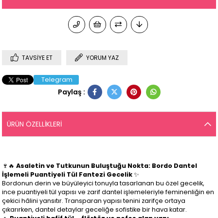
TAVSIYE ET
YORUM YAZ
Telegram
Paylaş :
ÜRÜN ÖZELLIKLERI
🍷🔥
Asaletin ve Tutkunun Buluştuğu Nokta: Bordo Dantel
İşlemeli Puantiyeli Tül Fantezi Gecelik
✨
Bordonun derin ve büyüleyici tonuyla tasarlanan bu özel gecelik,
ince puantiyeli tül yapısı ve zarif dantel işlemeleriyle feminenliğin en
çekici hâlini yansıtır. Transparan yapısı tenini zarifçe ortaya
çıkarırken, dantel detaylar geceliğe sofistike bir hava katar.