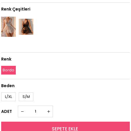
Renk Çeşitleri
Renk
Bordo
Beden
L/XL
S/M
ADET