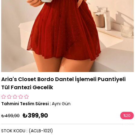
Aria's Closet Bordo Dantel İşlemeli Puantiyeli
Tül Fantezi Gecelik
Tahmini Teslim Süresi
:
Aynı Gün
₺399,90
₺499,90
%
20
İndirim
STOK KODU
(ACLB-1021)