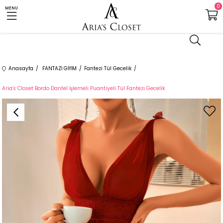
0
MENU
Anasayfa
FANTAZİ GİYİM
Fantezi Tül Gecelik
Aria's Closet Bordo Dantel İşlemeli Puantiyeli Tül Fantezi Gecelik