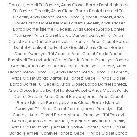
Dantel İşlemeli Tül Fantezi
Arias Closet Bordo Dantel İşlemeli
,
Tül Fantezi Gecelik
Arias Closet Bordo Dantel İşlemeli Tül
,
Gecelik
Arias Closet Bordo Dantel İşlemeli Fantezi
Arias
,
,
Closet Bordo Dantel İşlemeli Fantezi Gecelik
Arias Closet
,
Bordo Dantel İşlemeli Gecelik
Arias Closet Bordo Dantel
,
Puantiyeli
Arias Closet Bordo Dantel Puantiyeli Tül
Arias
,
,
Closet Bordo Dantel Puantiyeli Tül Fantezi
Arias Closet Bordo
,
Dantel Puantiyeli Tül Fantezi Gecelik
Arias Closet Bordo
,
Dantel Puantiyeli Tül Gecelik
Arias Closet Bordo Dantel
,
Puantiyeli Fantezi
Arias Closet Bordo Dantel Puantiyeli Fantezi
,
Gecelik
Arias Closet Bordo Dantel Puantiyeli Gecelik
Arias
,
,
Closet Bordo Dantel Tül
Arias Closet Bordo Dantel Tül Fantezi
,
,
Arias Closet Bordo Dantel Tül Fantezi Gecelik
Arias Closet
,
Bordo Dantel Tül Gecelik
Arias Closet Bordo Dantel Fantezi
,
,
Arias Closet Bordo Dantel Fantezi Gecelik
Arias Closet Bordo
,
Dantel Gecelik
Arias Closet Bordo İşlemeli
Arias Closet
,
,
Bordo İşlemeli Puantiyeli
Arias Closet Bordo İşlemeli
,
Puantiyeli Tül
Arias Closet Bordo İşlemeli Puantiyeli Tül
,
Fantezi
Arias Closet Bordo İşlemeli Puantiyeli Tül Fantezi
,
Gecelik
Arias Closet Bordo İşlemeli Puantiyeli Tül Gecelik
,
,
Arias Closet Bordo İşlemeli Puantiyeli Fantezi
Arias Closet
,
Bordo İşlemeli Puantiyeli Fantezi Gecelik
Arias Closet Bordo
,