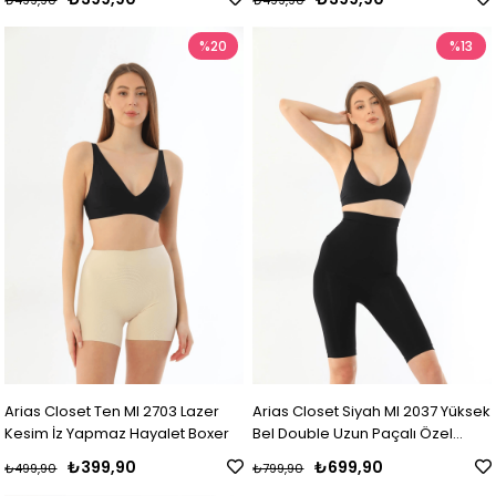
₺499,90
₺499,90
%20
%13
Arias Closet Ten MI 2703 Lazer
Arias Closet Siyah MI 2037 Yüksek
Kesim İz Yapmaz Hayalet Boxer
Bel Double Uzun Paçalı Özel
Korse
₺399,90
₺699,90
₺499,90
₺799,90