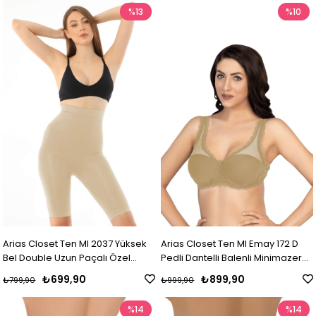
%13
%10
Arias Closet Ten MI 2037 Yüksek
Arias Closet Ten MI Emay 172 D
Bel Double Uzun Paçalı Özel
Pedli Dantelli Balenli Minimazer
Korse
Toparlayıcı Sütyen
₺699,90
₺899,90
₺799,90
₺999,90
%14
%14