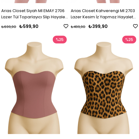
Arias Closet Siyah MI EMAY 2706
Arias Closet Kahverengi MI 2703
Lazer Tül Toparlayıcı Slip Hayalet
Lazer Kesim İz Yapmaz Hayalet
Külot Korse
Boxer
₺599,90
₺399,90
₺699,90
₺499,90
%25
%25