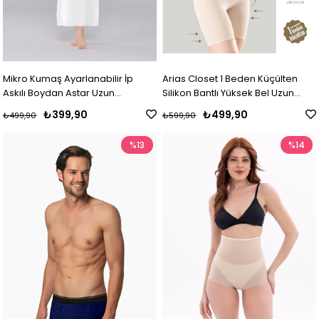
Mikro Kumaş Ayarlanabilir İp
Arias Closet 1 Beden Küçülten
Askılı Boydan Astar Uzun
Silikon Bantlı Yüksek Bel Uzun
Kombinezon
Paça Korse
₺399,90
₺499,90
₺499,90
₺599,90
%13
%14