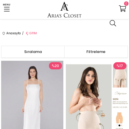
0
MENU
Anasayfa
İÇ GİYİM
Sıralama
Filtreleme
%20
%17