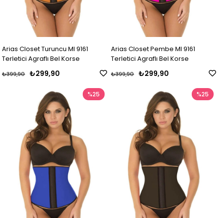
Arias Closet Turuncu MI 9161
Arias Closet Pembe MI 9161
Terletici Agraflı Bel Korse
Terletici Agraflı Bel Korse
₺299,90
₺299,90
₺399,90
₺399,90
%25
%25