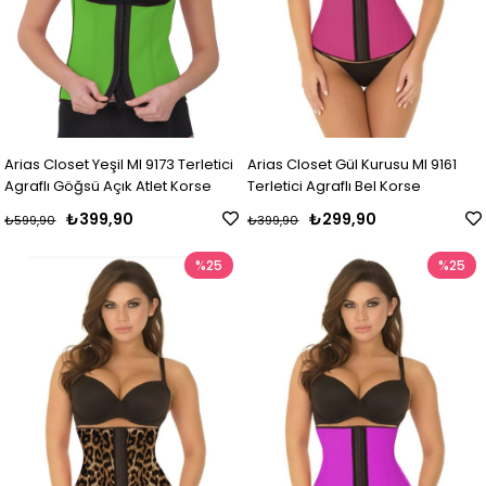
Arias Closet Yeşil MI 9173 Terletici
Arias Closet Gül Kurusu MI 9161
Agraflı Göğsü Açık Atlet Korse
Terletici Agraflı Bel Korse
₺399,90
₺299,90
₺599,90
₺399,90
%25
%25