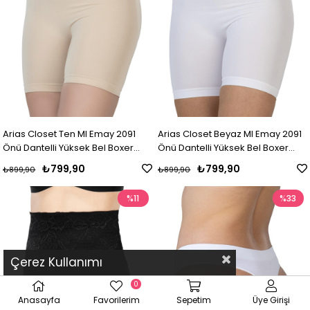
Arias Closet Ten MI Emay 2091
Arias Closet Beyaz MI Emay 2091
Önü Dantelli Yüksek Bel Boxer
Önü Dantelli Yüksek Bel Boxer
Korse
Korse
₺799,90
₺799,90
₺899,90
₺899,90
%11
%33
Çerez Kullanımı
0
Anasayfa
Favorilerim
Sepetim
Üye Girişi