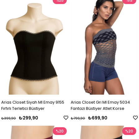
%25
%13
Arias Closet Siyah MI Emay 9155
Arias Closet Gri MI Emay 5034
Fırfırlı Terletici Büstiyer
Fantazi Büstiyer Atlet Korse
₺299,90
₺699,90
₺399,90
₺799,90
%20
%20