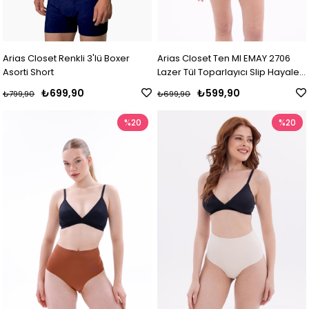
Arias Closet Renkli 3'lü Boxer
Arias Closet Ten MI EMAY 2706
Asorti Short
Lazer Tül Toparlayıcı Slip Hayalet
Korse
₺699,90
₺599,90
₺799,90
₺699,90
%20
%20