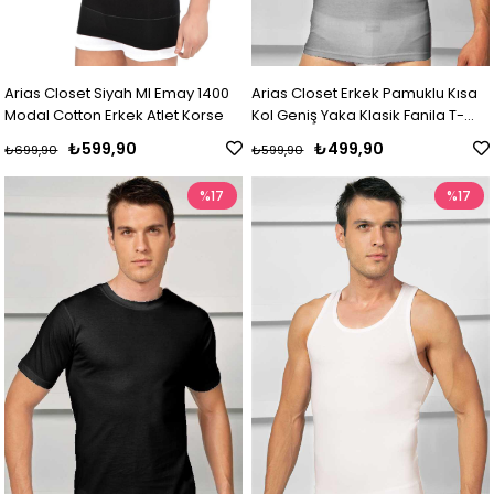
Arias Closet Siyah MI Emay 1400
Arias Closet Erkek Pamuklu Kısa
Modal Cotton Erkek Atlet Korse
Kol Geniş Yaka Klasik Fanila T-
Shirt
₺599,90
₺499,90
₺699,90
₺599,90
%17
%17