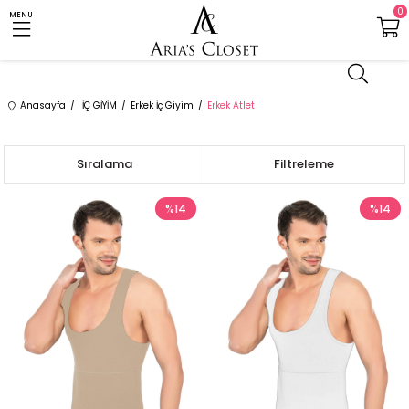
0
MENU
Anasayfa
İÇ GİYİM
Erkek İç Giyim
Erkek Atlet
Sıralama
Filtreleme
%14
%14