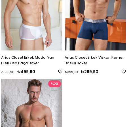
Arias Closet Erkek Modal Yan
Arias Closet Erkek Viskon Kemer
Fileli Kısa Paça Boxer
Baskılı Boxer
₺499,90
₺299,90
₺599,90
₺399,90
%20