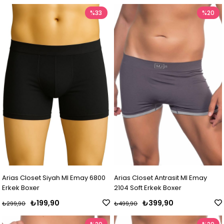
%33
%20
Arias Closet Siyah MI Emay 6800
Arias Closet Antrasit MI Emay
Erkek Boxer
2104 Soft Erkek Boxer
₺199,90
₺399,90
₺299,90
₺499,90