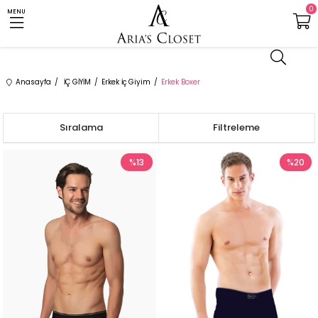
0
MENU
Anasayfa
İÇ GİYİM
Erkek İç Giyim
Erkek Boxer
Sıralama
Filtreleme
%13
%20