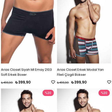
Arias Closet Siyah MI Emay 2103
Arias Closet Erkek Modal Yan
Soft Erkek Boxer
Fileli Çizgili Bokser
₺399,90
₺399,90
₺499,90
₺499,90
%20
%20