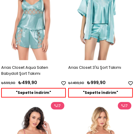
Arias Closet Aqua Saten
Arias Closet 3'lü Şort Takımı
Babydoll Şort Takımı
₺499,90
₺999,90
₺599,90
₺1.499,90
"Sepette İndirim"
"Sepette İndirim"
%17
%17