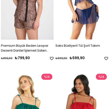
Premium Büyük Beden Leopar
Saks Büstiyerli Tül Şort Takım
Desenli Dantel İşlemeli Saten
Şortlu Gecelik Takımı
₺799,90
₺599,90
₺899,90
₺699,90
%14
%14