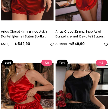
Arias Closet Kırmızı İnce Askılı
Arias Closet Kırmızı İnce Askılı
Dantel İşlemeli Saten Şortlu
Dantel İşlemeli Dekolteli Saten
Takım
Şortlu Takım
₺549,90
₺549,90
₺599,90
₺599,90
Yeni
%8
Yeni
%8
Ürün
Ürün