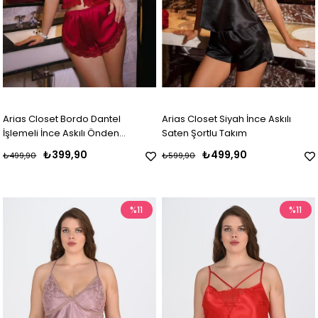
Arias Closet Bordo Dantel
Arias Closet Siyah İnce Askılı
İşlemeli İnce Askılı Önden
Saten Şortlu Takım
Bağlamalı Saten Şortlu Takım
₺399,90
₺499,90
₺499,90
₺599,90
%11
%11