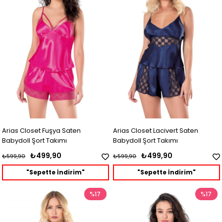
Arias Closet Fuşya Saten
Arias Closet Lacivert Saten
Babydoll Şort Takımı
Babydoll Şort Takımı
₺499,90
₺499,90
₺599,90
₺599,90
"Sepette İndirim"
"Sepette İndirim"
%17
%17