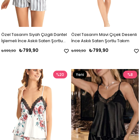
Özel Tasarım Siyah Çizgili Dantel
Özel Tasarım Mavi Çiçek Desenli
İşlemeli İnce Askılı Saten Şortlu
İnce Askılı Saten Şortlu Takım
Takım
₺799,90
₺799,90
₺999,90
₺999,90
%20
Yeni
%8
Ürün