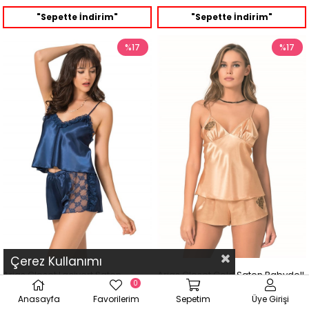
"Sepette İndirim"
"Sepette İndirim"
%17
%17
Çerez Kullanımı
Arias Closet Lacivert Saten
Arias Closet Gold Saten Babydoll
0
Babydoll Şort Takımı
Şort Takımı
Anasayfa
Favorilerim
Sepetim
Üye Girişi