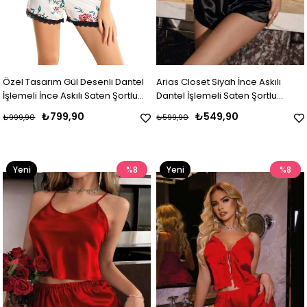
Özel Tasarım Gül Desenli Dantel
Arias Closet Siyah İnce Askılı
İşlemeli İnce Askılı Saten Şortlu
Dantel İşlemeli Saten Şortlu
Takım
Takım
₺799,90
₺549,90
₺999,90
₺599,90
Yeni
%8
Yeni
%8
Ürün
Ürün