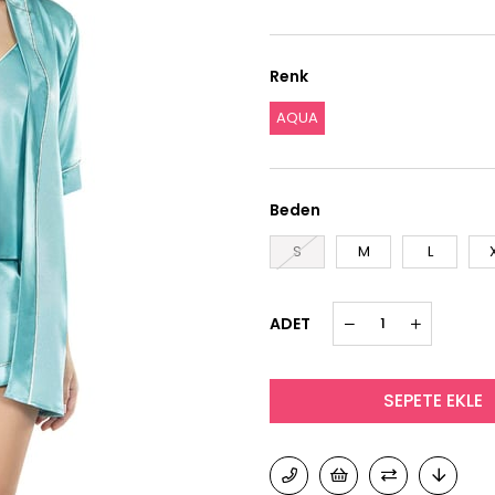
Renk
AQUA
Beden
S
M
L
ADET