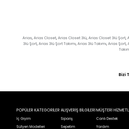
Arias
Arias Closet
Arias Closet 3lü
Arias Closet 3lü Şort
A
,
,
,
,
3lü Şort
Arias 3lü Şort Takımı
Arias 3lü Takımı
Arias Şort
,
,
,
,
Takım
Bizi 
POPÜLER KATEGORİLER
ALIŞVERİŞ BİLGİLERİ
MÜŞTERİ HİZMETL
İç Giyim
Sipariş
Canlı Destek
Sütyen Modelleri
Sepetim
Yardım