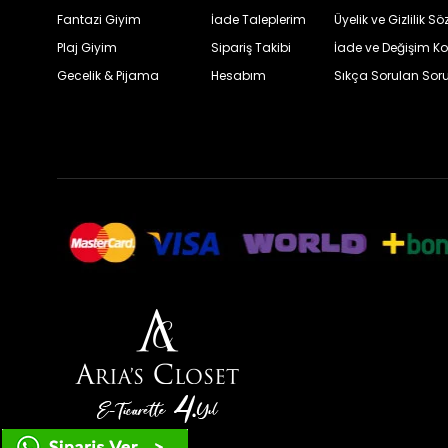
Fantazi Giyim
İade Taleplerim
Üyelik ve Gizlilik S
Plaj Giyim
Sipariş Takibi
İade ve Değişim Ko
Gecelik & Pijama
Hesabım
Sıkça Sorulan Soru
Çerez Kullanımı