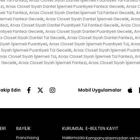
eli Tül Fantezi
Arias Closet Siyah Dantel İşlemeli Puantiyeli Tül Fantezi
,
zi
Arias Closet Siyah Dantel İşlemeli Puantiyeli Fantezi Gecelik
Arias C
,
,
eli Tül Fantezi
Arias Closet Siyah Dantel İşlemeli Tül Fantezi Gecelik
Ar
,
,
şlemeli Fantezi Gecelik
Arias Closet Siyah Dantel İşlemeli Gecelik
Aria
,
,
ntezi
Arias Closet Siyah Dantel Puantiyeli Tül Fantezi Gecelik
Arias Clo
,
,
ntiyeli Fantezi Gecelik
Arias Closet Siyah Dantel Puantiyeli Gecelik
Ari
,
,
s Closet Siyah Dantel Tül Gecelik
Arias Closet Siyah Dantel Fantezi
Ar
,
,
Siyah İşlemeli Puantiyeli
Arias Closet Siyah İşlemeli Puantiyeli Tül
Aria
,
,
 Siyah İşlemeli Puantiyeli Tül Gecelik
Arias Closet Siyah İşlemeli Puanti
,
rias Closet Siyah İşlemeli Tül
Arias Closet Siyah İşlemeli Tül Fantezi
Ar
,
,
l Gecelik
Arias Closet Siyah İşlemeli Fantezi
Arias Closet Siyah İşlemel
,
,
Takip Edin
Mobil Uygulamalar
ERİ
BAYİLİK
KURUMSAL
E-BÜLTEN KAYIT
Franchising
Hakkımızda
Kampanyalarımızdan ve ind