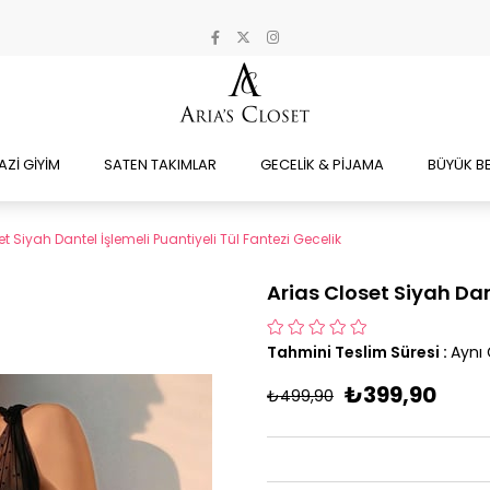
AZİ GİYİM
SATEN TAKIMLAR
GECELİK & PİJAMA
BÜYÜK B
t Siyah Dantel İşlemeli Puantiyeli Tül Fantezi Gecelik
Arias Closet Siyah Dan
Tahmini Teslim Süresi
:
Aynı
₺399,90
₺499,90