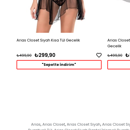
Arias Closet Siyah Kısa Tül Gecelik
Arias Closet
Gecelik
₺299,90
₺
₺499,90
₺499,90
"Sepette İndirim"
Arias
Arias Closet
Arias Closet Siyah
Arias Closet S
,
,
,