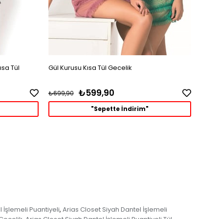
ısa Tül
Gül Kurusu Kısa Tül Gecelik
Siyah
₺599,90
₺699,90
₺699
"Sepette İndirim"
 İşlemeli Puantiyeli
Arias Closet Siyah Dantel İşlemeli
,