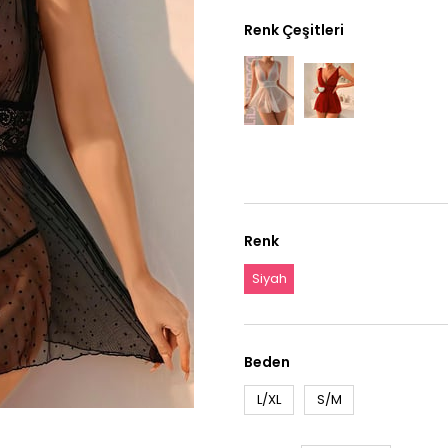
Renk Çeşitleri
Renk
Siyah
Beden
L/XL
S/M