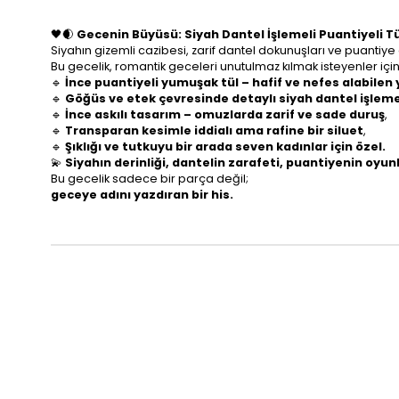
🖤🌒
Gecenin Büyüsü: Siyah Dantel İşlemeli Puantiyeli Tü
Siyahın gizemli cazibesi, zarif dantel dokunuşları ve puantiye
Bu gecelik, romantik geceleri unutulmaz kılmak isteyenler için
🔹
İnce puantiyeli yumuşak tül – hafif ve nefes alabilen 
🔹
Göğüs ve etek çevresinde detaylı siyah dantel işlem
🔹
İnce askılı tasarım – omuzlarda zarif ve sade duruş
,
🔹
Transparan kesimle iddialı ama rafine bir siluet
,
🔹
Şıklığı ve tutkuyu bir arada seven kadınlar için özel.
💫
Siyahın derinliği, dantelin zarafeti, puantiyenin oyun
Bu gecelik sadece bir parça değil;
geceye adını yazdıran bir his.