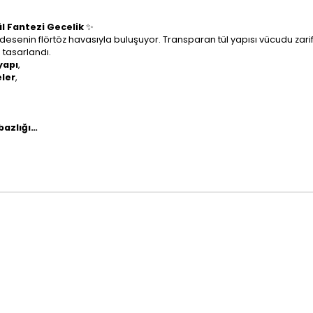
l Fantezi Gecelik
✨
 desenin flörtöz havasıyla buluşuyor. Transparan tül yapısı vücudu zari
 tasarlandı.
yapı
,
eler
,
bazlığı…