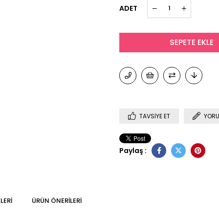
ADET
TAVSIYE ET
YORU
Paylaş :
LERI
ÜRÜN ÖNERILERI