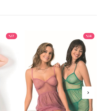
%17
%14