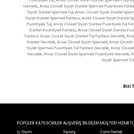
Puantiyeli Tül
Arias Closet Siyah Dantel İşlemeli Puantiy
,
Gecelik
Arias Closet Siyah Dantel İşlemeli Puantiyeli Fante
,
Siyah Dantel İşlemeli Tül
Arias Closet Siyah Dantel İşlem
,
Siyah Dantel İşlemeli Fantezi
Arias Closet Siyah Dantel İ
,
Puantiyeli Tül
Arias Closet Siyah Dantel Puantiyeli Tül Fa
,
Dantel Puantiyeli Fantezi
Arias Closet Siyah Dantel Pua
,
Fantezi
Arias Closet Siyah Dantel Tül Fantezi Gecelik
Aria
,
,
Dantel Gecelik
Arias Closet Siyah İşlemeli
Arias Closet 
,
,
Siyah İşlemeli Puantiyeli Tül Fantezi Gecelik
Arias Closet
,
Gecelik
Arias Closet Siyah İşlemeli Puantiyeli Gecelik
A
,
,
Siyah İşlemeli Tü
Bizi 
POPÜLER KATEGORİLER
ALIŞVERİŞ BİLGİLERİ
MÜŞTERİ HİZMETL
İç Giyim
Sipariş
Canlı Destek