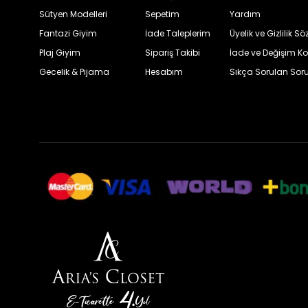
Sütyen Modelleri
Sepetim
Yardım
Fantazi Giyim
İade Taleplerim
Üyelik ve Gizlilik S
Plaj Giyim
Sipariş Takibi
İade ve Değişim Ko
Gecelik & Pijama
Hesabım
Sıkça Sorulan Soru