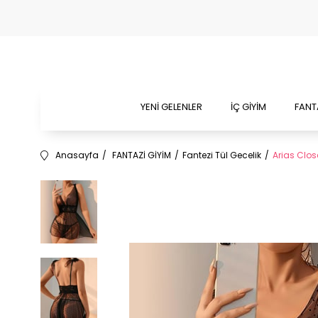
YENİ GELENLER
İÇ GİYİM
FANT
Anasayfa
FANTAZİ GİYİM
Fantezi Tül Gecelik
Arias Close