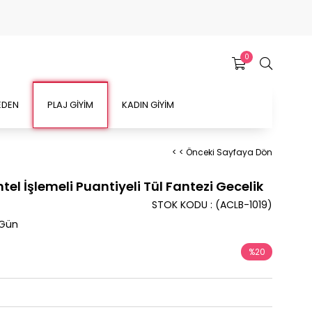
0
EDEN
PLAJ GİYİM
KADIN GİYİM
< < Önceki Sayfaya Dön
tel İşlemeli Puantiyeli Tül Fantezi Gecelik
STOK KODU
(ACLB-1019)
 Gün
%
20
İndirim