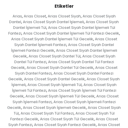
Etiketler
Arias
Arias Closet
Arias Closet Siyah
Arias Closet Siyah
,
,
,
Dantel
Arias Closet Siyah Dantel İşlemeli
Arias Closet Siyah
,
,
Dantel İşlemeli Tül
Arias Closet Siyah Dantel İşlemeli Tül
,
Fantezi
Arias Closet Siyah Dantel İşlemeli Tül Fantezi Gecelik
,
,
Arias Closet Siyah Dantel İşlemeli Tül Gecelik
Arias Closet
,
Siyah Dantel İşlemeli Fantezi
Arias Closet Siyah Dantel
,
İşlemeli Fantezi Gecelik
Arias Closet Siyah Dantel İşlemeli
,
Gecelik
Arias Closet Siyah Dantel Tül
Arias Closet Siyah
,
,
Dantel Tül Fantezi
Arias Closet Siyah Dantel Tül Fantezi
,
Gecelik
Arias Closet Siyah Dantel Tül Gecelik
Arias Closet
,
,
Siyah Dantel Fantezi
Arias Closet Siyah Dantel Fantezi
,
Gecelik
Arias Closet Siyah Dantel Gecelik
Arias Closet Siyah
,
,
İşlemeli
Arias Closet Siyah İşlemeli Tül
Arias Closet Siyah
,
,
İşlemeli Tül Fantezi
Arias Closet Siyah İşlemeli Tül Fantezi
,
Gecelik
Arias Closet Siyah İşlemeli Tül Gecelik
Arias Closet
,
,
Siyah İşlemeli Fantezi
Arias Closet Siyah İşlemeli Fantezi
,
Gecelik
Arias Closet Siyah İşlemeli Gecelik
Arias Closet Siyah
,
,
Tül
Arias Closet Siyah Tül Fantezi
Arias Closet Siyah Tül
,
,
Fantezi Gecelik
Arias Closet Siyah Tül Gecelik
Arias Closet
,
,
Siyah Fantezi
Arias Closet Siyah Fantezi Gecelik
Arias Closet
,
,