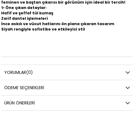
feminen ve baştan çıkarıcı bir görünüm için ideal bir tercih!
✨
Öne çıkan detaylar:
Hafif ve şeffaf tül kumaş
Zarif dantel işlemeleri
İnce askılı ve vücut hatlarını ön plana çıkaran tasarım
Siyah rengiyle sofistike ve etkileyici stil
YORUMLAR
(0)
ÖDEME SEÇENEKLERI
ÜRÜN ÖNERILERI