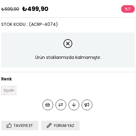
₺499,90
₺599,90
%
17
İndirim
STOK KODU
(ACRP-4074)
Ürün stoklarımızda kalmamıştır.
Renk
Siyah
TAVSIYE ET
YORUM YAZ