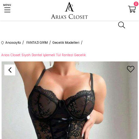
0
MENU
Anasayfa
FANTAZİ GİYİM
Gecelik Modelleri
Arias Closet Siyah Dantel İşlemeli Tül Fantezi Gecelik