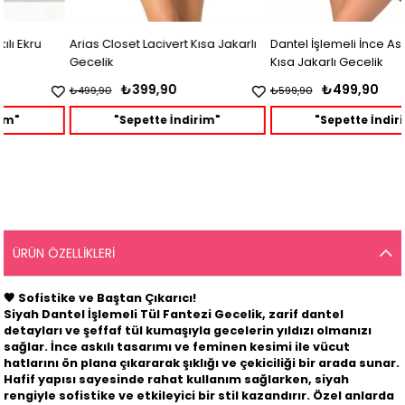
Arias Closet Lacivert Kısa Jakarlı
Dantel İşlemeli İnce Askılı Vizon
Gecelik
Kısa Jakarlı Gecelik
₺399,90
₺499,90
₺499,90
₺599,90
"Sepette İndirim"
"Sepette İndirim"
ÜRÜN ÖZELLIKLERI
🖤
Sofistike ve Baştan Çıkarıcı!
Siyah Dantel İşlemeli Tül Fantezi Gecelik, zarif dantel
detayları ve şeffaf tül kumaşıyla gecelerin yıldızı olmanızı
sağlar. İnce askılı tasarımı ve feminen kesimi ile vücut
hatlarını ön plana çıkararak şıklığı ve çekiciliği bir arada sunar.
Hafif yapısı sayesinde rahat kullanım sağlarken, siyah
rengiyle sofistike ve etkileyici bir stil kazandırır. Özel anlarda