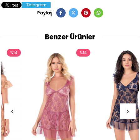
Telegram
Paylaş :
Benzer Ürünler
%14
%14