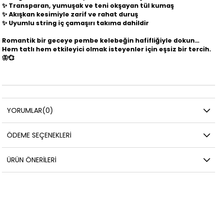
✨ Transparan, yumuşak ve teni okşayan tül kumaş
✨ Akışkan kesimiyle zarif ve rahat duruş
✨ Uyumlu string iç çamaşırı takıma dahildir
Romantik bir geceye pembe kelebeğin hafifliğiyle dokun…
Hem tatlı hem etkileyici olmak isteyenler için eşsiz bir tercih.
🦋💞
YORUMLAR
(0)
ÖDEME SEÇENEKLERI
ÜRÜN ÖNERILERI