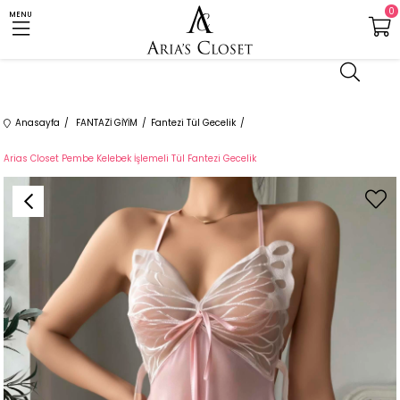
0
MENU
Anasayfa
FANTAZİ GİYİM
Fantezi Tül Gecelik
Arias Closet Pembe Kelebek İşlemeli Tül Fantezi Gecelik