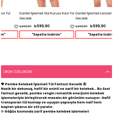
Dantel İşlemeli Gül Kurusu Kısa Tül
Dantel İşlemeli Lacivert Kısa Tül
Gecelik
Gecelik
₺599,90
₺599,90
₺699,90
₺699,90
"Sepette İndirim"
"Sepette İndirim"
ÜRÜN ÖZELLIKLERI
💗
Pembe Kelebek İşlemeli Tül Fantezi Gecelik
🦋
Nazik bir dokunuş, hafif bir esinti ve zarif bir kelebek… Bu özel
fantezi gecelik, pembe rengin romantik enerjisini kelebek
işlemeleriyle birleştirerek masalsı bir görünüm sunuyor. Hafif
transparan tül kumaşı ve uçuşan yapısıyla hem naif hem
baştan çıkarıcı bir stil yaratır.
✨ Göğüs kısmında zarif pembe kelebek işlemeleri