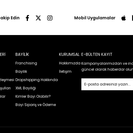
Takip Edin
Mobil Uygulamalar
ERİ
BAYİLİK
KURUMSAL
E-BÜLTEN KAYIT
Franchising
Hakkımızda
Kampanyalarımızdan ve ind
güncel olarak haberdar olun
Bayilik
İletişim
özleşmesi
Dropshipping Hakkında
şulları
XML Bayiliği
lar
Kimler Bayi Olabilir?
Bayi Sipariş ve Ödeme