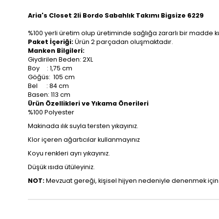
Aria's Closet 2li Bordo Sabahlık Takımı Bigsize 6229
%100 yerli üretim olup üretiminde sağlığa zararlı bir madde 
Paket İçeriği:
Ürün 2 parçadan oluşmaktadır.
Manken Bilgileri:
Giydirilen Beden: 2XL
Boy : 1,75 cm
Göğüs: 105 cm
Bel : 84 cm
Basen: 113 cm
Ürün Özellikleri ve Yıkama Önerileri
%100 Polyester
Makinada ılık suyla tersten yıkayınız.
Klor içeren ağartıcılar kullanmayınız
Koyu renkleri ayrı yıkayınız.
Düşük ısıda ütüleyiniz.
NOT:
Mevzuat gereği, kişisel hijyen nedeniyle denenmek içi