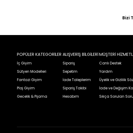
Bizi 
POPÜLER KATEGORİLER
ALIŞVERİŞ BİLGİLERİ
MÜŞTERİ HİZMETL
İç Giyim
Sipariş
Canlı Destek
Sütyen Modelleri
Sepetim
Yardım
Fantazi Giyim
İade Taleplerim
Üyelik ve Gizlilik S
Plaj Giyim
Sipariş Takibi
İade ve Değişim Ko
Gecelik & Pijama
Hesabım
Sıkça Sorulan Soru