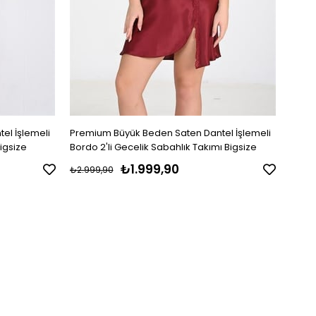
el İşlemeli
Premium Büyük Beden Saten Dantel İşlemeli
Premi
Bigsize
Bordo 2'li Gecelik Sabahlık Takımı Bigsize
Leopa
₺1.999,90
₺2.999,90
₺2.99