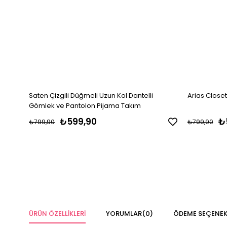
Saten Çizgili Düğmeli Uzun Kol Dantelli
Arias Close
Gömlek ve Pantolon Pijama Takım
₺599,90
₺
₺799,90
₺799,90
ÜRÜN ÖZELLIKLERI
YORUMLAR
(0)
ÖDEME SEÇENEK