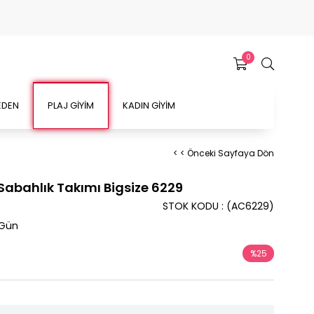
0
EDEN
PLAJ GİYİM
KADIN GİYİM
< < Önceki Sayfaya Dön
 Sabahlık Takımı Bigsize 6229
STOK KODU
(AC6229)
 Gün
%
25
İndirim