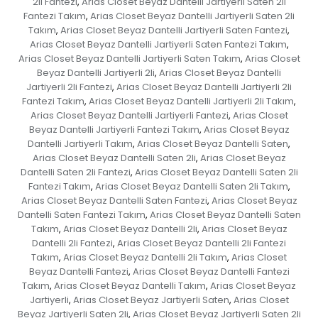
2li Fantezi
Arias Closet Beyaz Dantelli Jartiyerli Saten 2li
,
Fantezi Takım
Arias Closet Beyaz Dantelli Jartiyerli Saten 2li
,
Takım
Arias Closet Beyaz Dantelli Jartiyerli Saten Fantezi
,
,
Arias Closet Beyaz Dantelli Jartiyerli Saten Fantezi Takım
,
Arias Closet Beyaz Dantelli Jartiyerli Saten Takım
Arias Closet
,
Beyaz Dantelli Jartiyerli 2li
Arias Closet Beyaz Dantelli
,
Jartiyerli 2li Fantezi
Arias Closet Beyaz Dantelli Jartiyerli 2li
,
Fantezi Takım
Arias Closet Beyaz Dantelli Jartiyerli 2li Takım
,
,
Arias Closet Beyaz Dantelli Jartiyerli Fantezi
Arias Closet
,
Beyaz Dantelli Jartiyerli Fantezi Takım
Arias Closet Beyaz
,
Dantelli Jartiyerli Takım
Arias Closet Beyaz Dantelli Saten
,
,
Arias Closet Beyaz Dantelli Saten 2li
Arias Closet Beyaz
,
Dantelli Saten 2li Fantezi
Arias Closet Beyaz Dantelli Saten 2li
,
Fantezi Takım
Arias Closet Beyaz Dantelli Saten 2li Takım
,
,
Arias Closet Beyaz Dantelli Saten Fantezi
Arias Closet Beyaz
,
Dantelli Saten Fantezi Takım
Arias Closet Beyaz Dantelli Saten
,
Takım
Arias Closet Beyaz Dantelli 2li
Arias Closet Beyaz
,
,
Dantelli 2li Fantezi
Arias Closet Beyaz Dantelli 2li Fantezi
,
Takım
Arias Closet Beyaz Dantelli 2li Takım
Arias Closet
,
,
Beyaz Dantelli Fantezi
Arias Closet Beyaz Dantelli Fantezi
,
Takım
Arias Closet Beyaz Dantelli Takım
Arias Closet Beyaz
,
,
Jartiyerli
Arias Closet Beyaz Jartiyerli Saten
Arias Closet
,
,
Beyaz Jartiyerli Saten 2li
Arias Closet Beyaz Jartiyerli Saten 2li
,