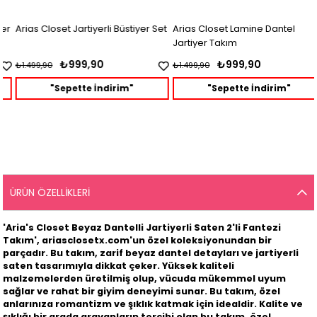
Arias Closet Jartiyerli Büstiyer Set
Arias Closet Lamine Dantel
Jartiyer Takım
₺999,90
₺999,90
₺1.499,90
₺1.499,90
"Sepette İndirim"
"Sepette İndirim"
ÜRÜN ÖZELLIKLERI
'Aria's Closet Beyaz Dantelli Jartiyerli Saten 2'li Fantezi
Takım', ariasclosetx.com'un özel koleksiyonundan bir
parçadır. Bu takım, zarif beyaz dantel detayları ve jartiyerli
saten tasarımıyla dikkat çeker. Yüksek kaliteli
malzemelerden üretilmiş olup, vücuda mükemmel uyum
sağlar ve rahat bir giyim deneyimi sunar. Bu takım, özel
anlarınıza romantizm ve şıklık katmak için idealdir. Kalite ve
şıklığı bir arada arayanların tercihi olan bu takım, özel