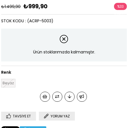
₺999,90
₺1.499,90
%
33
İndirim
STOK KODU
(ACRP-5003)
Ürün stoklarımızda kalmamıştır.
Renk
Beyaz
TAVSIYE ET
YORUM YAZ