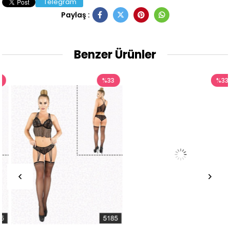
Telegram
Paylaş :
Benzer Ürünler
%33
%33