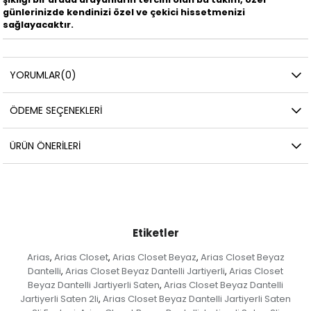
günlerinizde kendinizi özel ve çekici hissetmenizi
sağlayacaktır.
YORUMLAR
(0)
ÖDEME SEÇENEKLERI
ÜRÜN ÖNERILERI
Etiketler
Arias
Arias Closet
Arias Closet Beyaz
Arias Closet Beyaz
,
,
,
Dantelli
Arias Closet Beyaz Dantelli Jartiyerli
Arias Closet
,
,
Beyaz Dantelli Jartiyerli Saten
Arias Closet Beyaz Dantelli
,
Jartiyerli Saten 2li
Arias Closet Beyaz Dantelli Jartiyerli Saten
,