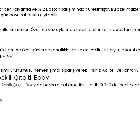
ofiber Polyamid ve %12 Elastan karışımından üretilmiştir. Bu özel ma
n boyu rahatlıkla giyilebilir.
r kullanım sunar. Özellikle yaz aylarında tercih edilen bu model, farklı kom
ük hem de özel günlerde rahatlıkla tercih edilebilir. Üst giyimle kom
 parça!
isimli ürünümüzü hemen şimdi sipariş verebilirsiniz. Kaliteli ve konforl
kıllı Çıtçıtlı Body
skıllı Çıtçıtlı Body
da harika bir alternatiftir. Her iki ürünü de inceleyere
dy