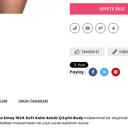
TAVSIYE ET
YORU
Paylaş :
LERI
ÜRÜN ÖNERILERI
z Emay 1924 Soft Kalın Askıllı Çıtçıtlı Body
mükemmel bir seçimdir. B
 kaliteli malzemeleri ile uzun süreli kullanım sunar.