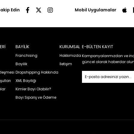
Takip Edin
Mobil Uygulamalar
ERİ
BAYİLİK
KURUMSAL
E-BÜLTEN KAYIT
Franchising
Hakkımızda
Kampanyalarımızdan ve ind
güncel olarak haberdar olun
Bayilik
İletişim
özleşmesi
Dropshipping Hakkında
şulları
XML Bayiliği
lar
Kimler Bayi Olabilir?
Bayi Sipariş ve Ödeme