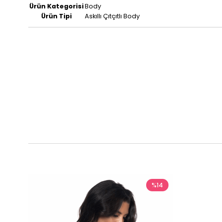
Ürün Kategorisi
Body
Ürün Tipi
Askıllı Çıtçıtlı Body
%14