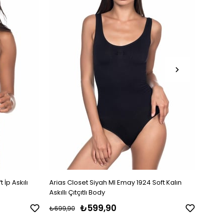
 İp Askılı
Arias Closet Siyah MI Emay 1924 Soft Kalın
Arias
Askıllı Çıtçıtlı Body
Askıll
₺599,90
₺699,90
₺699