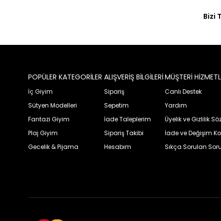
Bizi 
POPÜLER KATEGORİLER
ALIŞVERİŞ BİLGİLERİ
MÜŞTERİ HİZMETL
İç Giyim
Sipariş
Canlı Destek
Sütyen Modelleri
Sepetim
Yardım
Fantazi Giyim
İade Taleplerim
Üyelik ve Gizlilik S
Plaj Giyim
Sipariş Takibi
İade ve Değişim Ko
Gecelik & Pijama
Hesabım
Sıkça Sorulan Soru