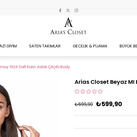
AZİ GİYİM
SATEN TAKIMLAR
GECELİK & PİJAMA
BÜYÜK B
ay 1924 Soft Kalın Askıllı Çıtçıtlı Body
Arias Closet Beyaz MI E
₺599,90
₺699,90