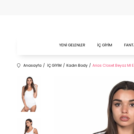
YENİ GELENLER
İÇ GİYİM
FANT
Anasayfa
İÇ GİYİM
Kadın Body
Arias Closet Beyaz MI Em