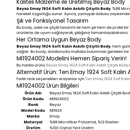
Kaliteli Malzeme ile Üretilmiş Beyaz Body
Beyaz Emay 1924 Soft Kalın Askıllı Çıtçıtlı Body
, %88 Micr
hareket özgürlüğü sunar. Ayrıca, yumuşak dokusu sayesinde gü
Şık ve Fonksiyonel Tasarım
Bu body, askılı ve çıtçıtlı tasarımı ile hem şık hem de pratik bi
ürünlerle de uyum sağlayarak, şıklığınızı tamamlayabilirsiniz.
Her Ortama Uygun Beyaz Body
Beyaz Emay 1924 Soft Kalın Askıllı Çıtçıtlı Body
, hem günl
sağlar. Bu body, dolabınızda mutlaka bulunması gereken bir
MI1924002 Modelini Hemen Sipariş Verin!
Bu harika ürünü
Beyaz Emay 1924 Soft Kalın Askıllı Çıtçıtlı Body
Alternatif Ürün: Ten Emay 1924 Soft Kalın As
Farklı renk seçenekleri arayanlar için
Ten Emay 1924 Soft Kalın A
MI1924002 Ürün Bilgileri
Ürün Adı
Beyaz Emay 1924 Soft Kalın Askıllı Çıtçıtlı Bo
Ürün Kodu
MI1924002
Renk
Beyaz
Model Kodu
MI1924
Marka
Emay
Materyal
%88 Microfiber Polyamid, %12 Elastan
Üretim
%100 Orjinal Yerli Üretim