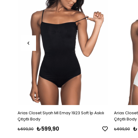
Arias Closet Siyah MI Emay 1923 Soft İp Askılı
Arias Closet
Çıtçıtlı Body
Çıtçıtlı Body
₺599,90
₺
₺699,90
₺699,90