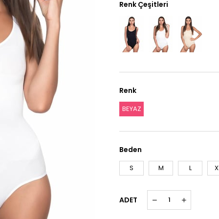
Renk Çeşitleri
Renk
BEYAZ
Beden
S
M
L
X
ADET