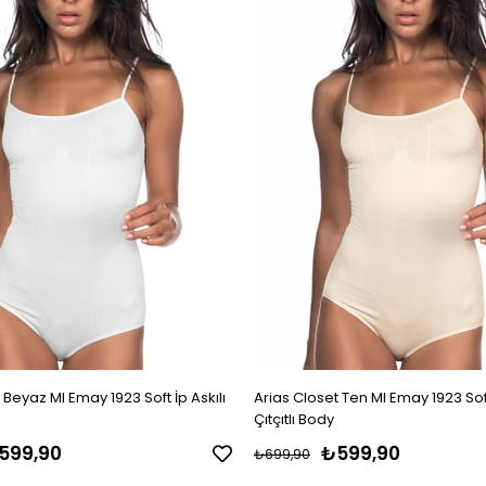
 Beyaz MI Emay 1923 Soft İp Askılı
Arias Closet Ten MI Emay 1923 Soft
Çıtçıtlı Body
599,90
₺599,90
₺699,90