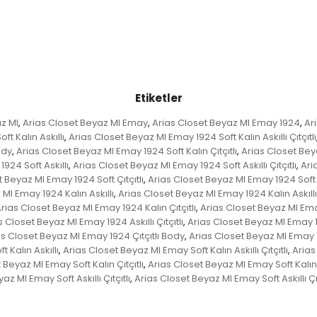
Etiketler
z MI
Arias Closet Beyaz MI Emay
Arias Closet Beyaz MI Emay 1924
Ar
,
,
,
t Kalın Askıllı
Arias Closet Beyaz MI Emay 1924 Soft Kalın Askıllı Çıtçıtlı
,
ody
Arias Closet Beyaz MI Emay 1924 Soft Kalın Çıtçıtlı
Arias Closet Beya
,
,
924 Soft Askıllı
Arias Closet Beyaz MI Emay 1924 Soft Askıllı Çıtçıtlı
Ari
,
,
 Beyaz MI Emay 1924 Soft Çıtçıtlı
Arias Closet Beyaz MI Emay 1924 Soft Ç
,
MI Emay 1924 Kalın Askıllı
Arias Closet Beyaz MI Emay 1924 Kalın Askıllı Ç
,
rias Closet Beyaz MI Emay 1924 Kalın Çıtçıtlı
Arias Closet Beyaz MI Emay
,
s Closet Beyaz MI Emay 1924 Askıllı Çıtçıtlı
Arias Closet Beyaz MI Emay 192
,
s Closet Beyaz MI Emay 1924 Çıtçıtlı Body
Arias Closet Beyaz MI Emay
,
 Kalın Askıllı
Arias Closet Beyaz MI Emay Soft Kalın Askıllı Çıtçıtlı
Arias
,
,
 Beyaz MI Emay Soft Kalın Çıtçıtlı
Arias Closet Beyaz MI Emay Soft Kalın 
,
az MI Emay Soft Askıllı Çıtçıtlı
Arias Closet Beyaz MI Emay Soft Askıllı Çı
,