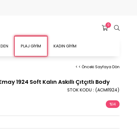
0
EDEN
PLAJ GİYİM
KADIN GİYİM
< < Önceki Sayfaya Dön
may 1924 Soft Kalın Askıllı Çıtçıtlı Body
STOK KODU
(ACMI1924)
%
14
İndirim