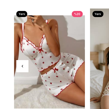
Yeni
%20
Yeni
Ürün
Ürün