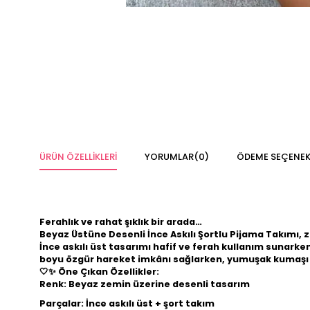
ÜRÜN ÖZELLIKLERI
YORUMLAR
(0)
ÖDEME SEÇENEK
Ferahlık ve rahat şıklık bir arada…
Beyaz Üstüne Desenli İnce Askılı Şortlu Pijama Takımı
, 
İnce askılı üst tasarımı hafif ve ferah kullanım sunark
boyu özgür hareket imkânı sağlarken, yumuşak kumaş
🤍✨
Öne Çıkan Özellikler:
Renk: Beyaz zemin üzerine desenli tasarım
Parçalar: İnce askılı üst + şort takım