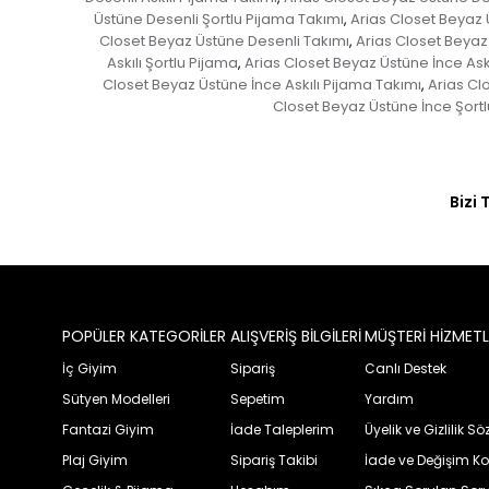
Üstüne Desenli Şortlu Pijama Takımı
Arias Closet Beyaz 
,
Closet Beyaz Üstüne Desenli Takımı
Arias Closet Beyaz
,
Askılı Şortlu Pijama
Arias Closet Beyaz Üstüne İnce Askı
,
Closet Beyaz Üstüne İnce Askılı Pijama Takımı
Arias Cl
,
Closet Beyaz Üstüne İnce Şortl
Bizi 
POPÜLER KATEGORİLER
ALIŞVERİŞ BİLGİLERİ
MÜŞTERİ HİZMETL
İç Giyim
Sipariş
Canlı Destek
Sütyen Modelleri
Sepetim
Yardım
Fantazi Giyim
İade Taleplerim
Üyelik ve Gizlilik S
Plaj Giyim
Sipariş Takibi
İade ve Değişim Ko