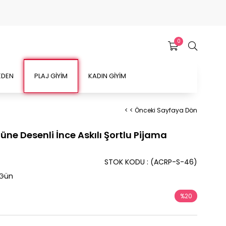
0
EDEN
PLAJ GİYİM
KADIN GİYİM
< < Önceki Sayfaya Dön
üne Desenli İnce Askılı Şortlu Pijama
STOK KODU
(ACRP-S-46)
 Gün
%
20
İndirim