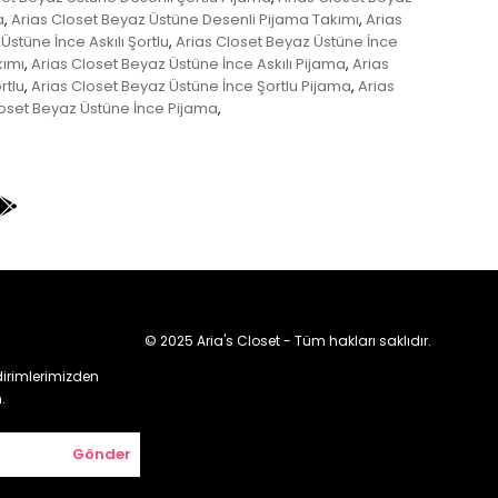
a
Arias Closet Beyaz Üstüne Desenli Pijama Takımı
Arias
,
,
Üstüne İnce Askılı Şortlu
Arias Closet Beyaz Üstüne İnce
,
kımı
Arias Closet Beyaz Üstüne İnce Askılı Pijama
Arias
,
,
rtlu
Arias Closet Beyaz Üstüne İnce Şortlu Pijama
Arias
,
,
loset Beyaz Üstüne İnce Pijama
,
© 2025 Aria's Closet - Tüm hakları saklıdır.
irimlerimizden
.
Gönder