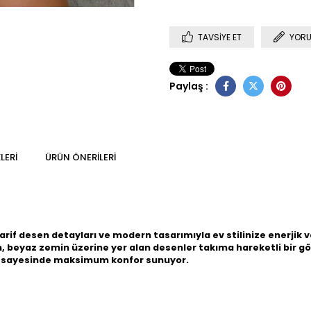
TAVSIYE ET
YORU
Paylaş :
LERI
ÜRÜN ÖNERILERI
zarif desen detayları ve modern tasarımıyla ev stilinize enerjik v
en, beyaz zemin üzerine yer alan desenler takıma hareketli bir 
ı sayesinde maksimum konfor sunuyor.