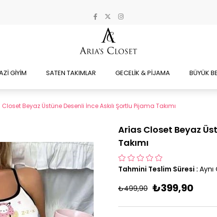
AZİ GİYİM
SATEN TAKIMLAR
GECELİK & PİJAMA
BÜYÜK B
 Closet Beyaz Üstüne Desenli İnce Askılı Şortlu Pijama Takımı
Arias Closet Beyaz Üst
Takımı
Tahmini Teslim Süresi
:
Aynı
₺399,90
₺499,90