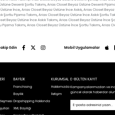
Üstüne Desenli Şortlu Takımı
Arias Closet Beyaz Üstüne Desenli Pijam
,
 Üstüne İnce
Arias Closet Beyaz Üstüne İnce Askılı
Arias Closet Beyaz 
,
,
lı Şortlu Pijama Takımı
Arias Closet Beyaz Üstüne İnce Askılı Şortlu Ta
,
oset Beyaz Üstüne İnce Askılı Takımı
Arias Closet Beyaz Üstüne İnce Şo
,
u Pijama Takımı
Arias Closet Beyaz Üstüne İnce Şortlu Takımı
Arias C
,
,
Takip Edin
Mobil Uygulamalar
ERİ
BAYİLİK
KURUMSAL
E-BÜLTEN KAYIT
Franchising
Hakkımızda
Kampanyalarımızdan ve ind
güncel olarak haberdar olun
Bayilik
İletişim
özleşmesi
Dropshipping Hakkında
şulları
XML Bayiliği