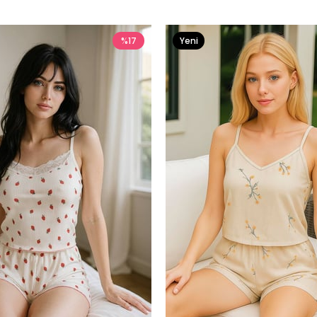
%17
Yeni
Ürün