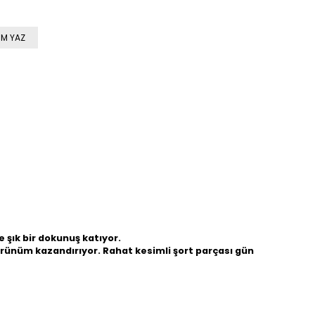
M YAZ
e şık bir dokunuş katıyor.
görünüm kazandırıyor. Rahat kesimli şort parçası gün