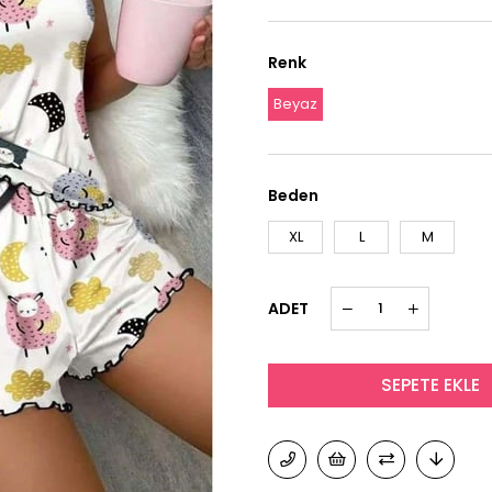
Renk
Beyaz
Beden
XL
L
M
ADET