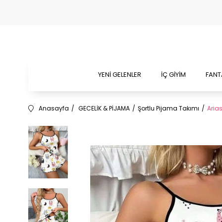
YENİ GELENLER
İÇ GİYİM
FANT
Anasayfa
GECELİK & PİJAMA
Şortlu Pijama Takımı
Arias