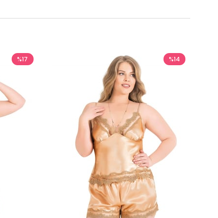
%17
%14