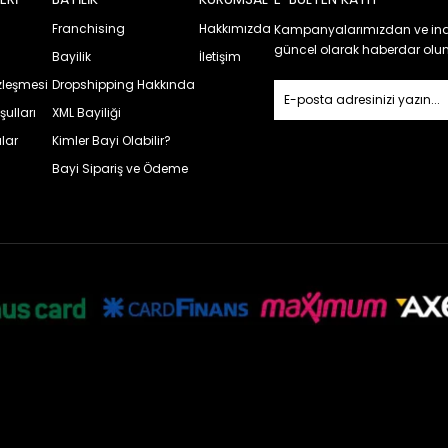
Franchising
Hakkımızda
Kampanyalarımızdan ve ind
güncel olarak haberdar olun
Bayilik
İletişim
özleşmesi
Dropshipping Hakkında
şulları
XML Bayiliği
lar
Kimler Bayi Olabilir?
Bayi Sipariş ve Ödeme