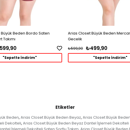
t Büyük Beden Bordo Saten
Arias Closet Büyük Beden Mercan
rt Takımı
Gecelik
599,90
₺499,90
₺599,90
"Sepette İndirim"
"Sepette İndirim"
Etiketler
üyük Beden
Arias Closet Büyük Beden Beyaz
Arias Closet Büyük Bede
,
,
li Dekolteli
Arias Closet Büyük Beden Beyaz Dantel İşlemeli Dekolteli
,
ntel İşlemeli Dekolteli Saten Şortlu Takım
Arias Closet Büyük Beden B
,