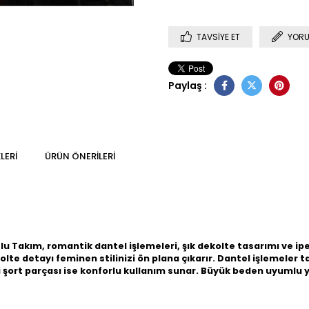
TAVSIYE ET
YORU
Paylaş :
LERI
ÜRÜN ÖNERILERI
tlu Takım
, romantik dantel işlemeleri, şık dekolte tasarımı ve i
ekolte detayı feminen stilinizi ön plana çıkarır. Dantel işlemeler
şort parçası ise konforlu kullanım sunar. Büyük beden uyumlu yap