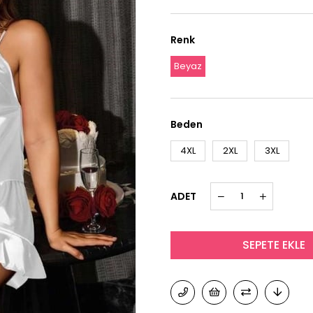
Renk
Beyaz
Beden
4XL
2XL
3XL
ADET