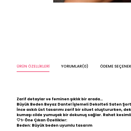
ÜRÜN ÖZELLIKLERI
YORUMLAR
(0)
ÖDEME SEÇENEK
Zarif detaylar ve feminen şıklık bir arada…
Büyük Beden Beyaz Dantel İşlemeli Dekolteli Saten Şor
İnce askılı üst tasarımı zarif bir siluet oluştururken, d
kumaşı cilde yumuşak bir dokunuş sağlar. Rahat kesimli 
🤍✨
Öne Çıkan Özellikler:
Beden: Büyük beden uyumlu tasarım