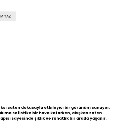
M YAZ
peksi saten dokusuyla etkileyici bir görünüm sunuyor.
 takıma sofistike bir hava katarken, akışkan saten
ısı sayesinde şıklık ve rahatlık bir arada yaşanır.