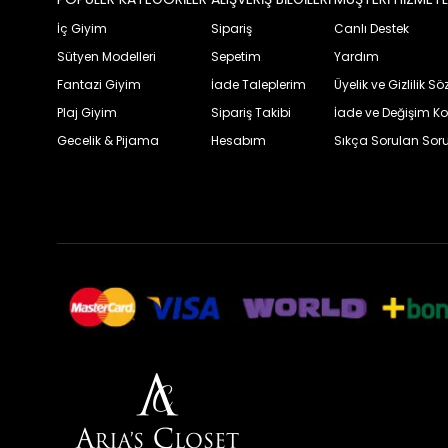
İç Giyim
Sipariş
Canlı Destek
Sütyen Modelleri
Sepetim
Yardım
Fantazi Giyim
İade Taleplerim
Üyelik ve Gizlilik S
Plaj Giyim
Sipariş Takibi
İade ve Değişim Ko
Gecelik & Pijama
Hesabım
Sıkça Sorulan Soru