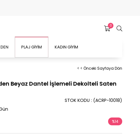
0
EDEN
PLAJ GİYİM
KADIN GİYİM
< < Önceki Sayfaya Dön
den Beyaz Dantel İşlemeli Dekolteli Saten
STOK KODU
(ACRP-10018)
 Gün
%
14
İndirim