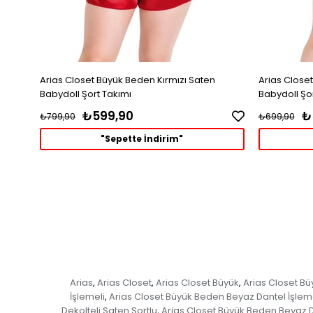
Arias Closet Büyük Beden Kırmızı Saten
Arias Close
Babydoll Şort Takımı
Babydoll Şo
₺599,90
₺
₺799,90
₺699,90
"Sepette İndirim"
Arias
Arias Closet
Arias Closet Büyük
Arias Closet B
,
,
,
İşlemeli
Arias Closet Büyük Beden Beyaz Dantel İşleme
,
Dekolteli Saten Şortlu
Arias Closet Büyük Beden Beyaz Da
,