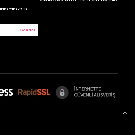
irimlerimizden
.
Gönder