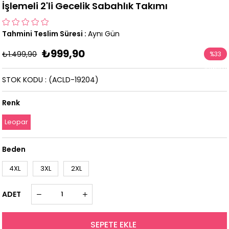
İşlemeli 2'li Gecelik Sabahlık Takımı
Tahmini Teslim Süresi
:
Aynı Gün
₺999,90
₺1.499,90
%
33
İndirim
STOK KODU
(ACLD-19204)
Renk
Leopar
Beden
4XL
3XL
2XL
ADET