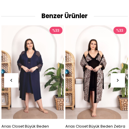
Benzer Ürünler
%33
%33
Arias Closet Büyük Beden Zebra
Arias Closet Büyük Beden L