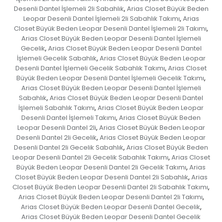
Desenli Dantel İşlemeli 2li Sabahlık
Arias Closet Büyük Beden
,
Leopar Desenli Dantel İşlemeli 2li Sabahlık Takımı
Arias
,
Closet Büyük Beden Leopar Desenli Dantel İşlemeli 2li Takımı
,
Arias Closet Büyük Beden Leopar Desenli Dantel İşlemeli
Gecelik
Arias Closet Büyük Beden Leopar Desenli Dantel
,
İşlemeli Gecelik Sabahlık
Arias Closet Büyük Beden Leopar
,
Desenli Dantel İşlemeli Gecelik Sabahlık Takımı
Arias Closet
,
Büyük Beden Leopar Desenli Dantel İşlemeli Gecelik Takımı
,
Arias Closet Büyük Beden Leopar Desenli Dantel İşlemeli
Sabahlık
Arias Closet Büyük Beden Leopar Desenli Dantel
,
İşlemeli Sabahlık Takımı
Arias Closet Büyük Beden Leopar
,
Desenli Dantel İşlemeli Takımı
Arias Closet Büyük Beden
,
Leopar Desenli Dantel 2li
Arias Closet Büyük Beden Leopar
,
Desenli Dantel 2li Gecelik
Arias Closet Büyük Beden Leopar
,
Desenli Dantel 2li Gecelik Sabahlık
Arias Closet Büyük Beden
,
Leopar Desenli Dantel 2li Gecelik Sabahlık Takımı
Arias Closet
,
Büyük Beden Leopar Desenli Dantel 2li Gecelik Takımı
Arias
,
Closet Büyük Beden Leopar Desenli Dantel 2li Sabahlık
Arias
,
Closet Büyük Beden Leopar Desenli Dantel 2li Sabahlık Takımı
,
Arias Closet Büyük Beden Leopar Desenli Dantel 2li Takımı
,
Arias Closet Büyük Beden Leopar Desenli Dantel Gecelik
,
Arias Closet Büyük Beden Leopar Desenli Dantel Gecelik