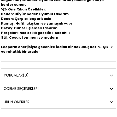
konfor sunar.
🐆✨
Öne Çıkan Özellikler:
Beden: Büyük beden uyumlu tasarım
Desen: Çarpıcı leopar baskı
Kumaş: Hafif, akışkan ve yumuşak yapı
Detay: Dantel işlemeli tasarım
Parçalar: İnce askılı gecelik + sabahlık
Stil: Cesur, feminen ve modern
Leoparın enerjisiyle gecenize iddialı bir dokunuş katın… Şıklık
ve rahatlık bir arada!
YORUMLAR
(0)
ÖDEME SEÇENEKLERI
ÜRÜN ÖNERILERI