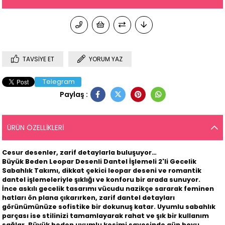
TAVSIYE ET
YORUM YAZ
Telegram
Paylaş :
ÜRÜN ÖZELLIKLERI
Cesur desenler, zarif detaylarla buluşuyor…
Büyük Beden Leopar Desenli Dantel İşlemeli 2'li Gecelik
Sabahlık Takımı
, dikkat çekici leopar deseni ve romantik
dantel işlemeleriyle şıklığı ve konforu bir arada sunuyor.
İnce askılı gecelik tasarımı vücudu nazikçe sararak feminen
hatları ön plana çıkarırken, zarif dantel detayları
görünümünüze sofistike bir dokunuş katar. Uyumlu sabahlık
parçası ise stilinizi tamamlayarak rahat ve şık bir kullanım
sağlar. Büyük beden uyumlu kesimi sayesinde gün boyu