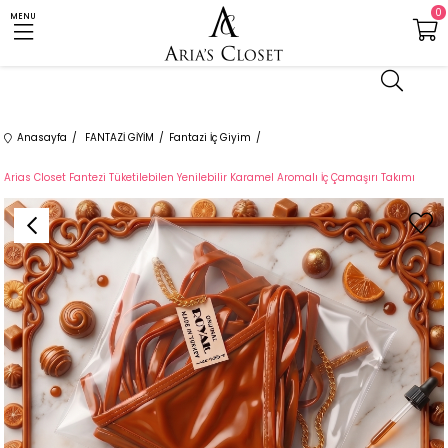
0
MENU
Anasayfa
FANTAZİ GİYİM
Fantazi İç Giyim
Arias Closet Fantezi Tüketilebilen Yenilebilir Karamel Aromalı İç Çamaşırı Takımı