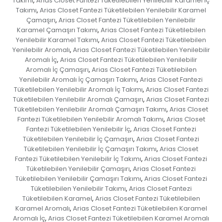
Takımı
Arias Closet Fantezi Tüketilebilen Yenilebilir Karamel İç
,
Takımı
Arias Closet Fantezi Tüketilebilen Yenilebilir Karamel
,
Çamaşırı
Arias Closet Fantezi Tüketilebilen Yenilebilir
,
Karamel Çamaşırı Takımı
Arias Closet Fantezi Tüketilebilen
,
Yenilebilir Karamel Takımı
Arias Closet Fantezi Tüketilebilen
,
Yenilebilir Aromalı
Arias Closet Fantezi Tüketilebilen Yenilebilir
,
Aromalı İç
Arias Closet Fantezi Tüketilebilen Yenilebilir
,
Aromalı İç Çamaşırı
Arias Closet Fantezi Tüketilebilen
,
Yenilebilir Aromalı İç Çamaşırı Takımı
Arias Closet Fantezi
,
Tüketilebilen Yenilebilir Aromalı İç Takımı
Arias Closet Fantezi
,
Tüketilebilen Yenilebilir Aromalı Çamaşırı
Arias Closet Fantezi
,
Tüketilebilen Yenilebilir Aromalı Çamaşırı Takımı
Arias Closet
,
Fantezi Tüketilebilen Yenilebilir Aromalı Takımı
Arias Closet
,
Fantezi Tüketilebilen Yenilebilir İç
Arias Closet Fantezi
,
Tüketilebilen Yenilebilir İç Çamaşırı
Arias Closet Fantezi
,
Tüketilebilen Yenilebilir İç Çamaşırı Takımı
Arias Closet
,
Fantezi Tüketilebilen Yenilebilir İç Takımı
Arias Closet Fantezi
,
Tüketilebilen Yenilebilir Çamaşırı
Arias Closet Fantezi
,
Tüketilebilen Yenilebilir Çamaşırı Takımı
Arias Closet Fantezi
,
Tüketilebilen Yenilebilir Takımı
Arias Closet Fantezi
,
Tüketilebilen Karamel
Arias Closet Fantezi Tüketilebilen
,
Karamel Aromalı
Arias Closet Fantezi Tüketilebilen Karamel
,
Aromalı İç
Arias Closet Fantezi Tüketilebilen Karamel Aromalı
,