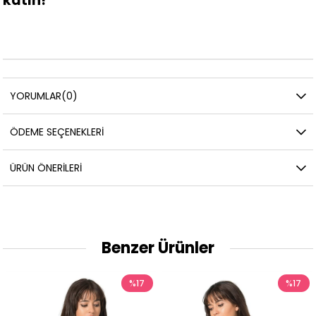
katın!
YORUMLAR
(0)
ÖDEME SEÇENEKLERI
ÜRÜN ÖNERILERI
Benzer Ürünler
7
%17
%1