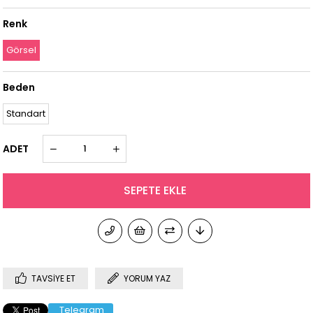
Renk
Görsel
Beden
Standart
ADET
TAVSIYE ET
YORUM YAZ
Telegram