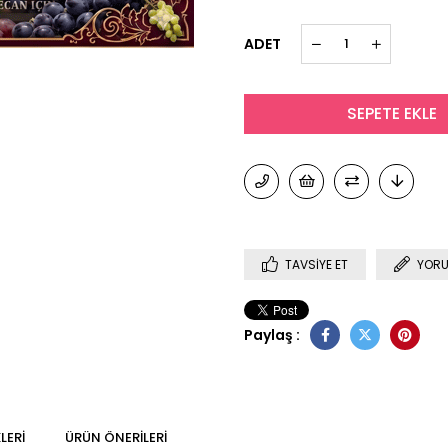
ADET
TAVSIYE ET
YORU
Paylaş :
LERI
ÜRÜN ÖNERILERI