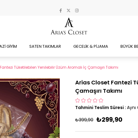
AZİ GİYİM
SATEN TAKIMLAR
GECELİK & PİJAMA
BÜYÜK B
Fantezi Tüketilebilen Yenilebilir Üzüm Aromalı İç Çamaşırı Takımı
Arias Closet Fantezi T
Çamaşırı Takımı
Tahmini Teslim Süresi
:
Aynı
₺299,90
₺399,90