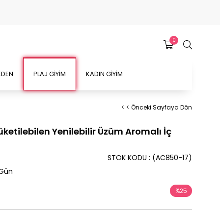
0
EDEN
PLAJ GİYİM
KADIN GİYİM
< < Önceki Sayfaya Dön
üketilebilen Yenilebilir Üzüm Aromalı İç
STOK KODU
(AC850-17)
 Gün
%
25
İndirim