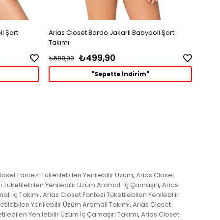
l Şort
Arias Closet Bordo Jakarlı Babydoll Şort
Arias 
Takımı
Takı
₺499,90
₺599,90
₺899
"Sepette İndirim"
loset Fantezi Tüketilebilen Yenilebilir Üzüm
Arias Closet
,
i Tüketilebilen Yenilebilir Üzüm Aromalı İç Çamaşırı
Arias
,
alı İç Takımı
Arias Closet Fantezi Tüketilebilen Yenilebilir
,
etilebilen Yenilebilir Üzüm Aromalı Takımı
Arias Closet
,
tilebilen Yenilebilir Üzüm İç Çamaşırı Takımı
Arias Closet
,