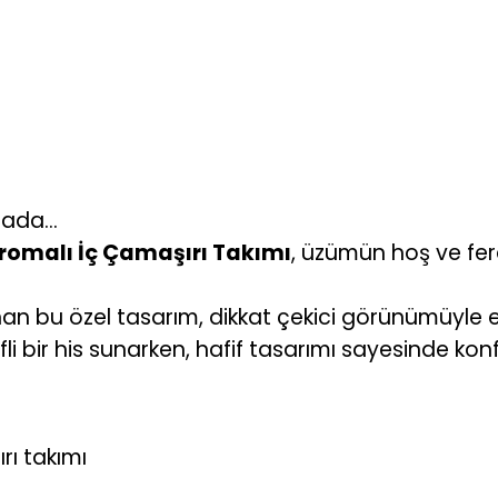
arada…
 Aromalı İç Çamaşırı Takımı
, üzümün hoş ve fera
n bu özel tasarım, dikkat çekici görünümüyle eğl
fli bir his sunarken, hafif tasarımı sayesinde kon
rı takımı