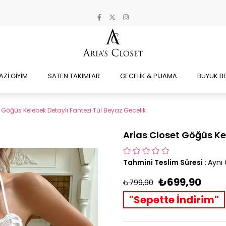
AZİ GİYİM
SATEN TAKIMLAR
GECELİK & PİJAMA
BÜYÜK B
 Göğüs Kelebek Detaylı Fantezi Tül Beyaz Gecelik
Arias Closet Göğüs Ke
Tahmini Teslim Süresi
:
Aynı
₺699,90
₺799,90
"Sepette İndirim"