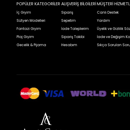
POPÜLER KATEGORİLER
ALIŞVERİŞ BİLGİLERİ
MÜŞTERİ HİZMETL
İç Giyim
Sipariş
Canlı Destek
Sütyen Modelleri
Sepetim
Yardım
Fantazi Giyim
İade Taleplerim
Üyelik ve Gizlilik S
Plaj Giyim
Sipariş Takibi
İade ve Değişim Ko
Gecelik & Pijama
Hesabım
Sıkça Sorulan Soru