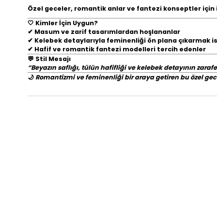
Özel geceler, romantik anlar ve fantezi konseptler için 
🤍
Kimler İçin Uygun?
✔ Masum ve zarif tasarımlardan hoşlananlar
✔ Kelebek detaylarıyla feminenliği ön plana çıkarmak i
✔ Hafif ve romantik fantezi modelleri tercih edenler
💬
Stil Mesajı
“Beyazın saflığı, tülün hafifliği ve kelebek detayının zarafe
🌙
Romantizmi ve feminenliği bir araya getiren bu özel gece