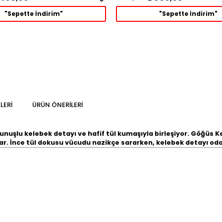
"Sepette İndirim"
"Sepette İndirim"
LERI
ÜRÜN ÖNERILERI
unuşlu kelebek detayı
ve hafif tül kumaşıyla birleşiyor.
Göğüs Ke
ar. İnce tül dokusu vücudu nazikçe sararken, kelebek detayı odak