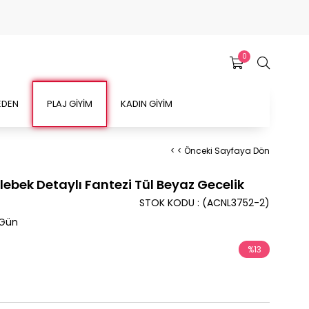
0
EDEN
PLAJ GİYİM
KADIN GİYİM
< < Önceki Sayfaya Dön
lebek Detaylı Fantezi Tül Beyaz Gecelik
STOK KODU
(ACNL3752-2)
 Gün
%
13
İndirim