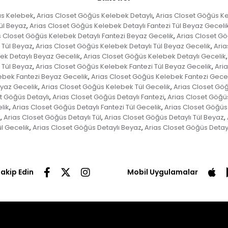
üs Kelebek
Arias Closet Göğüs Kelebek Detaylı
Arias Closet Göğüs Ke
,
,
ül Beyaz
Arias Closet Göğüs Kelebek Detaylı Fantezi Tül Beyaz Geceli
,
s Closet Göğüs Kelebek Detaylı Fantezi Beyaz Gecelik
Arias Closet Gö
,
 Tül Beyaz
Arias Closet Göğüs Kelebek Detaylı Tül Beyaz Gecelik
Aria
,
,
ek Detaylı Beyaz Gecelik
Arias Closet Göğüs Kelebek Detaylı Gecelik
,
,
 Tül Beyaz
Arias Closet Göğüs Kelebek Fantezi Tül Beyaz Gecelik
Aria
,
,
ebek Fantezi Beyaz Gecelik
Arias Closet Göğüs Kelebek Fantezi Gecel
,
eyaz Gecelik
Arias Closet Göğüs Kelebek Tül Gecelik
Arias Closet Gö
,
,
t Göğüs Detaylı
Arias Closet Göğüs Detaylı Fantezi
Arias Closet Göğüs
,
,
lik
Arias Closet Göğüs Detaylı Fantezi Tül Gecelik
Arias Closet Göğüs 
,
,
k
Arias Closet Göğüs Detaylı Tül
Arias Closet Göğüs Detaylı Tül Beyaz
,
,
,
l Gecelik
Arias Closet Göğüs Detaylı Beyaz
Arias Closet Göğüs Detay
,
,
Takip Edin
Mobil Uygulamalar