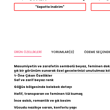
"Sepette İndirim"
ÜRÜN ÖZELLIKLERI
YORUMLAR
(0)
ÖDEME SEÇENEK
Masumiyetin ve zarafetin sembolü beyaz,
feminen dok
şık bir görünüm sunarak özel gecelerinizi unutulmaz kıl
✨
Öne Çıkan Özellikler
Saf ve zarif
beyaz renk
Göğüs bölgesinde
kelebek detayı
Hafif, transparan ve feminen
tül kumaş
İnce askılı, romantik ve şık kesim
Vücudu nazikçe saran, konforlu yapı