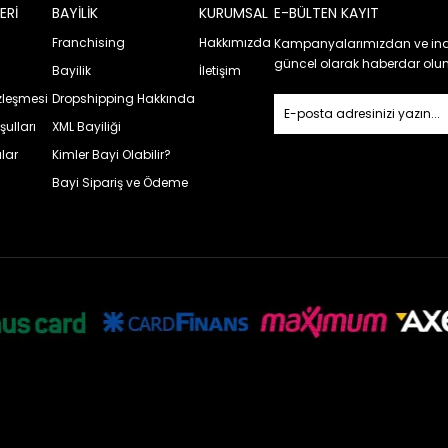
ERİ
BAYİLİK
KURUMSAL
E-BÜLTEN KAYIT
Franchising
Hakkımızda
Kampanyalarımızdan ve ind
güncel olarak haberdar olun
Bayilik
İletişim
özleşmesi
Dropshipping Hakkında
şulları
XML Bayiliği
lar
Kimler Bayi Olabilir?
Bayi Sipariş ve Ödeme