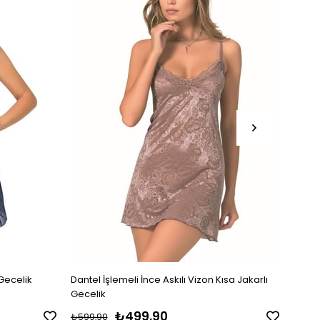
 Gecelik
Dantel İşlemeli İnce Askılı Vizon Kısa Jakarlı
Arias
Gecelik
₺499,90
₺599,90
₺1.49