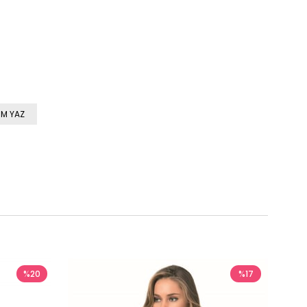
M YAZ
%20
%17