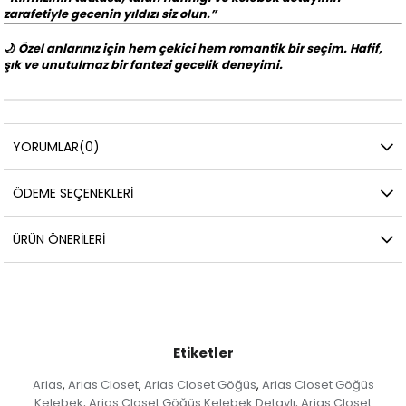
zarafetiyle gecenin yıldızı siz olun.”
🌙
Özel anlarınız için hem çekici hem romantik bir seçim. Hafif,
şık ve unutulmaz bir fantezi gecelik deneyimi.
YORUMLAR
(0)
ÖDEME SEÇENEKLERI
ÜRÜN ÖNERILERI
Etiketler
Arias
Arias Closet
Arias Closet Göğüs
Arias Closet Göğüs
,
,
,
Kelebek
Arias Closet Göğüs Kelebek Detaylı
Arias Closet
,
,