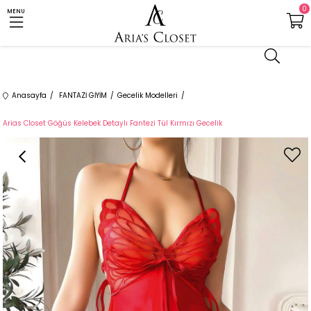
0
MENU
Anasayfa
FANTAZİ GİYİM
Gecelik Modelleri
Arias Closet Göğüs Kelebek Detaylı Fantezi Tül Kırmızı Gecelik