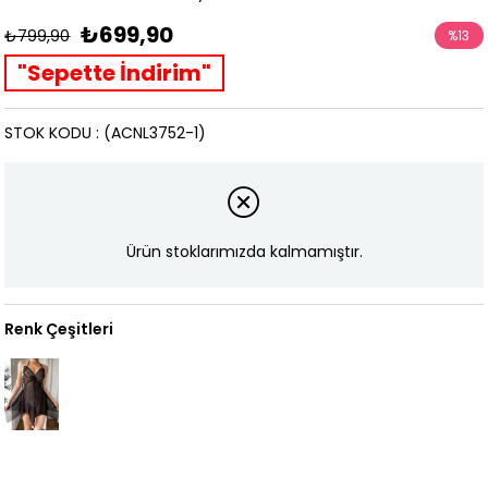
₺699,90
₺799,90
%
13
İndirim
"Sepette İndirim"
STOK KODU
(ACNL3752-1)
Ürün stoklarımızda kalmamıştır.
Renk Çeşitleri