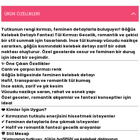
ÜRÜN ÖZELLIKLERI
Tutkunun rengi kırmızı, feminen detaylarla buluşuyor!
Göğüs
Kelebek Detaylı Fantezi Tül Kırmızı Gecelik
, romantik ve çekici
bir stil sunmak için tasarlandı. İnce tül kumaşı vücudu nazikçe
sararken, göğüs kısmındaki kelebek detayı zarif bir odak
noktası oluşturur. Özel gecelerde cesur ve feminen bir duruş
için ideal bir seçimdir.
✨
Öne Çıkan Özellikler
Canlı ve çarpıcı
kırmızı renk
Göğüs bölgesinde
feminen kelebek detayı
Hafif, transparan ve romantik
tül kumaş
İnce askılı, zarif ve şık kesim
Vücudu nazikçe saran, rahat ve esnek yapı
Özel geceler, romantik akşamlar ve fantezi konseptler için
ideal
❤️
Kimler İçin Uygun?
✔ Kırmızının tutkulu enerjisini hissetmek isteyenler
✔ Feminen detaylarla öne çıkmak isteyenler
✔ Hafif ve romantik fantezi gecelik arayanlar
💬
Stil Mesajı
“Kırmızının tutkusu, tülün hafifliği ve kelebek detayının