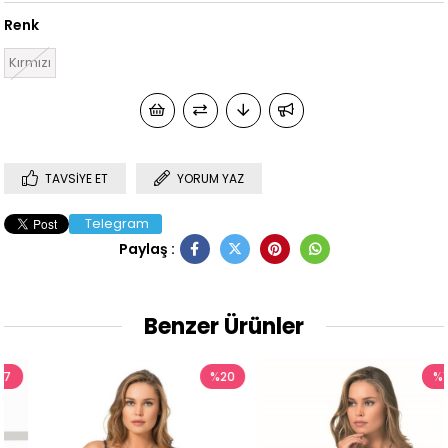
Renk
Kırmızı
TAVSIYE ET
YORUM YAZ
Telegram
Paylaş :
Benzer Ürünler
%20
%17