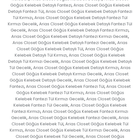
Göğüs Kelebek Detaylı Fantezi
Arias Closet Göğüs Kelebek
,
Detaylı Fantezi Tül
Arias Closet Göğüs Kelebek Detaylı Fantezi
,
Tül Kırmızı
Arias Closet Göğüs Kelebek Detaylı Fantezi Tül
,
Kırmızı Gecelik
Arias Closet Göğüs Kelebek Detaylı Fantezi Tül
,
Gecelik
Arias Closet Göğüs Kelebek Detaylı Fantezi Kırmızı
,
,
Arias Closet Göğüs Kelebek Detaylı Fantezi Kırmızı Gecelik
,
Arias Closet Göğüs Kelebek Detaylı Fantezi Gecelik
Arias
,
Closet Göğüs Kelebek Detaylı Tül
Arias Closet Göğüs
,
Kelebek Detaylı Tül Kırmızı
Arias Closet Göğüs Kelebek
,
Detaylı Tül Kırmızı Gecelik
Arias Closet Göğüs Kelebek Detaylı
,
Tül Gecelik
Arias Closet Göğüs Kelebek Detaylı Kırmızı
Arias
,
,
Closet Göğüs Kelebek Detaylı Kırmızı Gecelik
Arias Closet
,
Göğüs Kelebek Detaylı Gecelik
Arias Closet Göğüs Kelebek
,
Fantezi
Arias Closet Göğüs Kelebek Fantezi Tül
Arias Closet
,
,
Göğüs Kelebek Fantezi Tül Kırmızı
Arias Closet Göğüs
,
Kelebek Fantezi Tül Kırmızı Gecelik
Arias Closet Göğüs
,
Kelebek Fantezi Tül Gecelik
Arias Closet Göğüs Kelebek
,
Fantezi Kırmızı
Arias Closet Göğüs Kelebek Fantezi Kırmızı
,
Gecelik
Arias Closet Göğüs Kelebek Fantezi Gecelik
Arias
,
,
Closet Göğüs Kelebek Tül
Arias Closet Göğüs Kelebek Tül
,
Kırmızı
Arias Closet Göğüs Kelebek Tül Kırmızı Gecelik
Arias
,
,
Closet Göğüs Kelebek Tül Gecelik
Arias Closet Göğüs
,