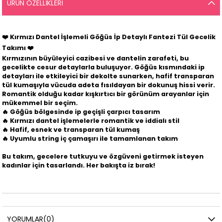
ÜRÜN ÖZELLIKLERI
❤️
Kırmızı Dantel İşlemeli Göğüs İp Detaylı Fantezi Tül Gecelik
Takımı
❤️
Kırmızının büyüleyici cazibesi ve dantelin zarafeti, bu
gecelikte cesur detaylarla buluşuyor. Göğüs kısmındaki ip
detayları ile etkileyici bir dekolte sunarken, hafif transparan
tül kumaşıyla vücuda adeta fısıldayan bir dokunuş hissi verir.
Romantik olduğu kadar kışkırtıcı bir görünüm arayanlar için
mükemmel bir seçim.
🔥 Göğüs bölgesinde ip geçişli çarpıcı tasarım
🔥 Kırmızı dantel işlemelerle romantik ve iddialı stil
🔥 Hafif, esnek ve transparan tül kumaş
🔥 Uyumlu string iç çamaşırı ile tamamlanan takım
Bu takım, gecelere tutkuyu ve özgüveni getirmek isteyen
kadınlar için tasarlandı. Her bakışta iz bırak!
YORUMLAR
(0)