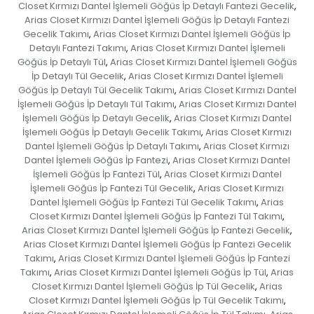
Closet Kırmızı Dantel İşlemeli Göğüs İp Detaylı Fantezi Gecelik
,
Arias Closet Kırmızı Dantel İşlemeli Göğüs İp Detaylı Fantezi
Gecelik Takımı
Arias Closet Kırmızı Dantel İşlemeli Göğüs İp
,
Detaylı Fantezi Takımı
Arias Closet Kırmızı Dantel İşlemeli
,
Göğüs İp Detaylı Tül
Arias Closet Kırmızı Dantel İşlemeli Göğüs
,
İp Detaylı Tül Gecelik
Arias Closet Kırmızı Dantel İşlemeli
,
Göğüs İp Detaylı Tül Gecelik Takımı
Arias Closet Kırmızı Dantel
,
İşlemeli Göğüs İp Detaylı Tül Takımı
Arias Closet Kırmızı Dantel
,
İşlemeli Göğüs İp Detaylı Gecelik
Arias Closet Kırmızı Dantel
,
İşlemeli Göğüs İp Detaylı Gecelik Takımı
Arias Closet Kırmızı
,
Dantel İşlemeli Göğüs İp Detaylı Takımı
Arias Closet Kırmızı
,
Dantel İşlemeli Göğüs İp Fantezi
Arias Closet Kırmızı Dantel
,
İşlemeli Göğüs İp Fantezi Tül
Arias Closet Kırmızı Dantel
,
İşlemeli Göğüs İp Fantezi Tül Gecelik
Arias Closet Kırmızı
,
Dantel İşlemeli Göğüs İp Fantezi Tül Gecelik Takımı
Arias
,
Closet Kırmızı Dantel İşlemeli Göğüs İp Fantezi Tül Takımı
,
Arias Closet Kırmızı Dantel İşlemeli Göğüs İp Fantezi Gecelik
,
Arias Closet Kırmızı Dantel İşlemeli Göğüs İp Fantezi Gecelik
Takımı
Arias Closet Kırmızı Dantel İşlemeli Göğüs İp Fantezi
,
Takımı
Arias Closet Kırmızı Dantel İşlemeli Göğüs İp Tül
Arias
,
,
Closet Kırmızı Dantel İşlemeli Göğüs İp Tül Gecelik
Arias
,
Closet Kırmızı Dantel İşlemeli Göğüs İp Tül Gecelik Takımı
,