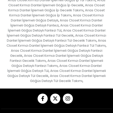
Arias Closet Kırmızı Dantel İşlemeli Göğüs İp Tül Takımı
Arias
,
Closet Kırmızı Dantel İşlemeli Göğüs İp Gecelik
Arias Closet
,
Kırmızı Dantel İşlemeli Göğüs İp Gecelik Takımı
Arias Closet
,
Kırmızı Dantel İşlemeli Göğüs İp Takımı
Arias Closet Kırmızı
,
Dantel İşlemeli Göğüs Detaylı
Arias Closet Kırmızı Dantel
,
İşlemeli Göğüs Detaylı Fantezi
Arias Closet Kırmızı Dantel
,
İşlemeli Göğüs Detaylı Fantezi Tül
Arias Closet Kırmızı Dantel
,
İşlemeli Göğüs Detaylı Fantezi Tül Gecelik
Arias Closet Kırmızı
,
Dantel İşlemeli Göğüs Detaylı Fantezi Tül Gecelik Takımı
Arias
,
Closet Kırmızı Dantel İşlemeli Göğüs Detaylı Fantezi Tül Takımı
,
Arias Closet Kırmızı Dantel İşlemeli Göğüs Detaylı Fantezi
Gecelik
Arias Closet Kırmızı Dantel İşlemeli Göğüs Detaylı
,
Fantezi Gecelik Takımı
Arias Closet Kırmızı Dantel İşlemeli
,
Göğüs Detaylı Fantezi Takımı
Arias Closet Kırmızı Dantel
,
İşlemeli Göğüs Detaylı Tül
Arias Closet Kırmızı Dantel İşlemeli
,
Göğüs Detaylı Tül Gecelik
Arias Closet Kırmızı Dantel İşlemeli
,
Göğüs Detaylı Tül Gecelik Takımı
,