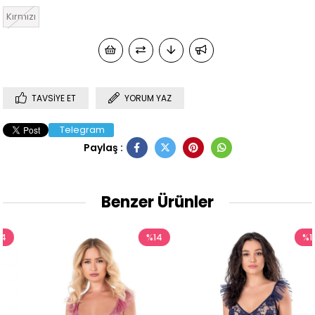
Kırmızı
TAVSIYE ET
YORUM YAZ
Telegram
Paylaş :
Benzer Ürünler
%14
%14