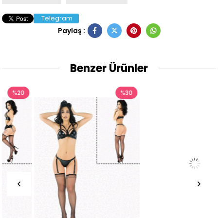
Telegram
Paylaş :
Benzer Ürünler
%30
%14