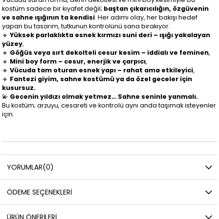
kostüm sadece bir kıyafet değil;
baştan çıkarıcılığın, özgüvenin
ve sahne ışığının ta kendisi
. Her adımı olay, her bakışı hedef
yapan bu tasarım, tutkunun kontrolünü sana bırakıyor.
🔹
Yüksek parlaklıkta esnek kırmızı suni deri – ışığı yakalayan
yüzey
,
🔹
Göğüs veya sırt dekolteli cesur kesim – iddialı ve feminen
,
🔹
Mini boy form – cesur, enerjik ve çarpıcı
,
🔹
Vücuda tam oturan esnek yapı – rahat ama etkileyici
,
🔹
Fantezi giyim, sahne kostümü ya da özel geceler için
kusursuz.
💫
Gecenin yıldızı olmak yetmez… Sahne seninle yanmalı.
Bu kostüm; arzuyu, cesareti ve kontrolü aynı anda taşımak isteyenler
için.
YORUMLAR
(0)
ÖDEME SEÇENEKLERI
ÜRÜN ÖNERILERI