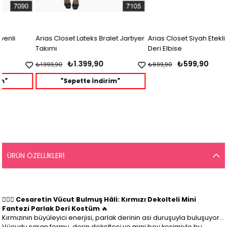
Arias Closet Lateks Bralet Jartiyer
Arias Closet Siyah Etekli Fantezi
Takımı
Deri Elbise
₺1.399,90
₺599,90
₺1.999,90
₺699,90
"Sepette İndirim"
ÜRÜN ÖZELLIKLERI
❤️‍🔥✨
Cesaretin Vücut Bulmuş Hâli: Kırmızı Dekolteli Mini
Fantezi Parlak Deri Kostüm
🔥
Kırmızının büyüleyici enerjisi, parlak derinin asi duruşuyla buluşuyor…
Vücudu saran formu, derin dekoltesi ve mini boy kesimiyle bu