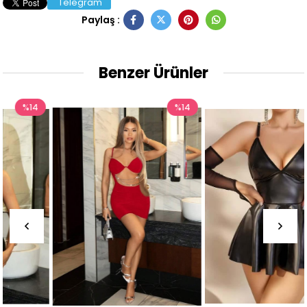
Telegram
Paylaş :
Benzer Ürünler
%14
%14