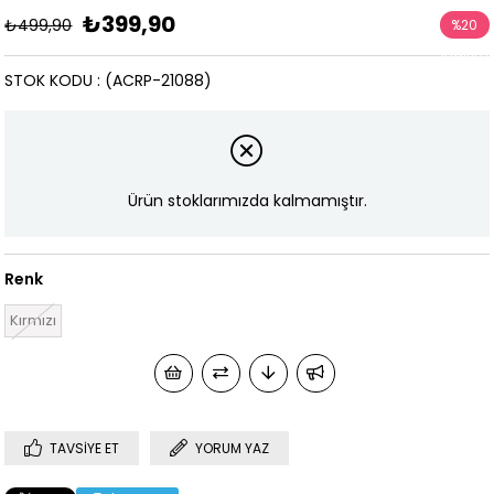
₺399,90
₺499,90
%
20
İndirim
STOK KODU
(ACRP-21088)
Ürün stoklarımızda kalmamıştır.
Renk
Kırmızı
TAVSIYE ET
YORUM YAZ