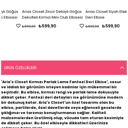
Arias Closet Zincir Detaylı Göğüs
Arias Closet Siyah Etekli Fantezi
Dekolteli Kırmızı Mini Club Elbisesi
Deri Elbise
₺599,90
₺599,90
₺699,90
₺699,90
ÜRÜN ÖZELLIKLERI
'Aria's Closet Kırmızı Parlak Lame Fantezi Deri Elbise', cesur
ve iddialı bir görünüm isteyen kadınlar için mükemmel bir
seçimdir. Bu elbise, kırmızı rengi ve parlak lame dokusuyla
dikkat çeker. Fantezi deri detayları ise görünümüne modern
bir dokunuş katar. Aria's Closet'un özel tasarımı olan bu
elbise, partilerde, özel davetlerde veya eğlenceli gecelerde
şıklığınızı ve tarzınızı konuşturmanızı sağlar. Kaliteli
malzemelerden üretilmiş olup, vücuda tam oturan kesimiyle
de dikkat çeker. Bu özel elbiseyle dikkatleri üzerinize