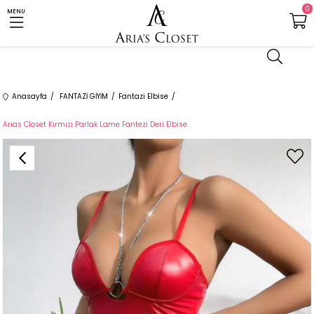
0
MENU
Anasayfa
FANTAZİ GİYİM
Fantazi Elbise
Arias Closet Kırmızı Parlak Lame Fantezi Deri Elbise