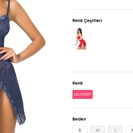
Renk Çeşitleri
Renk
LACİVERT
Beden
S
M
L