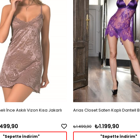
li İnce Askılı Vizon Kısa Jakarlı
Arias Closet Saten Kaplı Dantell 
499,90
₺1.199,90
₺1.499,90
"Sepette İndirim"
"Sepette İndirim"