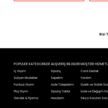
Bizi 
POPÜLER KATEGORİLER
ALIŞVERİŞ BİLGİLERİ
MÜŞTERİ HİZMETL
İç Giyim
Sipariş
Canlı Destek
Sütyen Modelleri
Sepetim
Yardım
Fantazi Giyim
İade Taleplerim
Üyelik ve Gizlilik S
Plaj Giyim
Sipariş Takibi
İade ve Değişim Ko
Gecelik & Pijama
Hesabım
Sıkça Sorulan Soru