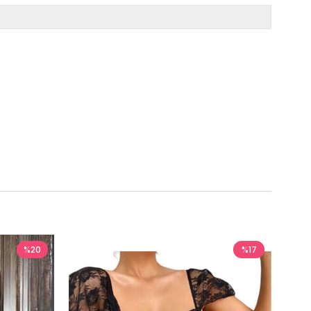
%20
%17