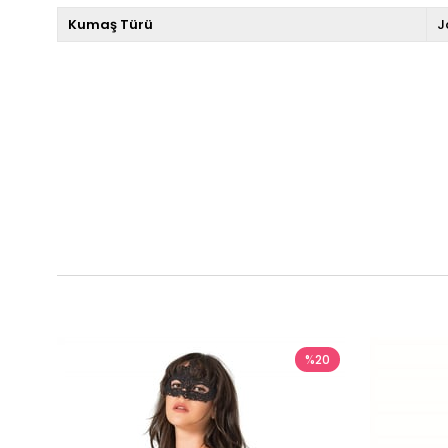
Kumaş Türü
J
%20