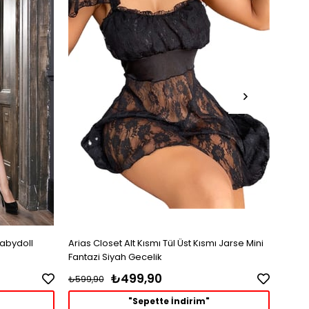
Babydoll
Arias Closet Alt Kısmı Tül Üst Kısmı Jarse Mini
Arias
Fantazi Siyah Gecelik
₺499,90
₺599,90
₺1.49
"Sepette İndirim"