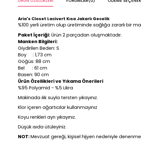
ÜRÜN ÖZELLIKLERI
YORUMLAR
(0)
ÖDEME SEÇENEK
Aria's Closet Lacivert Kısa Jakarlı Gecelik
%100 yerli üretim olup üretiminde sağlığa zararlı bir 
Paket İçeriği:
Ürün 2 parçadan oluşmaktadır.
Manken Bilgileri:
Giydirilen Beden: S
Boy : 1,73 cm
Göğüs: 88 cm
Bel : 61 cm
Basen: 90 cm
Ürün Özellikleri ve Yıkama Önerileri
%95 Polyamid - %5 Likra
Makinada ılık suyla tersten yıkayınız.
Klor içeren ağartıcılar kullanmayınız
Koyu renkleri ayrı yıkayınız.
Düşük ısıda ütüleyiniz.
NOT:
Mevzuat gereği, kişisel hijyen nedeniyle denenm