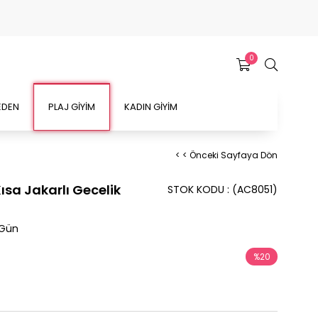
0
EDEN
PLAJ GİYİM
KADIN GİYİM
< < Önceki Sayfaya Dön
Kısa Jakarlı Gecelik
STOK KODU
(AC8051)
 Gün
%
20
İndirim