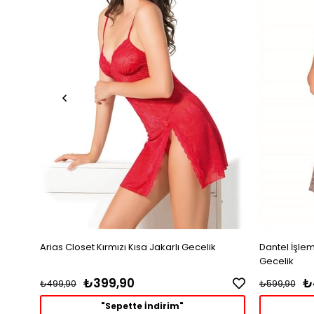
Arias Closet Kırmızı Kısa Jakarlı Gecelik
Dantel İşleme
Gecelik
₺399,90
₺
₺499,90
₺599,90
"Sepette İndirim"