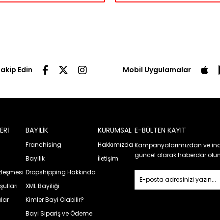
Takip Edin
Mobil Uygulamalar
ERİ
BAYİLİK
KURUMSAL
E-BÜLTEN KAYIT
Franchising
Hakkımızda
Kampanyalarımızdan ve ind
güncel olarak haberdar olun
Bayilik
İletişim
özleşmesi
Dropshipping Hakkında
şulları
XML Bayiliği
lar
Kimler Bayi Olabilir?
Bayi Sipariş ve Ödeme