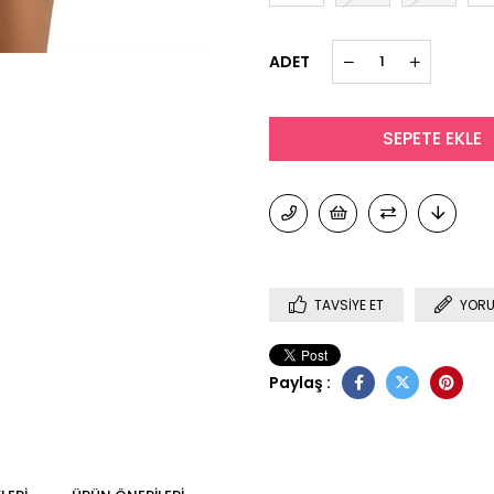
ADET
TAVSIYE ET
YORU
Paylaş :