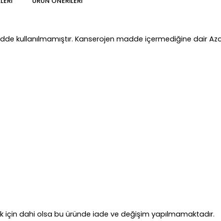
LERI
ÜRÜN ÖNERILERI
madde kullanılmamıştır. Kanserojen madde içermediğine dair Azo 
ek için dahi olsa bu üründe iade ve değişim yapılmamaktadır.