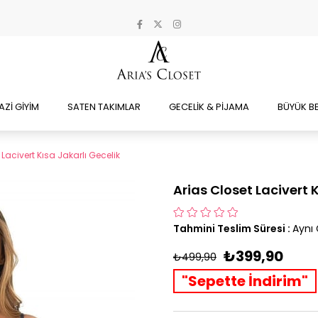
AZİ GİYİM
SATEN TAKIMLAR
GECELİK & PİJAMA
BÜYÜK B
 Lacivert Kısa Jakarlı Gecelik
Arias Closet Lacivert 
Tahmini Teslim Süresi
:
Aynı
₺399,90
₺499,90
"Sepette İndirim"