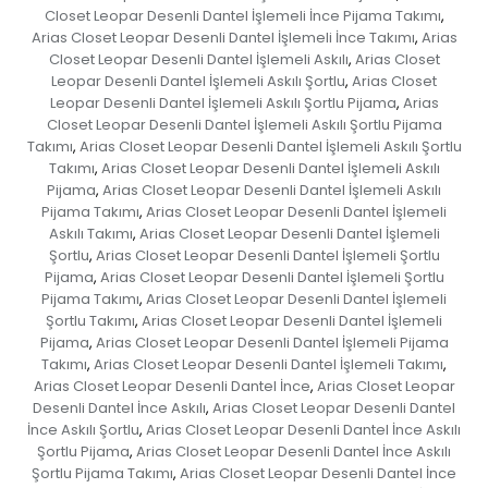
Closet Leopar Desenli Dantel İşlemeli İnce Pijama Takımı
,
Arias Closet Leopar Desenli Dantel İşlemeli İnce Takımı
Arias
,
Closet Leopar Desenli Dantel İşlemeli Askılı
Arias Closet
,
Leopar Desenli Dantel İşlemeli Askılı Şortlu
Arias Closet
,
Leopar Desenli Dantel İşlemeli Askılı Şortlu Pijama
Arias
,
Closet Leopar Desenli Dantel İşlemeli Askılı Şortlu Pijama
Takımı
Arias Closet Leopar Desenli Dantel İşlemeli Askılı Şortlu
,
Takımı
Arias Closet Leopar Desenli Dantel İşlemeli Askılı
,
Pijama
Arias Closet Leopar Desenli Dantel İşlemeli Askılı
,
Pijama Takımı
Arias Closet Leopar Desenli Dantel İşlemeli
,
Askılı Takımı
Arias Closet Leopar Desenli Dantel İşlemeli
,
Şortlu
Arias Closet Leopar Desenli Dantel İşlemeli Şortlu
,
Pijama
Arias Closet Leopar Desenli Dantel İşlemeli Şortlu
,
Pijama Takımı
Arias Closet Leopar Desenli Dantel İşlemeli
,
Şortlu Takımı
Arias Closet Leopar Desenli Dantel İşlemeli
,
Pijama
Arias Closet Leopar Desenli Dantel İşlemeli Pijama
,
Takımı
Arias Closet Leopar Desenli Dantel İşlemeli Takımı
,
,
Arias Closet Leopar Desenli Dantel İnce
Arias Closet Leopar
,
Desenli Dantel İnce Askılı
Arias Closet Leopar Desenli Dantel
,
İnce Askılı Şortlu
Arias Closet Leopar Desenli Dantel İnce Askılı
,
Şortlu Pijama
Arias Closet Leopar Desenli Dantel İnce Askılı
,
Şortlu Pijama Takımı
Arias Closet Leopar Desenli Dantel İnce
,