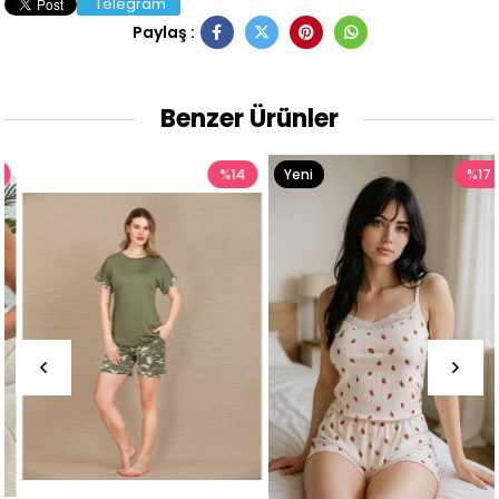
Telegram
Paylaş :
Benzer Ürünler
%14
Yeni
%17
Ürün