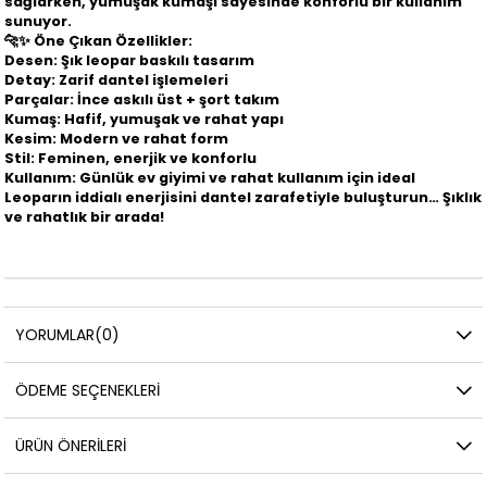
sağlarken, yumuşak kumaşı sayesinde konforlu bir kullanım
sunuyor.
🐆✨
Öne Çıkan Özellikler:
Desen: Şık leopar baskılı tasarım
Detay: Zarif dantel işlemeleri
Parçalar: İnce askılı üst + şort takım
Kumaş: Hafif, yumuşak ve rahat yapı
Kesim: Modern ve rahat form
Stil: Feminen, enerjik ve konforlu
Kullanım: Günlük ev giyimi ve rahat kullanım için ideal
Leoparın iddialı enerjisini dantel zarafetiyle buluşturun… Şıklık
ve rahatlık bir arada!
YORUMLAR
(0)
ÖDEME SEÇENEKLERI
ÜRÜN ÖNERILERI