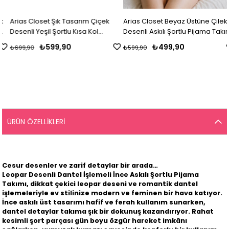
Arias Closet Şık Tasarım Çiçek
Arias Closet Beyaz Üstüne Çilek
Desenli Yeşil Şortlu Kısa Kol
Desenli Askılı Şortlu Pijama Takımı
Viskon Pijama Takımı
₺599,90
₺499,90
₺699,90
₺599,90
ÜRÜN ÖZELLIKLERI
Cesur desenler ve zarif detaylar bir arada…
Leopar Desenli Dantel İşlemeli İnce Askılı Şortlu Pijama
Takımı
, dikkat çekici leopar deseni ve romantik dantel
işlemeleriyle ev stilinize modern ve feminen bir hava katıyor.
İnce askılı üst tasarımı hafif ve ferah kullanım sunarken,
dantel detaylar takıma şık bir dokunuş kazandırıyor. Rahat
kesimli şort parçası gün boyu özgür hareket imkânı