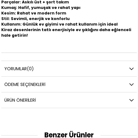
Parçalar: Askılı üst + şort takım
Kumaş: Hafif, yumuşak ve rahat yapı
Kesim: Rahat ve modern form
Stil: Sevimli, enerjik ve konforlu
Kullanım: Günlük ev giyimi ve rahat kullanım için ideal
Kiraz desenlerinin tatlı enerjisiyle ev şıklığını daha eğlenceli
hale getirin!
YORUMLAR
(0)
ÖDEME SEÇENEKLERI
ÜRÜN ÖNERILERI
Benzer Ürünler