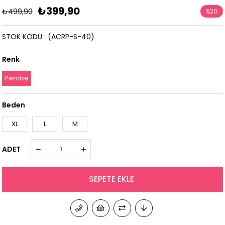
₺399,90
₺499,90
%
20
İndirim
STOK KODU
(ACRP-S-40)
Renk
Pembe
Beden
XL
L
M
ADET