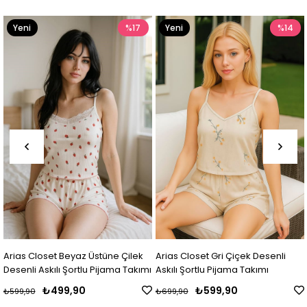
%17
Yeni
%14
Yeni
Ürün
Ürün
ilek
Arias Closet Gri Çiçek Desenli
Arias Closet Beyaz Üstüne A
 Takımı
Askılı Şortlu Pijama Takımı
Desenli Askılı Şortlu Pijama 
₺599,90
₺599,90
₺699,90
₺699,90