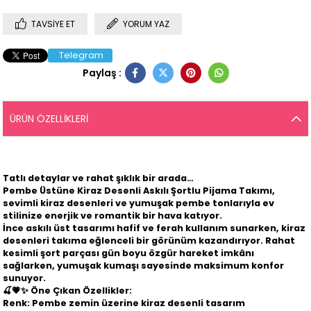
TAVSIYE ET
YORUM YAZ
Telegram
Paylaş :
ÜRÜN ÖZELLIKLERI
Tatlı detaylar ve rahat şıklık bir arada…
Pembe Üstüne Kiraz Desenli Askılı Şortlu Pijama Takımı
,
sevimli kiraz desenleri ve yumuşak pembe tonlarıyla ev
stilinize enerjik ve romantik bir hava katıyor.
İnce askılı üst tasarımı hafif ve ferah kullanım sunarken, kiraz
desenleri takıma eğlenceli bir görünüm kazandırıyor. Rahat
kesimli şort parçası gün boyu özgür hareket imkânı
sağlarken, yumuşak kumaşı sayesinde maksimum konfor
sunuyor.
🍒💗✨
Öne Çıkan Özellikler:
Renk: Pembe zemin üzerine kiraz desenli tasarım