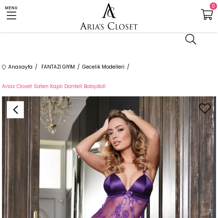
0
MENU
Anasayfa
FANTAZİ GİYİM
Gecelik Modelleri
Arias Closet Saten Kaplı Dantell Babydoll