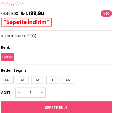
₺1.199,90
₺1.499,90
%
20
İndirim
"Sepette İndirim"
STOK KODU
(E5105)
Renk
Görsel
Beden Seçiniz
XXL
XL
M
L
XS
ADET