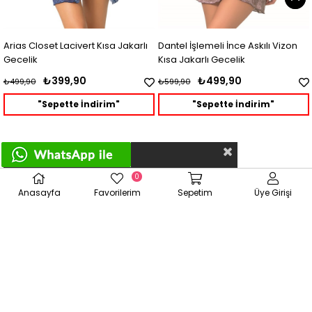
Arias Closet Lacivert Kısa Jakarlı
Dantel İşlemeli İnce Askılı Vizon
Gecelik
Kısa Jakarlı Gecelik
₺399,90
₺499,90
₺499,90
₺599,90
"Sepette İndirim"
"Sepette İndirim"
Çerez Kullanımı
0
Anasayfa
Favorilerim
Sepetim
Üye Girişi
POPÜLER KATEGORİLER