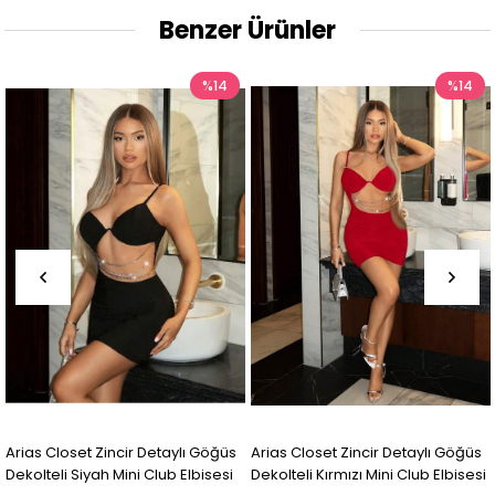
Benzer Ürünler
%14
%14
oset Zincir Detaylı Göğüs
Arias Closet Zincir Detaylı Göğüs
Arias Clo
 Siyah Mini Club Elbisesi
Dekolteli Kırmızı Mini Club Elbisesi
Fantezi E