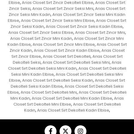
Elbise
Arias Closet Sırt Zincir Dekolteli Elbise
Arias Closet Sırt
,
,
Zincir Seksi
Arias Closet Sırt Zincir Seksi Mini
Arias Closet Sırt
,
,
Zincir Seksi Mini Kadın
Arias Closet Sırt Zincir Seksi Mini Kadın
,
Elbise
Arias Closet Sırt Zincir Seksi Mini Elbise
Arias Closet Sırt
,
,
Zincir Seksi Kadın
Arias Closet Sırt Zincir Seksi Kadın Elbise
,
,
Arias Closet Sırt Zincir Seksi Elbise
Arias Closet Sırt Zincir Mini
,
,
Arias Closet Sırt Zincir Mini Kadın
Arias Closet Sırt Zincir Mini
,
Kadın Elbise
Arias Closet Sırt Zincir Mini Elbise
Arias Closet Sırt
,
,
Zincir Kadın
Arias Closet Sırt Zincir Kadın Elbise
Arias Closet
,
,
Sırt Zincir Elbise
Arias Closet Sırt Dekolteli
Arias Closet Sırt
,
,
Dekolteli Seksi
Arias Closet Sırt Dekolteli Seksi Mini
Arias
,
,
Closet Sırt Dekolteli Seksi Mini Kadın
Arias Closet Sırt Dekolteli
,
Seksi Mini Kadın Elbise
Arias Closet Sırt Dekolteli Seksi Mini
,
Elbise
Arias Closet Sırt Dekolteli Seksi Kadın
Arias Closet Sırt
,
,
Dekolteli Seksi Kadın Elbise
Arias Closet Sırt Dekolteli Seksi
,
Elbise
Arias Closet Sırt Dekolteli Mini
Arias Closet Sırt Dekolteli
,
,
Mini Kadın
Arias Closet Sırt Dekolteli Mini Kadın Elbise
Arias
,
,
Closet Sırt Dekolteli Mini Elbise
Arias Closet Sırt Dekolteli
,
Kadın
Arias Closet Sırt Dekolteli Kadın Elbise
,
,