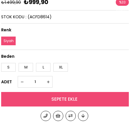
₺999,90
₺1.499,90
%
33
İndirim
STOK KODU
(ACFD8614)
Renk
Siyah
Beden
S
M
L
XL
ADET