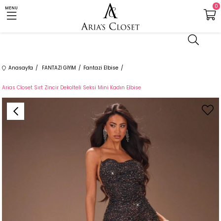
0
MENU
Anasayfa
FANTAZİ GİYİM
Fantazi Elbise
Arias Closet Sırt Zincir Dekolteli Seksi Mini Kadın Elbise