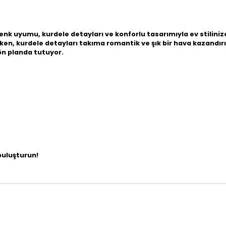
 renk uyumu, kurdele detayları ve konforlu tasarımıyla ev stilini
arken, kurdele detayları takıma romantik ve şık bir hava kazandı
n planda tutuyor.
buluşturun!