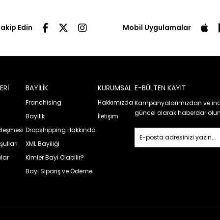
Takip Edin
Mobil Uygulamalar
ERİ
BAYİLİK
KURUMSAL
E-BÜLTEN KAYIT
Franchising
Hakkımızda
Kampanyalarımızdan ve ind
güncel olarak haberdar olun
Bayilik
İletişim
özleşmesi
Dropshipping Hakkında
şulları
XML Bayiliği
lar
Kimler Bayi Olabilir?
Bayi Sipariş ve Ödeme