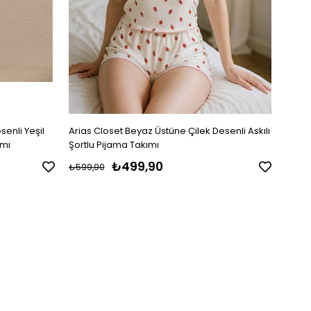
senli Yeşil
Arias Closet Beyaz Üstüne Çilek Desenli Askılı
Arias 
ımı
Şortlu Pijama Takımı
Pijam
₺499,90
₺599,90
₺699