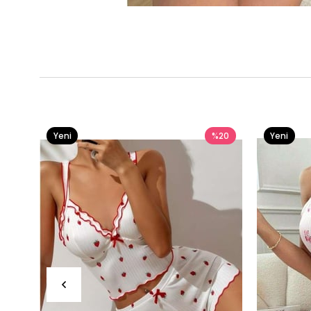
Yeni
%20
Yeni
Ürün
Ürün