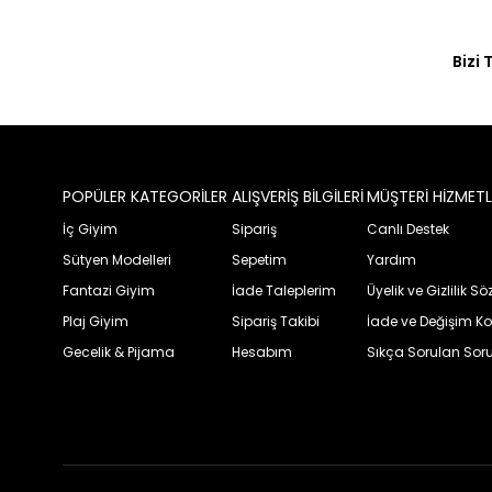
Bizi 
POPÜLER KATEGORİLER
ALIŞVERİŞ BİLGİLERİ
MÜŞTERİ HİZMETL
İç Giyim
Sipariş
Canlı Destek
Sütyen Modelleri
Sepetim
Yardım
Fantazi Giyim
İade Taleplerim
Üyelik ve Gizlilik S
Plaj Giyim
Sipariş Takibi
İade ve Değişim Ko
Gecelik & Pijama
Hesabım
Sıkça Sorulan Soru