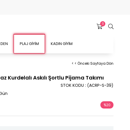
0
EDEN
PLAJ GİYİM
KADIN GİYİM
< < Önceki Sayfaya Dön
az Kurdelalı Askılı Şortlu Pijama Takımı
STOK KODU
(ACRP-S-39)
 Gün
%
20
İndirim