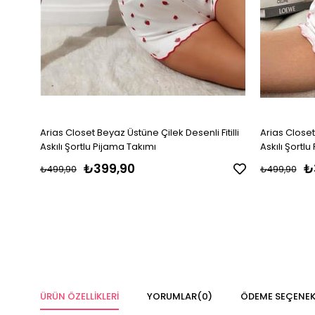
Arias Closet Beyaz Üstüne Çilek Desenli Fitilli
Arias Closet
Askılı Şortlu Pijama Takımı
Askılı Şortl
₺399,90
₺
₺499,90
₺499,90
ÜRÜN ÖZELLIKLERI
YORUMLAR
(0)
ÖDEME SEÇENEK