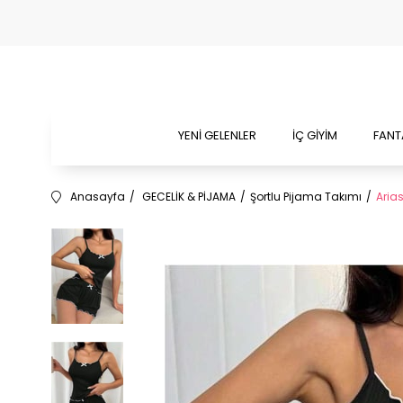
YENİ GELENLER
İÇ GİYİM
FANT
Anasayfa
GECELİK & PİJAMA
Şortlu Pijama Takımı
Arias