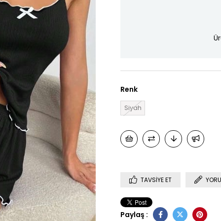
Ür
Renk
Siyah
TAVSIYE ET
YORU
Paylaş :