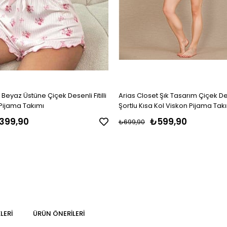
 Beyaz Üstüne Çiçek Desenli Fitilli
Arias Closet Şık Tasarım Çiçek De
u Pijama Takımı
Şortlu Kısa Kol Viskon Pijama Tak
399,90
₺599,90
₺699,90
LERI
ÜRÜN ÖNERILERI