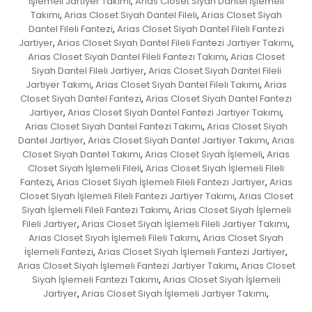
İşlemeli Jartiyer Takımı
Arias Closet Siyah Dantel İşlemeli
,
Takımı
Arias Closet Siyah Dantel Fileli
Arias Closet Siyah
,
,
Dantel Fileli Fantezi
Arias Closet Siyah Dantel Fileli Fantezi
,
Jartiyer
Arias Closet Siyah Dantel Fileli Fantezi Jartiyer Takımı
,
,
Arias Closet Siyah Dantel Fileli Fantezi Takımı
Arias Closet
,
Siyah Dantel Fileli Jartiyer
Arias Closet Siyah Dantel Fileli
,
Jartiyer Takımı
Arias Closet Siyah Dantel Fileli Takımı
Arias
,
,
Closet Siyah Dantel Fantezi
Arias Closet Siyah Dantel Fantezi
,
Jartiyer
Arias Closet Siyah Dantel Fantezi Jartiyer Takımı
,
,
Arias Closet Siyah Dantel Fantezi Takımı
Arias Closet Siyah
,
Dantel Jartiyer
Arias Closet Siyah Dantel Jartiyer Takımı
Arias
,
,
Closet Siyah Dantel Takımı
Arias Closet Siyah İşlemeli
Arias
,
,
Closet Siyah İşlemeli Fileli
Arias Closet Siyah İşlemeli Fileli
,
Fantezi
Arias Closet Siyah İşlemeli Fileli Fantezi Jartiyer
Arias
,
,
Closet Siyah İşlemeli Fileli Fantezi Jartiyer Takımı
Arias Closet
,
Siyah İşlemeli Fileli Fantezi Takımı
Arias Closet Siyah İşlemeli
,
Fileli Jartiyer
Arias Closet Siyah İşlemeli Fileli Jartiyer Takımı
,
,
Arias Closet Siyah İşlemeli Fileli Takımı
Arias Closet Siyah
,
İşlemeli Fantezi
Arias Closet Siyah İşlemeli Fantezi Jartiyer
,
,
Arias Closet Siyah İşlemeli Fantezi Jartiyer Takımı
Arias Closet
,
Siyah İşlemeli Fantezi Takımı
Arias Closet Siyah İşlemeli
,
Jartiyer
Arias Closet Siyah İşlemeli Jartiyer Takımı
,
,