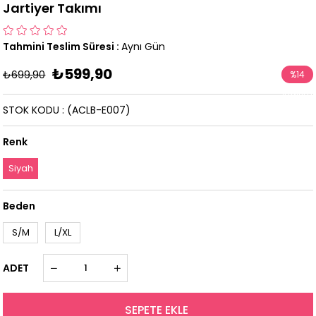
Jartiyer Takımı
Tahmini Teslim Süresi
:
Aynı Gün
₺599,90
₺699,90
%
14
İndirim
STOK KODU
(ACLB-E007)
Renk
Siyah
Beden
S/M
L/XL
ADET