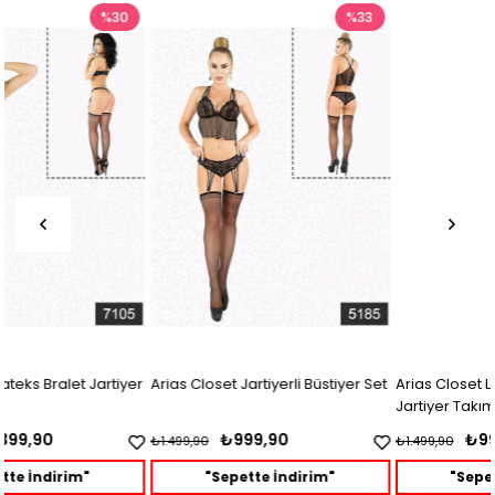
%33
%33
Arias Closet Jartiyerli Büstiyer Set
Arias Closet Lamine Dantel
Jartiyer Takım
₺999,90
₺999,90
₺1.499,90
₺1.499,90
"Sepette İndirim"
"Sepette İndirim"