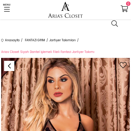
0
MENU
Anasayfa
FANTAZİ GİYİM
Jartiyer Takımları
Arias Closet Siyah Dantel İşlemeli Fileli Fantezi Jartiyer Takımı