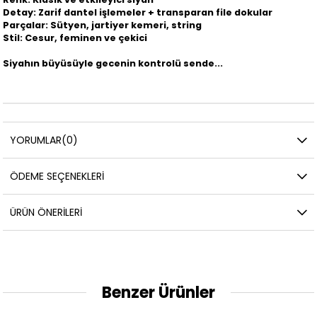
Detay: Zarif dantel işlemeler + transparan file dokular
Parçalar: Sütyen, jartiyer kemeri, string
Stil: Cesur, feminen ve çekici
Siyahın büyüsüyle gecenin kontrolü sende...
YORUMLAR
(0)
ÖDEME SEÇENEKLERI
ÜRÜN ÖNERILERI
Benzer Ürünler