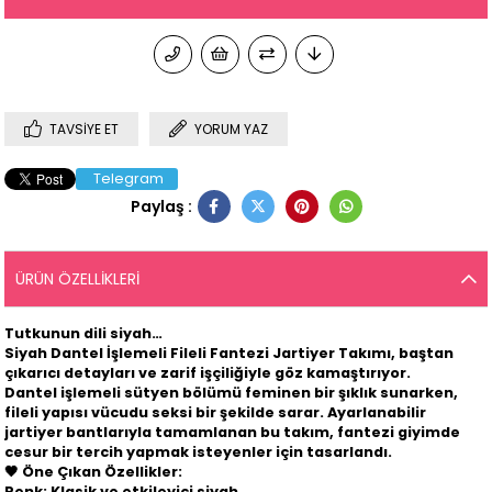
TAVSIYE ET
YORUM YAZ
Telegram
Paylaş :
ÜRÜN ÖZELLIKLERI
Tutkunun dili siyah…
Siyah Dantel İşlemeli Fileli Fantezi Jartiyer Takımı
, baştan
çıkarıcı detayları ve zarif işçiliğiyle göz kamaştırıyor.
Dantel işlemeli sütyen bölümü feminen bir şıklık sunarken,
fileli yapısı vücudu seksi bir şekilde sarar. Ayarlanabilir
jartiyer bantlarıyla tamamlanan bu takım, fantezi giyimde
cesur bir tercih yapmak isteyenler için tasarlandı.
🖤
Öne Çıkan Özellikler:
Renk: Klasik ve etkileyici siyah