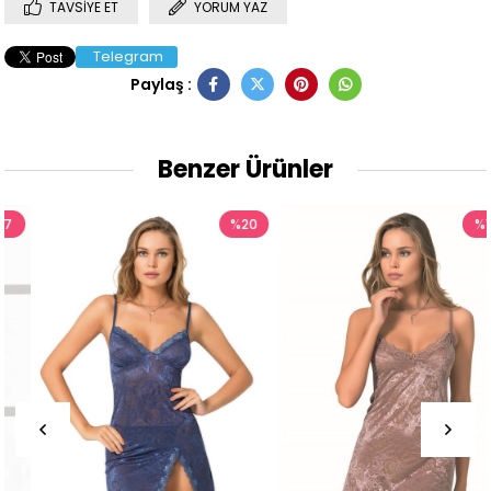
TAVSIYE ET
YORUM YAZ
Telegram
Paylaş :
Benzer Ürünler
%20
%17