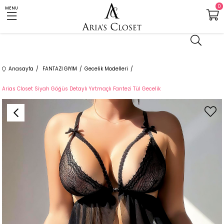
0
MENU
Anasayfa
FANTAZİ GİYİM
Gecelik Modelleri
Arias Closet Siyah Göğüs Detaylı Yırtmaçlı Fantezi Tül Gecelik