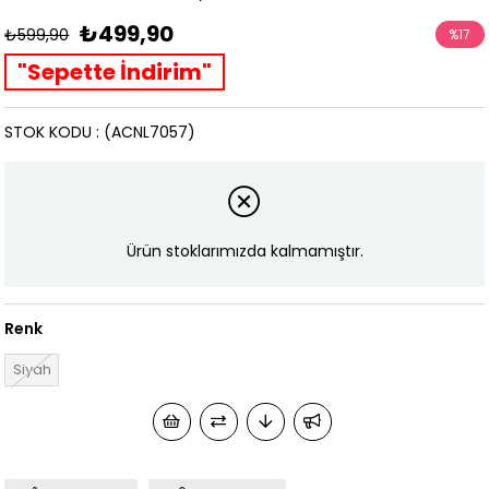
₺499,90
₺599,90
%
17
İndirim
"Sepette İndirim"
STOK KODU
(ACNL7057)
Ürün stoklarımızda kalmamıştır.
Renk
Siyah