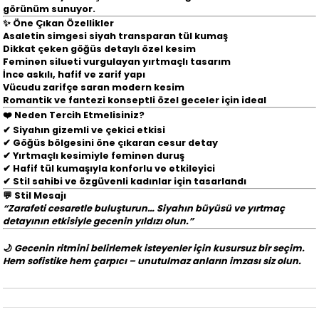
görünüm sunuyor.
✨
Öne Çıkan Özellikler
Asaletin simgesi
siyah transparan tül kumaş
Dikkat çeken
göğüs detaylı özel kesim
Feminen silueti vurgulayan
yırtmaçlı tasarım
İnce askılı, hafif ve zarif yapı
Vücudu zarifçe saran modern kesim
Romantik ve fantezi konseptli özel geceler için ideal
❤️
Neden Tercih Etmelisiniz?
✔ Siyahın gizemli ve çekici etkisi
✔ Göğüs bölgesini öne çıkaran cesur detay
✔ Yırtmaçlı kesimiyle feminen duruş
✔ Hafif tül kumaşıyla konforlu ve etkileyici
✔ Stil sahibi ve özgüvenli kadınlar için tasarlandı
💬
Stil Mesajı
“Zarafeti cesaretle buluşturun… Siyahın büyüsü ve yırtmaç
detayının etkisiyle gecenin yıldızı olun.”
🌙
Gecenin ritmini belirlemek isteyenler için kusursuz bir seçim.
Hem sofistike hem çarpıcı – unutulmaz anların imzası siz olun.