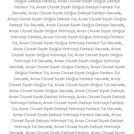
Göğüs Detaylı Fantezi
Arias Closet Siyah Göğüs Detaylı
,
Fantezi Tül
Arias Closet Siyah Göğüs Detaylı Fantezi Tül
,
Gecelik
Arias Closet Siyah Göğüs Detaylı Fantezi Gecelik
,
,
Arias Closet Siyah Göğüs Detaylı Tül
Arias Closet Siyah Göğüs
,
Detaylı Tül Gecelik
Arias Closet Siyah Göğüs Detaylı Gecelik
,
,
Arias Closet Siyah Göğüs Yırtmaçlı
Arias Closet Siyah Göğüs
,
Yırtmaçlı Fantezi
Arias Closet Siyah Göğüs Yırtmaçlı Fantezi
,
Tül
Arias Closet Siyah Göğüs Yırtmaçlı Fantezi Tül Gecelik
,
,
Arias Closet Siyah Göğüs Yırtmaçlı Fantezi Gecelik
Arias
,
Closet Siyah Göğüs Yırtmaçlı Tül
Arias Closet Siyah Göğüs
,
Yırtmaçlı Tül Gecelik
Arias Closet Siyah Göğüs Yırtmaçlı
,
Gecelik
Arias Closet Siyah Göğüs Fantezi
Arias Closet Siyah
,
,
Göğüs Fantezi Tül
Arias Closet Siyah Göğüs Fantezi Tül
,
Gecelik
Arias Closet Siyah Göğüs Fantezi Gecelik
Arias
,
,
Closet Siyah Göğüs Tül
Arias Closet Siyah Göğüs Tül Gecelik
,
,
Arias Closet Siyah Göğüs Gecelik
Arias Closet Siyah Detaylı
,
,
Arias Closet Siyah Detaylı Yırtmaçlı
Arias Closet Siyah Detaylı
,
Yırtmaçlı Fantezi
Arias Closet Siyah Detaylı Yırtmaçlı Fantezi
,
Tül
Arias Closet Siyah Detaylı Yırtmaçlı Fantezi Tül Gecelik
,
,
Arias Closet Siyah Detaylı Yırtmaçlı Fantezi Gecelik
Arias
,
Closet Siyah Detaylı Yırtmaçlı Tül
Arias Closet Siyah Detaylı
,
Yırtmaçlı Tül Gecelik
Arias Closet Siyah Detaylı Yırtmaçlı
,
Gecelik
Arias Closet Siyah Detaylı Fantezi
Arias Closet Siyah
,
,