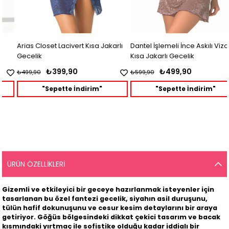
Arias Closet Lacivert Kısa Jakarlı
Dantel İşlemeli İnce Askılı Vizon
Gecelik
Kısa Jakarlı Gecelik
₺399,90
₺499,90
₺499,90
₺599,90
"Sepette İndirim"
"Sepette İndirim"
ÜRÜN ÖZELLIKLERI
Gizemli ve etkileyici bir geceye hazırlanmak isteyenler için
tasarlanan bu özel fantezi gecelik,
siyahın asil duruşunu
,
tülün hafif dokunuşunu
ve
cesur kesim detaylarını
bir araya
getiriyor. Göğüs bölgesindeki dikkat çekici tasarım ve bacak
kısmındaki yırtmaç ile sofistike olduğu kadar iddialı bir