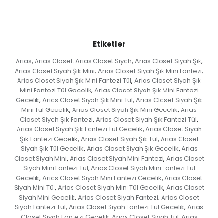
Etiketler
Arias
Arias Closet
Arias Closet Siyah
Arias Closet Siyah Şık
,
,
,
,
Arias Closet Siyah Şık Mini
Arias Closet Siyah Şık Mini Fantezi
,
,
Arias Closet Siyah Şık Mini Fantezi Tül
Arias Closet Siyah Şık
,
Mini Fantezi Tül Gecelik
Arias Closet Siyah Şık Mini Fantezi
,
Gecelik
Arias Closet Siyah Şık Mini Tül
Arias Closet Siyah Şık
,
,
Mini Tül Gecelik
Arias Closet Siyah Şık Mini Gecelik
Arias
,
,
Closet Siyah Şık Fantezi
Arias Closet Siyah Şık Fantezi Tül
,
,
Arias Closet Siyah Şık Fantezi Tül Gecelik
Arias Closet Siyah
,
Şık Fantezi Gecelik
Arias Closet Siyah Şık Tül
Arias Closet
,
,
Siyah Şık Tül Gecelik
Arias Closet Siyah Şık Gecelik
Arias
,
,
Closet Siyah Mini
Arias Closet Siyah Mini Fantezi
Arias Closet
,
,
Siyah Mini Fantezi Tül
Arias Closet Siyah Mini Fantezi Tül
,
Gecelik
Arias Closet Siyah Mini Fantezi Gecelik
Arias Closet
,
,
Siyah Mini Tül
Arias Closet Siyah Mini Tül Gecelik
Arias Closet
,
,
Siyah Mini Gecelik
Arias Closet Siyah Fantezi
Arias Closet
,
,
Siyah Fantezi Tül
Arias Closet Siyah Fantezi Tül Gecelik
Arias
,
,
Closet Siyah Fantezi Gecelik
Arias Closet Siyah Tül
Arias
,
,