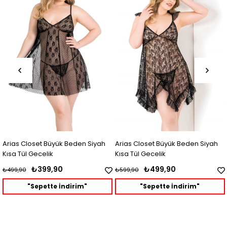
t Büyük Beden Siyah
Arias Closet Büyük Beden Siyah
Gül Kurusu K
elik
Kısa Tül Gecelik
99,90
₺499,90
₺5
₺599,90
₺699,90
pette İndirim"
"Sepette İndirim"
"Sep