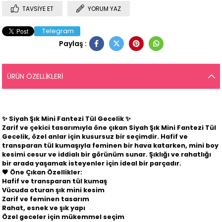
TAVSIYE ET
YORUM YAZ
Telegram
Paylaş :
ÜRÜN ÖZELLIKLERI
✨
Siyah Şık Mini Fantezi Tül Gecelik
✨
Zarif ve çekici tasarımıyla öne çıkan
Siyah Şık Mini Fantezi Tül
Gecelik
, özel anlar için kusursuz bir seçimdir. Hafif ve
transparan tül kumaşıyla feminen bir hava katarken, mini boy
kesimi cesur ve iddialı bir görünüm sunar. Şıklığı ve rahatlığı
bir arada yaşamak isteyenler için ideal bir parçadır.
🖤
Öne Çıkan Özellikler:
Hafif ve transparan tül kumaş
Vücuda oturan şık mini kesim
Zarif ve feminen tasarım
Rahat, esnek ve şık yapı
Özel geceler için mükemmel seçim