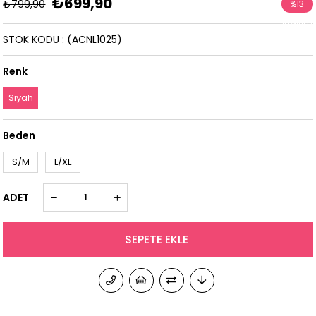
₺699,90
₺799,90
%
13
İndirim
STOK KODU
(ACNL1025)
Renk
Siyah
Beden
S/M
L/XL
ADET