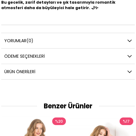
Bu gecelik, zarif detayları ve şık tasarımıyla romantik
atmosferi daha da büyüleyici hale getirir. 🌙✨
YORUMLAR
(0)
ÖDEME SEÇENEKLERI
ÜRÜN ÖNERILERI
Benzer Ürünler
%20
%17