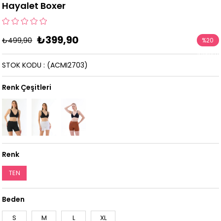
Hayalet Boxer
₺399,90
₺499,90
%
20
İndirim
STOK KODU
(ACMI2703)
Renk Çeşitleri
Renk
TEN
Beden
S
M
L
XL