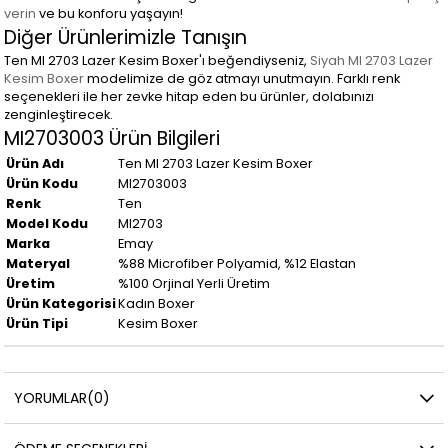
verin
ve bu konforu yaşayın!
Diğer Ürünlerimizle Tanışın
Ten MI 2703 Lazer Kesim Boxer'ı beğendiyseniz,
Siyah MI 2703 Lazer
Kesim Boxer
modelimize de göz atmayı unutmayın. Farklı renk
seçenekleri ile her zevke hitap eden bu ürünler, dolabınızı
zenginleştirecek.
MI2703003 Ürün Bilgileri
Ürün Adı
Ten MI 2703 Lazer Kesim Boxer
Ürün Kodu
MI2703003
Renk
Ten
Model Kodu
MI2703
Marka
Emay
Materyal
%88 Microfiber Polyamid, %12 Elastan
Üretim
%100 Orjinal Yerli Üretim
Ürün Kategorisi
Kadın Boxer
Ürün Tipi
Kesim Boxer
YORUMLAR
(0)