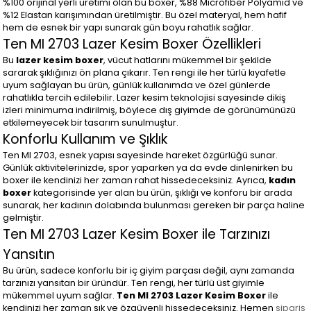
%100 orijinal yerli üretimi olan bu boxer, %88 Microfiber Polyamid ve
%12 Elastan karışımından üretilmiştir. Bu özel materyal, hem hafif
hem de esnek bir yapı sunarak gün boyu rahatlık sağlar.
Ten MI 2703 Lazer Kesim Boxer Özellikleri
Bu
lazer kesim boxer
, vücut hatlarını mükemmel bir şekilde
sararak şıklığınızı ön plana çıkarır. Ten rengi ile her türlü kıyafetle
uyum sağlayan bu ürün, günlük kullanımda ve özel günlerde
rahatlıkla tercih edilebilir. Lazer kesim teknolojisi sayesinde dikiş
izleri minimuma indirilmiş, böylece dış giyimde de görünümünüzü
etkilemeyecek bir tasarım sunulmuştur.
Konforlu Kullanım ve Şıklık
Ten MI 2703, esnek yapısı sayesinde hareket özgürlüğü sunar.
Günlük aktivitelerinizde, spor yaparken ya da evde dinlenirken bu
boxer ile kendinizi her zaman rahat hissedeceksiniz. Ayrıca,
kadın
boxer
kategorisinde yer alan bu ürün, şıklığı ve konforu bir arada
sunarak, her kadının dolabında bulunması gereken bir parça haline
gelmiştir.
Ten MI 2703 Lazer Kesim Boxer ile Tarzınızı
Yansıtın
Bu ürün, sadece konforlu bir iç giyim parçası değil, aynı zamanda
tarzınızı yansıtan bir üründür. Ten rengi, her türlü üst giyimle
mükemmel uyum sağlar.
Ten MI 2703 Lazer Kesim Boxer
ile
kendinizi her zaman şık ve özgüvenli hissedeceksiniz. Hemen
sipariş