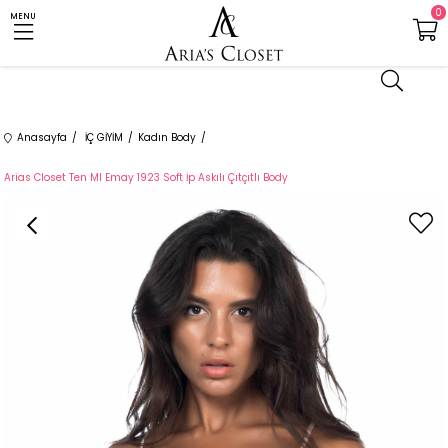
0
MENU
Anasayfa
İÇ GİYİM
Kadın Body
Arias Closet Ten MI Emay 1923 Soft İp Askılı Çıtçıtlı Body