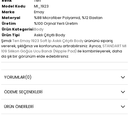
Renk
Ten
Model Kodu
MI_1923
Marka
Emay
Materyal
%88 Microfiber Polyamid, %12 Elastan
Üretim
%100 Orjinal Yerli Üretim
Ürün Kategorisi
Body
Ürün Tipi
Askılı Çıtçıtlı Body
Şimdi
Ten Emay 1923 Soft İp Askılı Çıtçıtlı Body
ürününü sipariş
vererek, şıklığınızı ve konforunuzu artırabilirsiniz. Ayrıca,
STANDART MI
109 Silikon Göğüs Ucu Bandı (Nipple Pad)
ile kombinleyerek, daha
da şık bir görünüm elde edebilirsiniz.
YORUMLAR
(0)
ÖDEME SEÇENEKLERI
ÜRÜN ÖNERILERI