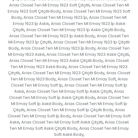
Arias Closet Ten MI Emay 1923 Soft Çıtçıtlı
Arias Closet Ten MI
,
Emay 1923 Soft Çıtçıtlı Body
Arias Closet Ten MI Emay 1923 Soft
,
Body
Arias Closet Ten MI Emay 1923 İp
Arias Closet Ten MI
,
,
Emay 1923 İp Askılı
Arias Closet Ten MI Emay 1923 İp Askılı
,
Çıtçıtlı
Arias Closet Ten MI Emay 1923 İp Askılı Çıtçıtlı Body
,
,
Arias Closet Ten MI Emay 1923 İp Askılı Body
Arias Closet Ten
,
MI Emay 1923 İp Çıtçıtlı
Arias Closet Ten MI Emay 1923 İp Çıtçıtlı
,
Body
Arias Closet Ten MI Emay 1923 İp Body
Arias Closet Ten
,
,
MI Emay 1923 Askılı
Arias Closet Ten MI Emay 1923 Askılı Çıtçıtlı
,
,
Arias Closet Ten MI Emay 1923 Askılı Çıtçıtlı Body
Arias Closet
,
Ten MI Emay 1923 Askılı Body
Arias Closet Ten MI Emay 1923
,
Çıtçıtlı
Arias Closet Ten MI Emay 1923 Çıtçıtlı Body
Arias Closet
,
,
Ten MI Emay 1923 Body
Arias Closet Ten MI Emay Soft
Arias
,
,
Closet Ten MI Emay Soft İp
Arias Closet Ten MI Emay Soft İp
,
Askılı
Arias Closet Ten MI Emay Soft İp Askılı Çıtçıtlı
Arias
,
,
Closet Ten MI Emay Soft İp Askılı Çıtçıtlı Body
Arias Closet Ten
,
MI Emay Soft İp Askılı Body
Arias Closet Ten MI Emay Soft İp
,
Çıtçıtlı
Arias Closet Ten MI Emay Soft İp Çıtçıtlı Body
Arias
,
,
Closet Ten MI Emay Soft İp Body
Arias Closet Ten MI Emay Soft
,
Askılı
Arias Closet Ten MI Emay Soft Askılı Çıtçıtlı
Arias Closet
,
,
Ten MI Emay Soft Askılı Çıtçıtlı Body
Arias Closet Ten MI Emay
,
Soft Askılı Body
,