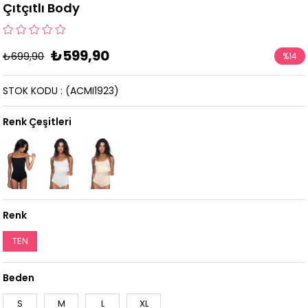
Çıtçıtlı Body
₺599,90
₺699,90
%
14
İndirim
STOK KODU
(ACMI1923)
Renk Çeşitleri
Renk
TEN
Beden
S
M
L
XL