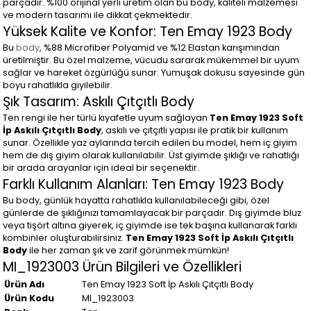
parçadır. %100 orijinal yerli üretim olan bu body, kaliteli malzemesi
ve modern tasarımı ile dikkat çekmektedir.
Yüksek Kalite ve Konfor: Ten Emay 1923 Body
Bu
body
, %88 Microfiber Polyamid ve %12 Elastan karışımından
üretilmiştir. Bu özel malzeme, vücudu sararak mükemmel bir uyum
sağlar ve hareket özgürlüğü sunar. Yumuşak dokusu sayesinde gün
boyu rahatlıkla giyilebilir.
Şık Tasarım: Askılı Çıtçıtlı Body
Ten rengi ile her türlü kıyafetle uyum sağlayan
Ten Emay 1923 Soft
İp Askılı Çıtçıtlı Body
, askılı ve çıtçıtlı yapısı ile pratik bir kullanım
sunar. Özellikle yaz aylarında tercih edilen bu model, hem iç giyim
hem de dış giyim olarak kullanılabilir. Üst giyimde şıklığı ve rahatlığı
bir arada arayanlar için ideal bir seçenektir.
Farklı Kullanım Alanları: Ten Emay 1923 Body
Bu body, günlük hayatta rahatlıkla kullanılabileceği gibi, özel
günlerde de şıklığınızı tamamlayacak bir parçadır. Dış giyimde bluz
veya tişört altına giyerek, iç giyimde ise tek başına kullanarak farklı
kombinler oluşturabilirsiniz.
Ten Emay 1923 Soft İp Askılı Çıtçıtlı
Body
ile her zaman şık ve zarif görünmek mümkün!
MI_1923003 Ürün Bilgileri ve Özellikleri
Ürün Adı
Ten Emay 1923 Soft İp Askılı Çıtçıtlı Body
Ürün Kodu
MI_1923003