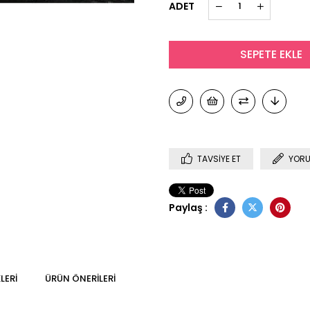
ADET
TAVSIYE ET
YORU
Paylaş :
LERI
ÜRÜN ÖNERILERI