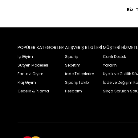
Bizi 
POPÜLER KATEGORİLER
ALIŞVERİŞ BİLGİLERİ
MÜŞTERİ HİZMETL
İç Giyim
Sipariş
Canlı Destek
Sütyen Modelleri
Sepetim
Yardım
Fantazi Giyim
İade Taleplerim
Üyelik ve Gizlilik S
Plaj Giyim
Sipariş Takibi
İade ve Değişim Ko
Gecelik & Pijama
Hesabım
Sıkça Sorulan Soru