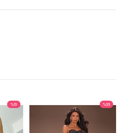
%13
%33