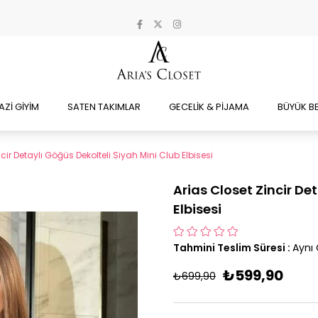
AZİ GİYİM
SATEN TAKIMLAR
GECELİK & PİJAMA
BÜYÜK B
cir Detaylı Göğüs Dekolteli Siyah Mini Club Elbisesi
Arias Closet Zincir De
Elbisesi
Tahmini Teslim Süresi
:
Aynı
₺599,90
₺699,90