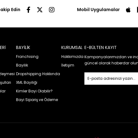
Takip Edin
Mobil Uygulamalar
ERİ
BAYİLİK
KURUMSAL
E-BÜLTEN KAYIT
Franchising
Hakkımızda
Kampanyalarımızdan ve ind
güncel olarak haberdar olun
Bayilik
İletişim
özleşmesi
Dropshipping Hakkında
şulları
XML Bayiliği
lar
Kimler Bayi Olabilir?
Bayi Sipariş ve Ödeme