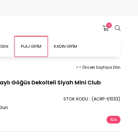
0
EDEN
PLAJ GİYİM
KADIN GİYİM
< < Önceki Sayfaya Dön
taylı Göğüs Dekolteli Siyah Mini Club
STOK KODU
(ACRP-E1033)
 Gün
%
14
İndirim