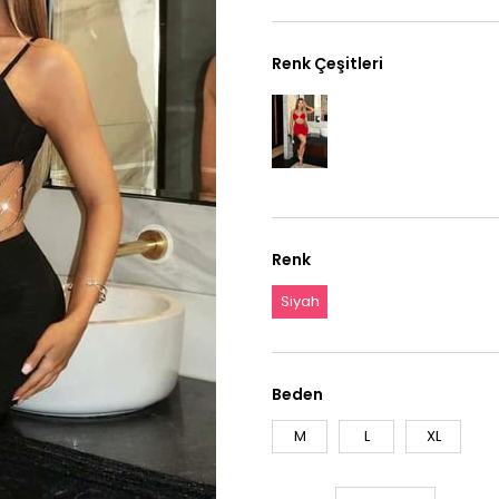
Renk Çeşitleri
Renk
Siyah
Beden
M
L
XL