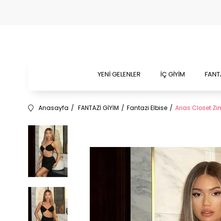
YENİ GELENLER
İÇ GİYİM
FANT
Anasayfa
FANTAZİ GİYİM
Fantazi Elbise
Arias Closet Zin