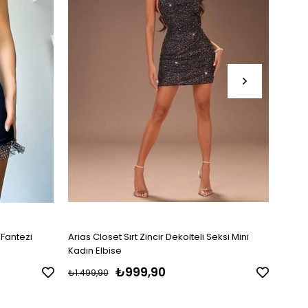
 Fantezi
Arias Closet Sırt Zincir Dekolteli Seksi Mini
Arias
Kadın Elbise
₺999,90
₺1.499,90
₺699