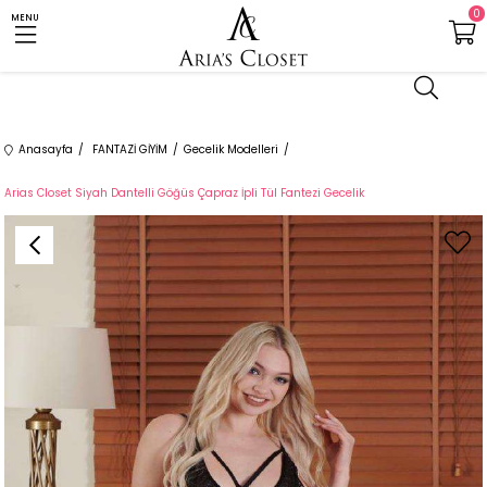
0
MENU
Anasayfa
FANTAZİ GİYİM
Gecelik Modelleri
Arias Closet Siyah Dantelli Göğüs Çapraz İpli Tül Fantezi Gecelik