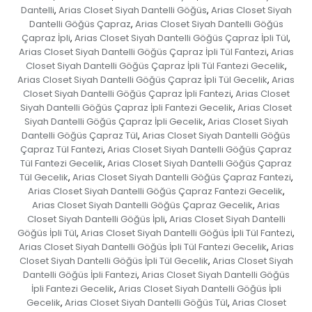
Dantelli
Arias Closet Siyah Dantelli Göğüs
Arias Closet Siyah
,
,
Dantelli Göğüs Çapraz
Arias Closet Siyah Dantelli Göğüs
,
Çapraz İpli
Arias Closet Siyah Dantelli Göğüs Çapraz İpli Tül
,
,
Arias Closet Siyah Dantelli Göğüs Çapraz İpli Tül Fantezi
Arias
,
Closet Siyah Dantelli Göğüs Çapraz İpli Tül Fantezi Gecelik
,
Arias Closet Siyah Dantelli Göğüs Çapraz İpli Tül Gecelik
Arias
,
Closet Siyah Dantelli Göğüs Çapraz İpli Fantezi
Arias Closet
,
Siyah Dantelli Göğüs Çapraz İpli Fantezi Gecelik
Arias Closet
,
Siyah Dantelli Göğüs Çapraz İpli Gecelik
Arias Closet Siyah
,
Dantelli Göğüs Çapraz Tül
Arias Closet Siyah Dantelli Göğüs
,
Çapraz Tül Fantezi
Arias Closet Siyah Dantelli Göğüs Çapraz
,
Tül Fantezi Gecelik
Arias Closet Siyah Dantelli Göğüs Çapraz
,
Tül Gecelik
Arias Closet Siyah Dantelli Göğüs Çapraz Fantezi
,
,
Arias Closet Siyah Dantelli Göğüs Çapraz Fantezi Gecelik
,
Arias Closet Siyah Dantelli Göğüs Çapraz Gecelik
Arias
,
Closet Siyah Dantelli Göğüs İpli
Arias Closet Siyah Dantelli
,
Göğüs İpli Tül
Arias Closet Siyah Dantelli Göğüs İpli Tül Fantezi
,
,
Arias Closet Siyah Dantelli Göğüs İpli Tül Fantezi Gecelik
Arias
,
Closet Siyah Dantelli Göğüs İpli Tül Gecelik
Arias Closet Siyah
,
Dantelli Göğüs İpli Fantezi
Arias Closet Siyah Dantelli Göğüs
,
İpli Fantezi Gecelik
Arias Closet Siyah Dantelli Göğüs İpli
,
Gecelik
Arias Closet Siyah Dantelli Göğüs Tül
Arias Closet
,
,