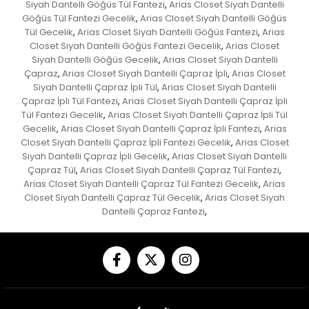
Siyah Dantelli Göğüs Tül Fantezi
Arias Closet Siyah Dantelli
,
Göğüs Tül Fantezi Gecelik
Arias Closet Siyah Dantelli Göğüs
,
Tül Gecelik
Arias Closet Siyah Dantelli Göğüs Fantezi
Arias
,
,
Closet Siyah Dantelli Göğüs Fantezi Gecelik
Arias Closet
,
Siyah Dantelli Göğüs Gecelik
Arias Closet Siyah Dantelli
,
Çapraz
Arias Closet Siyah Dantelli Çapraz İpli
Arias Closet
,
,
Siyah Dantelli Çapraz İpli Tül
Arias Closet Siyah Dantelli
,
Çapraz İpli Tül Fantezi
Arias Closet Siyah Dantelli Çapraz İpli
,
Tül Fantezi Gecelik
Arias Closet Siyah Dantelli Çapraz İpli Tül
,
Gecelik
Arias Closet Siyah Dantelli Çapraz İpli Fantezi
Arias
,
,
Closet Siyah Dantelli Çapraz İpli Fantezi Gecelik
Arias Closet
,
Siyah Dantelli Çapraz İpli Gecelik
Arias Closet Siyah Dantelli
,
Çapraz Tül
Arias Closet Siyah Dantelli Çapraz Tül Fantezi
,
,
Arias Closet Siyah Dantelli Çapraz Tül Fantezi Gecelik
Arias
,
Closet Siyah Dantelli Çapraz Tül Gecelik
Arias Closet Siyah
,
Dantelli Çapraz Fantezi
,