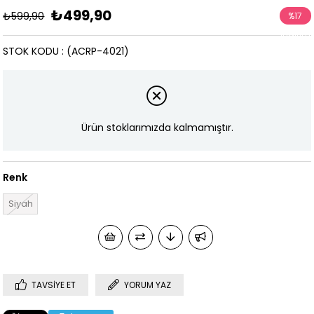
₺499,90
₺599,90
%
17
İndirim
STOK KODU
(ACRP-4021)
Ürün stoklarımızda kalmamıştır.
Renk
Siyah
TAVSIYE ET
YORUM YAZ