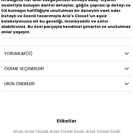
asaletiyle buluşan dantel detaylar, göğüs çaprazı ip detayı ve
tül kumaşın hafifliğiyle unutulmaz bir deneyim vaat eder.
Detaylı ve özenli tasarımıyla Aria's Closet'un eşsiz
koleksiyonuna ait bu geceliği, inceleyebilir ve satın
alabilirsiniz. Bu özel parçayla kendinizi şımartın ve unutulmaz
anlar yaşayın.
YORUMLAR
(0)
ÖDEME SEÇENEKLERI
ÜRÜN ÖNERILERI
Etiketler
Arias
Arias Closet
Arias Closet Siyah
Arias Closet Siyah
,
,
,