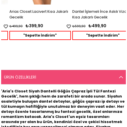
Arias Closet Lacivert Kısa Jakarlı
Dantel İşlemeli İnce Askılı Vizon
Gecelik
Kısa Jakarlı Gecelik
₺399,90
₺499,90
₺499,90
₺599,90
"Sepette İndirim"
"Sepette İndirim"
ÜRÜN ÖZELLIKLERI
'Aria's Closet Siyah Dantelli Göğüs Çapraz İpli Tül Fantezi
Gecelik', hem şıklığı hem de zarafeti bir arada sunar. Siyahın
asaletiyle buluşan dantel detaylar, göğüs çaprazı ip detayı ve
tül kumaşın hafifliğiyle unutulmaz bir deneyim vaat eder. Her
detayı özenle tasarlanmış bu fantezi gecelik, özel anlarınıza
romantizm katacak. Aria's Closet'un eşsiz tasarımları
arasında yer alan bu ürün, kendinizi özel ve çekici hissetmek
istediğiniz her anın vazgeçilmezi olmaya aday. Siyahın